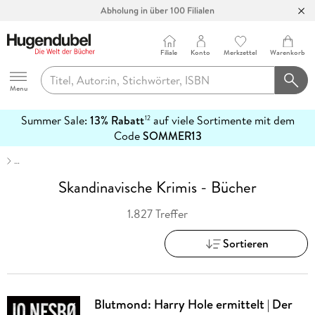
Abholung in über 100 Filialen
Filiale
Konto
Merkzettel
Warenkorb
Hugendubel
Menu
Summer Sale:
13% Rabatt
auf viele Sortimente mit dem
12
mehr
Code
SOMMER13
erfahren
…
Skandinavische Krimis - Bücher
1.827 Treffer
Sortieren
Blutmond: Harry Hole ermittelt | Der