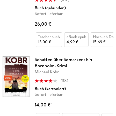
Buch (gebunden)
Sofort lieferbar
26,00 €
*
Taschenbuch
eBook epub
Hörbuch Dow
13,00 €
4,99 €
15,69 €
Schatten über Sømarken: Ein
Bornholm-Krimi
Michael Kobr
(
38
)
Buch (kartoniert)
Sofort lieferbar
14,00 €
*