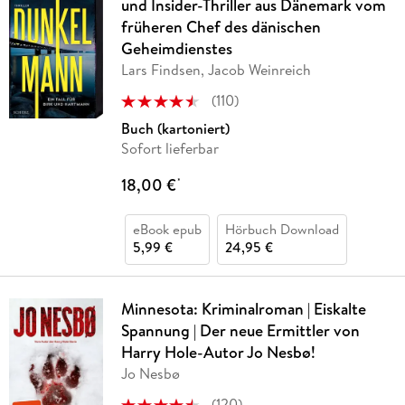
und Insider-Thriller aus Dänemark vom
früheren Chef des dänischen
Geheimdienstes
Lars Findsen, Jacob Weinreich
(
110
)
Buch (kartoniert)
Sofort lieferbar
18,00 €
*
eBook epub
Hörbuch Download
5,99 €
24,95 €
Minnesota: Kriminalroman | Eiskalte
Spannung | Der neue Ermittler von
Harry Hole-Autor Jo Nesbø!
Jo Nesbø
(
120
)