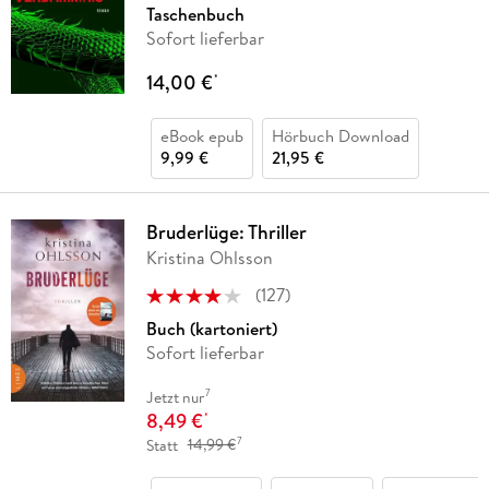
Taschenbuch
Sofort lieferbar
14,00 €
*
eBook epub
Hörbuch Download
9,99 €
21,95 €
Bruderlüge: Thriller
Kristina Ohlsson
(
127
)
Buch (kartoniert)
Sofort lieferbar
7
Jetzt nur
8,49 €
*
7
Statt
14,99 €