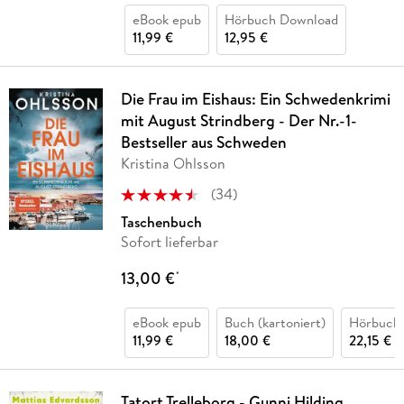
eBook epub
Hörbuch Download
11,99 €
12,95 €
Die Frau im Eishaus: Ein Schwedenkrimi
mit August Strindberg - Der Nr.-1-
Bestseller aus Schweden
Kristina Ohlsson
(
34
)
Taschenbuch
Sofort lieferbar
13,00 €
*
eBook epub
Buch (kartoniert)
Hörbuch
11,99 €
18,00 €
22,15 €
Tatort Trelleborg - Gunni Hilding