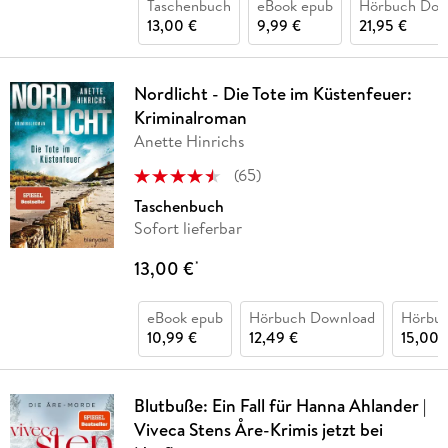
Taschenbuch
eBook epub
Hörbuch Dow
13,00 €
9,99 €
21,95 €
Nordlicht - Die Tote im Küstenfeuer:
Kriminalroman
Anette Hinrichs
(
65
)
Taschenbuch
Sofort lieferbar
13,00 €
*
eBook epub
Hörbuch Download
Hörbu
10,99 €
12,49 €
15,00 
Blutbuße: Ein Fall für Hanna Ahlander |
Viveca Stens Åre-Krimis jetzt bei