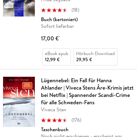
(
18
)
Buch (kartoniert)
Sofort lieferbar
17,00 €
*
eBook epub
Hörbuch Download
12,99 €
29,95 €
Lügennebel: Ein Fall für Hanna
Ahlander | Viveca Stens Åre-Krimis jetzt
bei Netflix | Spannender Scandi-Crime
für alle Schweden-Fans
Viveca Sten
(
176
)
Taschenbuch
Noch nicht erschienen
- erscheint am: