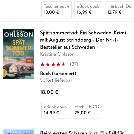
Taschenbuch
eBook epub
Hörbuch Dow
13,00 €
16,99 €
12,79 €
Spätsommertod: Ein Schweden-Krimi
mit August Strindberg - Der Nr.-1-
Bestseller aus Schweden
Kristina Ohlsson
(
27
)
Buch (kartoniert)
Sofort lieferbar
18,00 €
*
eBook epub
Hörbuch CD
14,99 €
25,00 €
Beim ersten Schärenlicht: Ein Fall für