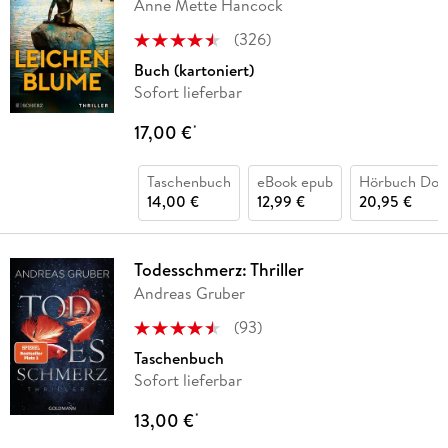
Anne Mette Hancock
(
326
)
Buch (kartoniert)
Sofort lieferbar
17,00 €
*
Taschenbuch
eBook epub
Hörbuch Dow
14,00 €
12,99 €
20,95 €
Todesschmerz: Thriller
Andreas Gruber
(
93
)
Taschenbuch
Sofort lieferbar
13,00 €
*