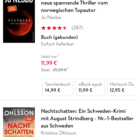
neue spannende Thriller vom
norwegischen Topautor
Jo Nesbø
(
287
)
Buch (gebunden)
Sofort lieferbar
7
Jetzt nur
11,99 €
*
7
Statt
25,99 €
Taschenbuch
eBook epub
Hörbuch Dow
14,99 €
11,99 €
12,95 €
Nachtschatten: Ein Schweden-Krimi
mit August Strindberg - Nr.-1-Bestseller
aus Schweden
Kristina Ohlsson