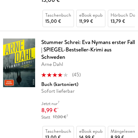
Taschenbuch
eBook epub
Hörbuch Dow
15,00 €
11,99 €
13,79 €
Stummer Schrei: Eva Nymans erster Fall
| SPIEGEL-Bestseller-Krimi aus
Schweden
Arne Dahl
(
45
)
Buch (kartoniert)
Sofort lieferbar
7
Jetzt nur
8,99 €
*
7
Statt
17,00 €
Taschenbuch
eBook epub
Mängelexemp
13,00 €
14,99 €
8,99 €