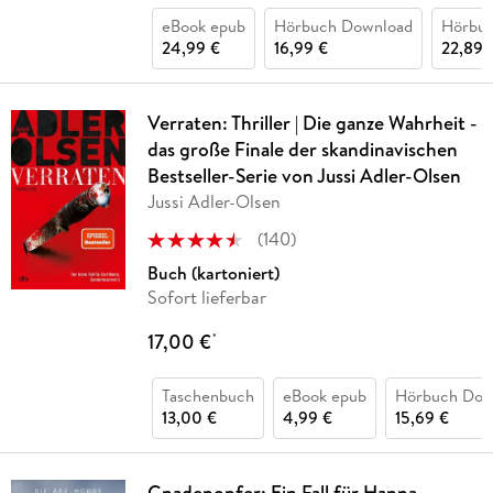
eBook epub
Hörbuch Download
Hörbu
24,99 €
16,99 €
22,89 
Verraten: Thriller | Die ganze Wahrheit -
das große Finale der skandinavischen
Bestseller-Serie von Jussi Adler-Olsen
Jussi Adler-Olsen
(
140
)
Buch (kartoniert)
Sofort lieferbar
17,00 €
*
Taschenbuch
eBook epub
Hörbuch Dow
13,00 €
4,99 €
15,69 €
Gnadenopfer: Ein Fall für Hanna