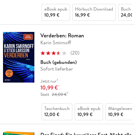
eBook epub
Hörbuch Download
Buch (
10,99 €
16,99 €
24,00 
Verderben: Roman
Karin Smirnoff
(
20
)
Buch (gebunden)
Sofort lieferbar
7
Jetzt nur
10,99 €
*
7
Statt
24,00 €
Taschenbuch
eBook epub
Mängelexemp
12,00 €
10,99 €
10,99 €
Der Fjord: Ein luxuriöses Fest. Nicht alle