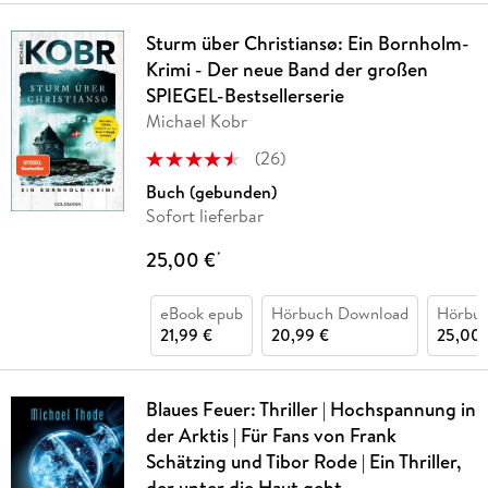
Sturm über Christiansø: Ein Bornholm-
Krimi - Der neue Band der großen
SPIEGEL-Bestsellerserie
Michael Kobr
(
26
)
Buch (gebunden)
Sofort lieferbar
25,00 €
*
eBook epub
Hörbuch Download
Hörbu
21,99 €
20,99 €
25,00 
Blaues Feuer: Thriller | Hochspannung in
der Arktis | Für Fans von Frank
Schätzing und Tibor Rode | Ein Thriller,
der unter die Haut geht