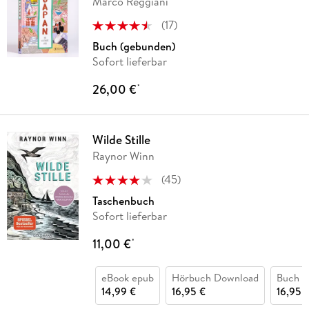
Marco Reggiani
(
17
)
Buch (gebunden)
Sofort lieferbar
26,00 €
*
Wilde Stille
Raynor Winn
(
45
)
Taschenbuch
Sofort lieferbar
11,00 €
*
eBook epub
Hörbuch Download
Buch (k
14,99 €
16,95 €
16,95 