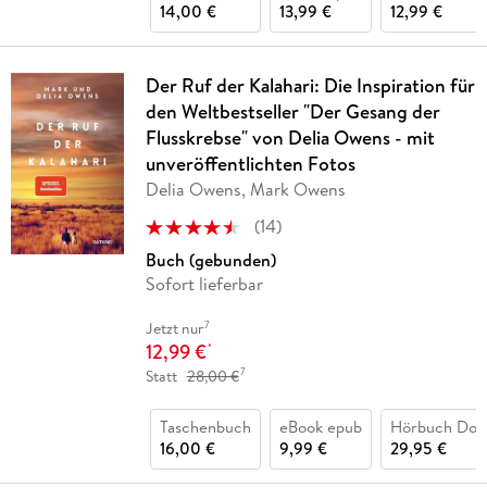
14,00 €
13,99 €
12,99 €
Der Ruf der Kalahari: Die Inspiration für
den Weltbestseller "Der Gesang der
Flusskrebse" von Delia Owens - mit
unveröffentlichten Fotos
Delia Owens, Mark Owens
(
14
)
Buch (gebunden)
Sofort lieferbar
7
Jetzt nur
12,99 €
*
7
Statt
28,00 €
Taschenbuch
eBook epub
Hörbuch Dow
16,00 €
9,99 €
29,95 €