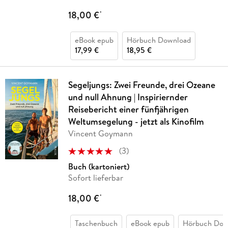
18,00 €
*
eBook epub
Hörbuch Download
17,99 €
18,95 €
Segeljungs: Zwei Freunde, drei Ozeane
und null Ahnung | Inspiriernder
Reisebericht einer fünfjährigen
Weltumsegelung - jetzt als Kinofilm
Vincent Goymann
(
3
)
Buch (kartoniert)
Sofort lieferbar
18,00 €
*
Taschenbuch
eBook epub
Hörbuch Dow