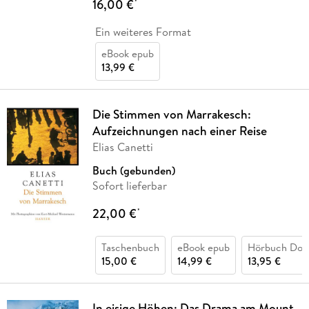
16,00 €
*
Ein weiteres Format
eBook epub
13,99 €
Die Stimmen von Marrakesch:
Aufzeichnungen nach einer Reise
Elias Canetti
Buch (gebunden)
Sofort lieferbar
22,00 €
*
Taschenbuch
eBook epub
Hörbuch Dow
15,00 €
14,99 €
13,95 €
In eisige Höhen: Das Drama am Mount