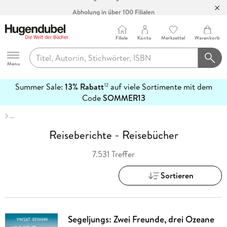
Abholung in über 100 Filialen
Filiale
Konto
Merkzettel
Warenkorb
Hugendubel
Menu
Summer Sale:
13% Rabatt
auf viele Sortimente mit dem
12
mehr
Code
SOMMER13
erfahren
…
Reiseberichte - Reisebücher
7.531 Treffer
Sortieren
Segeljungs: Zwei Freunde, drei Ozeane