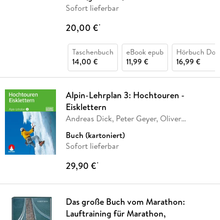
Sofort lieferbar
20,00 €
*
Taschenbuch
eBook epub
Hörbuch Dow
14,00 €
11,99 €
16,99 €
Alpin-Lehrplan 3: Hochtouren -
Eisklettern
Andreas Dick, Peter Geyer, Oliver
Lindenthal
Buch (kartoniert)
Sofort lieferbar
29,90 €
*
Das große Buch vom Marathon:
Lauftraining für Marathon,