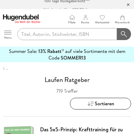
Abholung in über 100 Filialen
Filiale
Konto
Merkzettel
Warenkorb
Hugendubel
Menu
Summer Sale:
13% Rabatt
auf viele Sortimente mit dem
12
mehr
Code
SOMMER13
erfahren
…
Laufen Ratgeber
719 Treffer
Sortieren
Das 5x5-Prinzip: Krafttraining für zu