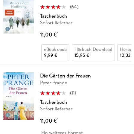
(
64
)
Taschenbuch
Sofort lieferbar
11,00 €
*
eBook epub
Hörbuch Download
Hörbu
9,99 €
15,95 €
10,33 
Die Gärten der Frauen
Peter Prange
(
11
)
Taschenbuch
Sofort lieferbar
11,00 €
*
Ein weiteres Format