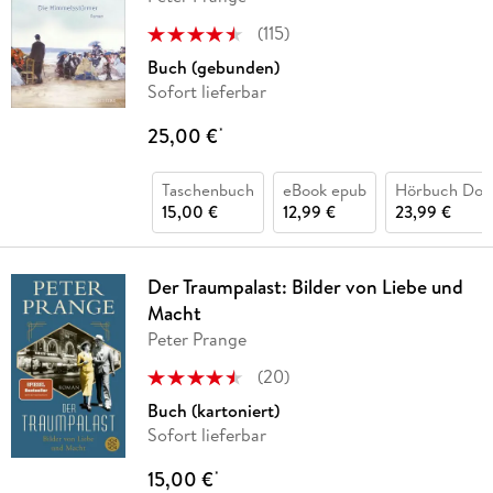
(
115
)
Buch (gebunden)
Sofort lieferbar
25,00 €
*
Taschenbuch
eBook epub
Hörbuch Dow
15,00 €
12,99 €
23,99 €
Der Traumpalast: Bilder von Liebe und
Macht
Peter Prange
(
20
)
Buch (kartoniert)
Sofort lieferbar
15,00 €
*