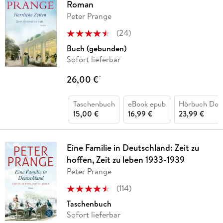
Roman
Peter Prange
(
24
)
Buch (gebunden)
Sofort lieferbar
26,00 €
*
Taschenbuch
eBook epub
Hörbuch Dow
15,00 €
16,99 €
23,99 €
Eine Familie in Deutschland: Zeit zu
hoffen, Zeit zu leben 1933-1939
Peter Prange
(
114
)
Taschenbuch
Sofort lieferbar