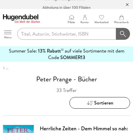
Abholung in über 100 Filialen
Filiale
Konto
Merkzettel
Warenkorb
Hugendubel
Menu
Summer Sale:
13% Rabatt
auf viele Sortimente mit dem
12
mehr
Code
SOMMER13
erfahren
…
Peter Prange - Bücher
33 Treffer
Sortieren
Herrliche Zeiten - Dem Himmel so nah: