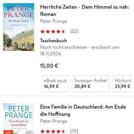
Herrliche Zeiten - Dem Himmel so nah:
Roman
Peter Prange
(
22
)
Taschenbuch
Noch nicht erschienen
- erscheint am:
18.11.2026
15,00 €
*
eBook epub
Sonstiger Artikel
Hörbuch 
16,99 €
20,89 €
23,99 €
Eine Familie in Deutschland: Am Ende
die Hoffnung
Peter Prange
(
79
)