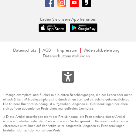
Laden Sie unsere App herunter.
Datenschutz
AGB
Impressum
Widerrufsbelehrung
Datenschutzeinstellungen
Mängelexemplare sind Bücher mit leichten Beschädigungen, die das Lesen aber nicht
1
einschränken. Mängelexemplare sind durch einen Stempel als solche gekennzeichnet.
Die frühere Buchpreisbindung ist aufgehoben. Angaben zu Preissenkungen beziehen
sich auf den gebundenen Preis eines mangelfreien Exemplars.
Diese Artikel unterliegen nicht der Preisbindung, die Preisbindung dieser Artikel
2
wurde aufgehoben oder der Preis wurde vom Verlag gesenkt. Die jeweils zutreffende
Alternative wird Ihnen auf der Artikelseite dargestellt. Angaben zu Preissenkungen
beziehen sich auf den vorherigen Preis.