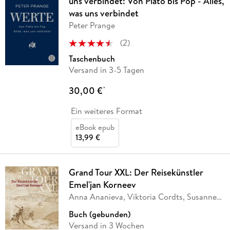
uns verbindet: Von Plato bis Pop - Alles,
was uns verbindet
Peter Prange
(
2
)
Taschenbuch
Versand in 3-5 Tagen
30,00 €
*
Ein weiteres Format
eBook epub
13,99 €
Grand Tour XXL: Der Reisekünstler
Emel'jan Korneev
Anna Ananieva, Viktoria Cordts, Susanne
Glasl,
…
Buch (gebunden)
Versand in 3 Wochen