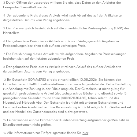
Durch Öffnen der Leseprobe willigen Sie ein, dass Daten an den Anbieter der
3
Leseprobe übermittelt werden.
Der gebundene Preis dieses Artikels wird nach Ablauf des auf der Artikelseite
4
dargestellten Datums vom Verlag angehoben.
Der Preisvergleich bezieht sich auf die unverbindliche Preisempfehlung (UVP) des
5
Herstellers.
Der gebundene Preis dieses Artikels wurde vom Verlag gesenkt. Angaben zu
6
Preissenkungen beziehen sich auf den vorherigen Preis.
Die Preisbindung dieses Artikels wurde aufgehoben. Angaben zu Preissenkungen
7
beziehen sich auf den letzten gebundenen Preis.
Der gebundene Preis dieses Artikels wird nach Ablauf des auf der Artikelseite
8
dargestellten Datums vom Verlag angehoben.
Ihr Gutschein SOMMER13 gilt bis einschließlich 10.08.2026. Sie können den
12
Gutschein ausschließlich online einlösen unter www.hugendubel.de. Keine Bestellung
zur Abholung mit Zahlung in der Filiale möglich. Der Gutschein ist nicht gültig für
gesetzlich preisgebundene Artikel (deutschsprachige Bücher und eBooks) sowie für
preisgebundene Kalender, tolino shine (4016621130466), tolino select und das
Hugendubel Hörbuch Abo. Der Gutschein ist nicht mit anderen Gutscheinen und
Geschenkkarten kombinierbar. Eine Barauszahlung ist nicht möglich. Ein Weiterverkauf
und der Handel des Gutscheincodes sind nicht gestattet.
Leider können wir die Echtheit der Kundenbewertung aufgrund der großen Zahl an
15
Einzelbewertungen nicht prüfen.
Alle Informationen zur Tiefpreisgarantie finden Sie
hier
16