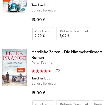
Taschenbuch
Sofort lieferbar
13,00 €
*
eBook epub
Hörbuch Download
9,99 €
17,09 €
Herrliche Zeiten - Die Himmelsstürmer:
Roman
Peter Prange
(
72
)
Taschenbuch
Sofort lieferbar
15,00 €
*
eBook epub
Hörbuch Download
Buch (