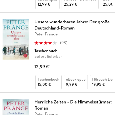
12,99 €
25,29 €
25,00 
Unsere wunderbaren Jahre: Der große
Deutschland-Roman
Peter Prange
(
93
)
Taschenbuch
Sofort lieferbar
12,99 €
*
Taschenbuch
eBook epub
Hörbuch Dow
15,00 €
9,99 €
19,95 €
Herrliche Zeiten - Die Himmelsstürmer:
Roman
Peter Prange