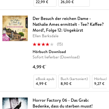
22,99 €
26,00 €
Der Besuch der reichen Dame -
Nathalie Ames ermittelt - Tee? Kaffee?
Mord!, Folge 12: Ungekürzt
Ellen Barksdale
(
15
)
Hörbuch Download
Sofort lieferbar (Download)
4,99 €
*
eBook epub
Buch (kartoniert)
Hörbuch
4,99 €
8,90 €
9,27 €
Horror Factory 06 - Das Grab:
Bedenke, dass du sterben musst!