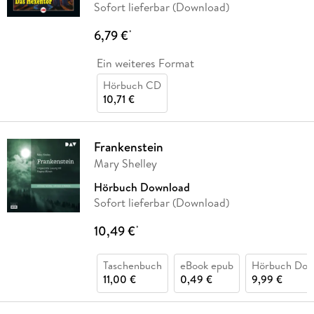
Sofort lieferbar (Download)
6,79 €
*
Ein weiteres Format
Hörbuch CD
10,71 €
Frankenstein
Mary Shelley
Hörbuch Download
Sofort lieferbar (Download)
10,49 €
*
Taschenbuch
eBook epub
Hörbuch Dow
11,00 €
0,49 €
9,99 €