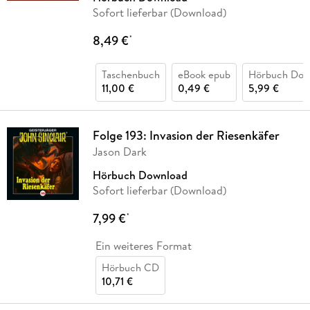
Sofort lieferbar (Download)
8,49 €
*
Taschenbuch
eBook epub
Hörbuch Dow
11,00 €
0,49 €
5,99 €
Folge 193: Invasion der Riesenkäfer
Jason Dark
Hörbuch Download
Sofort lieferbar (Download)
7,99 €
*
Ein weiteres Format
Hörbuch CD
10,71 €