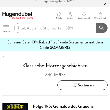
Abholung in über 100 Filialen
Filiale
Konto
Merkzettel
Warenkorb
Hugendubel
Menu
Summer Sale:
13% Rabatt
auf viele Sortimente mit dem
12
mehr
Code
SOMMER13
erfahren
…
Klassische Horrorgeschichten
840 Treffer
Sortieren
Folge 195: Gemälde des Grauens