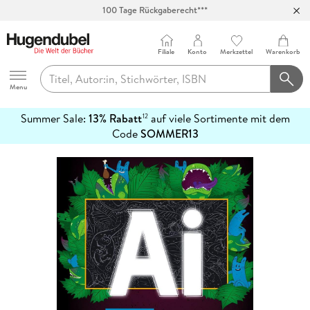
100 Tage Rückgaberecht***
Abholung in über 100 Filialen
Filiale
Konto
Merkzettel
Warenkorb
Hugendubel
Menu
Summer Sale:
13% Rabatt
auf viele Sortimente mit dem
12
mehr
Code
SOMMER13
erfahren