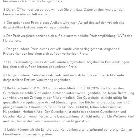
beziehen sich auf den vorherigen Preis.
8. 9 . . . Farbfilter . . . 258
Durch Öffnen der Leseprobe willigen Sie ein, dass Daten an den Anbieter der
3
Leseprobe übermittelt werden.
Der gebundene Preis dieses Artikels wird nach Ablauf des auf der Artikelseite
4
dargestellten Datums vom Verlag angehoben.
9. Mit Konturen und Pinseln arbeiten . . . 263
Der Preisvergleich bezieht sich auf die unverbindliche Preisempfehlung (UVP) des
5
Herstellers.
Der gebundene Preis dieses Artikels wurde vom Verlag gesenkt. Angaben zu
6
Preissenkungen beziehen sich auf den vorherigen Preis.
9. 1 . . . Standard-Konturoptionen . . . 263
Die Preisbindung dieses Artikels wurde aufgehoben. Angaben zu Preissenkungen
7
beziehen sich auf den letzten gebundenen Preis.
9. 2 . . . Pfeilspitzen . . . 266
Der gebundene Preis dieses Artikels wird nach Ablauf des auf der Artikelseite
8
dargestellten Datums vom Verlag angehoben.
9. 3 . . . Variable Konturstärken mit dem Breitenwerkzeug . . .
Ihr Gutschein SOMMER13 gilt bis einschließlich 10.08.2026. Sie können den
267
12
Gutschein ausschließlich online einlösen unter www.hugendubel.de. Keine Bestellung
zur Abholung mit Zahlung in der Filiale möglich. Der Gutschein ist nicht gültig für
9. 4 . . . Pinselkonturen . . . 272
gesetzlich preisgebundene Artikel (deutschsprachige Bücher und eBooks) sowie für
preisgebundene Kalender, tolino shine (4016621130466), tolino select und das
Hugendubel Hörbuch Abo. Der Gutschein ist nicht mit anderen Gutscheinen und
9. 5 . . . Auswahlen auf Farb- und Objektbasis . . . 290
Geschenkkarten kombinierbar. Eine Barauszahlung ist nicht möglich. Ein Weiterverkauf
und der Handel des Gutscheincodes sind nicht gestattet.
Leider können wir die Echtheit der Kundenbewertung aufgrund der großen Zahl an
15
Einzelbewertungen nicht prüfen.