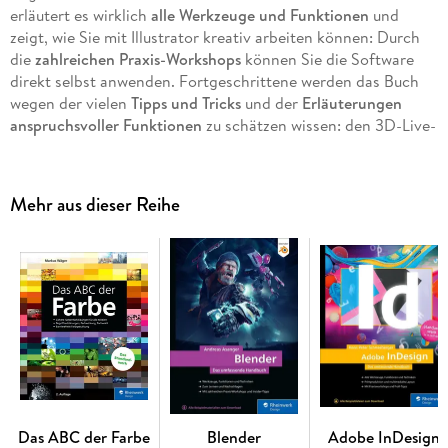
erläutert es wirklich
alle Werkzeuge und Funktionen
und
zeigt, wie Sie mit Illustrator kreativ arbeiten können: Durch
die
zahlreichen Praxis-Workshops
können Sie die Software
direkt selbst anwenden. Fortgeschrittene werden das Buch
wegen der vielen
Tipps und Tricks
und der
Erläuterungen
anspruchsvoller Funktionen
zu schätzen wissen: den 3D-Live-
Effekten, der perspektivischen Darstellung und den
Erweiterungen durch Skripte, um nur einige Beispiele zu
nennen. Ein umfassendes
Lern- und Nachschlagewerk
für
Mehr aus dieser Reihe
jeden Illustrator-Anwender.
Alle Werkzeuge, Funktionen und Techniken
Zum Lernen und Nachschlagen
Mit Praxisworkshops und Profi-Tricks
Aus dem Inhalt:
Die Arbeitsumgebung
Vektorgrafik-Grundlagen
Das ABC der Farbe
Blender
Adobe InDesign