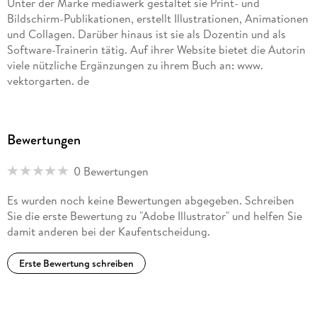
Unter der Marke mediawerk gestaltet sie Print- und
Bildschirm-Publikationen, erstellt Illustrationen, Animationen
3. 2 . . . Im Dokument navigieren . . . 61
und Collagen. Darüber hinaus ist sie als Dozentin und als
Software-Trainerin tätig. Auf ihrer Website bietet die Autorin
3. 3 . . . »Mehrseitige« Dokumente mit Zeichenflächen . . . 67
viele nützliche Ergänzungen zu ihrem Buch an: www.
vektorgarten. de
3. 4 . . . Maßeinheiten und Lineale . . . 74
3. 5 . . . Raster und Hilfslinien . . . 78
Bewertungen
3. 6 . . . Widerrufen und wiederherstellen . . . 84
3. 7 . . . Dokumente speichern . . . 87
0 Bewertungen
3. 8 . . . Zusammen an Dokumenten arbeiten und Feedback
Es wurden noch keine Bewertungen abgegeben. Schreiben
einholen . . . 97
Sie die erste Bewertung zu "Adobe Illustrator" und helfen Sie
damit anderen bei der Kaufentscheidung.
Erste Bewertung schreiben
TEIL II Objekte erstellen . . . 99