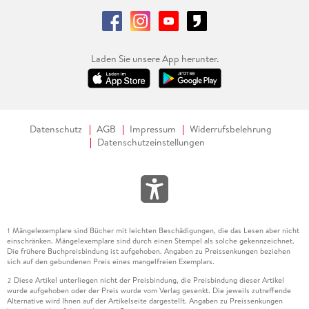
8. Farbe . . . 211
Laden Sie unsere App herunter.
8. 1 . . . Farbmodelle . . . 211
8. 2 . . . Farbmanagement . . . 212
Datenschutz
AGB
Impressum
Widerrufsbelehrung
Datenschutzeinstellungen
8. 3 . . . Dokumentfarbmodus . . . 218
8. 4 . . . Farben anwenden und definieren . . . 219
8. 5 . . . Mit Farbfeldern arbeiten . . . 224
Mängelexemplare sind Bücher mit leichten Beschädigungen, die das Lesen aber nicht
1
einschränken. Mängelexemplare sind durch einen Stempel als solche gekennzeichnet.
8. 6 . . . Farbfelder anwenden . . . 233
Die frühere Buchpreisbindung ist aufgehoben. Angaben zu Preissenkungen beziehen
sich auf den gebundenen Preis eines mangelfreien Exemplars.
8. 7 . . . Farbharmonien erarbeiten . . . 237
Diese Artikel unterliegen nicht der Preisbindung, die Preisbindung dieser Artikel
2
wurde aufgehoben oder der Preis wurde vom Verlag gesenkt. Die jeweils zutreffende
8. 8 . . . Farbharmonien anwenden . . . 242
Alternative wird Ihnen auf der Artikelseite dargestellt. Angaben zu Preissenkungen