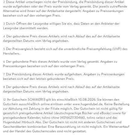
Diese Artikel unterliegen nicht der Preisbindung, die Preisbindung dieser Artikel
2
wurde aufgehoben oder der Preis wurde vom Verlag gesenkt. Die jeweils zutreffende
Alternative wird Ihnen auf der Artikelseite dargestellt. Angaben zu Preissenkungen
beziehen sich auf den vorherigen Preis.
Durch Öffnen der Leseprobe willigen Sie ein, dass Daten an den Anbieter der
3
Leseprobe übermittelt werden.
Der gebundene Preis dieses Artikels wird nach Ablauf des auf der Artikelseite
4
dargestellten Datums vom Verlag angehoben.
Der Preisvergleich bezieht sich auf die unverbindliche Preisempfehlung (UVP) des
5
Herstellers.
Der gebundene Preis dieses Artikels wurde vom Verlag gesenkt. Angaben zu
6
Preissenkungen beziehen sich auf den vorherigen Preis.
Die Preisbindung dieses Artikels wurde aufgehoben. Angaben zu Preissenkungen
7
beziehen sich auf den letzten gebundenen Preis.
Der gebundene Preis dieses Artikels wird nach Ablauf des auf der Artikelseite
8
dargestellten Datums vom Verlag angehoben.
Ihr Gutschein SOMMER13 gilt bis einschließlich 10.08.2026. Sie können den
12
Gutschein ausschließlich online einlösen unter www.hugendubel.de. Keine Bestellung
zur Abholung mit Zahlung in der Filiale möglich. Der Gutschein ist nicht gültig für
gesetzlich preisgebundene Artikel (deutschsprachige Bücher und eBooks) sowie für
preisgebundene Kalender, tolino shine (4016621130466), tolino select und das
Hugendubel Hörbuch Abo. Der Gutschein ist nicht mit anderen Gutscheinen und
Geschenkkarten kombinierbar. Eine Barauszahlung ist nicht möglich. Ein Weiterverkauf
und der Handel des Gutscheincodes sind nicht gestattet.