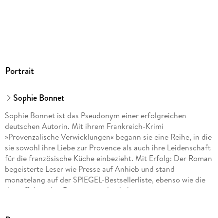
Portrait
Sophie Bonnet
Sophie Bonnet ist das Pseudonym einer erfolgreichen
deutschen Autorin. Mit ihrem Frankreich-Krimi
»Provenzalische Verwicklungen« begann sie eine Reihe, in die
sie sowohl ihre Liebe zur Provence als auch ihre Leidenschaft
für die französische Küche einbezieht. Mit Erfolg: Der Roman
begeisterte Leser wie Presse auf Anhieb und stand
monatelang auf der SPIEGEL-Bestsellerliste, ebenso wie die
darauffolgenden Romane um den liebenswerten
provenzalischen Ermittler Pierre Durand. Die Autorin lebt mit
ihrer Familie in Hamburg.