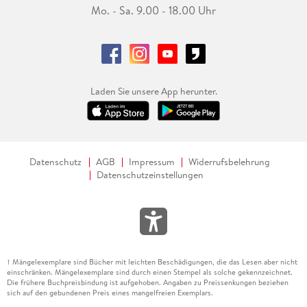
Mo. - Sa. 9.00 - 18.00 Uhr
Laden Sie unsere App herunter.
Datenschutz
AGB
Impressum
Widerrufsbelehrung
Datenschutzeinstellungen
Mängelexemplare sind Bücher mit leichten Beschädigungen, die das Lesen aber nicht
1
einschränken. Mängelexemplare sind durch einen Stempel als solche gekennzeichnet.
Die frühere Buchpreisbindung ist aufgehoben. Angaben zu Preissenkungen beziehen
sich auf den gebundenen Preis eines mangelfreien Exemplars.