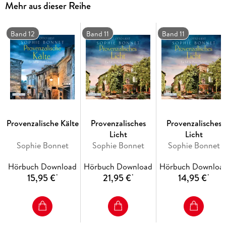
Mehr aus dieser Reihe
Vermissten in die provenzalischen Berge bei Sisteron und
begibt sich damit selbst in höchste Lebensgefahr . . .
Band 12
Band 11
Band 11
Ungekürzte Lesung mit Götz Otto
9h 23min
Provenzalische Kälte
Provenzalisches
Provenzalisches
Licht
Licht
Sophie Bonnet
Sophie Bonnet
Sophie Bonnet
Hörbuch Download
Hörbuch Download
Hörbuch Downloa
15,95 €
21,95 €
14,95 €
*
*
*