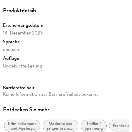
Produktdetails
Erscheinungsdatum
18. Dezember 2023
Sprache
deutsch
Auflage
Ungekürzte Lesung
Ausgabe
Ungekürzt
Barrierefreiheit
Dateigröße
Keine Information zur Barrierefreiheit bekannt
403,32 MB
Laufzeit
Entdecken Sie mehr
563 Minuten
Kriminalromane
Moderne und
Thriller /
Reihe
Frankreich
und Mystery:
zeitgenössische
Spannung
Pierre Durand, 5