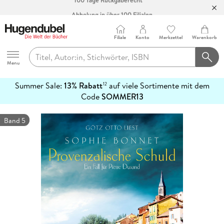
Abholung in über 100 Filialen
Filiale
Konto
Merkzettel
Warenkorb
Hugendubel
Menu
Summer Sale:
13% Rabatt
auf viele Sortimente mit dem
12
mehr
Code
SOMMER13
erfahren
Band 5