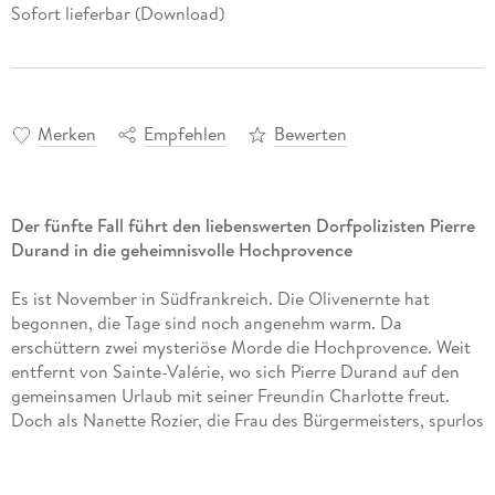
Sofort lieferbar (Download)
Merken
Empfehlen
Bewerten
Der fünfte Fall führt den liebenswerten Dorfpolizisten Pierre
Durand in die geheimnisvolle Hochprovence
Es ist November in Südfrankreich. Die Olivenernte hat
begonnen, die Tage sind noch angenehm warm. Da
erschüttern zwei mysteriöse Morde die Hochprovence. Weit
entfernt von Sainte-Valérie, wo sich Pierre Durand auf den
gemeinsamen Urlaub mit seiner Freundin Charlotte freut.
Doch als Nanette Rozier, die Frau des Bürgermeisters, spurlos
verschwindet, ist an Erholung nicht mehr zu denken. Bald
wird der Bürgermeister selbst verdächtigt und bittet seinen
Chef de police
um Hilfe. Pierre Durand folgt der Spur der