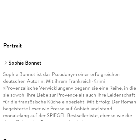
Portrait
Sophie Bonnet
Sophie Bonnet ist das Pseudonym einer erfolgreichen
deutschen Autorin. Mit ihrem Frankreich-Krimi
»Provenzalische Verwicklungen« begann sie eine Reihe, in die
sie sowohl ihre Liebe zur Provence als auch ihre Leidenschaft
für die französische Küche einbezieht. Mit Erfolg: Der Roman
begeisterte Leser wie Presse auf Anhieb und stand
monatelang auf der SPIEGEL-Bestsellerliste, ebenso wie die
darauffolgenden Romane um den liebenswerten
provenzalischen Ermittler Pierre Durand. Die Autorin lebt mit
ihrer Familie in Hamburg.