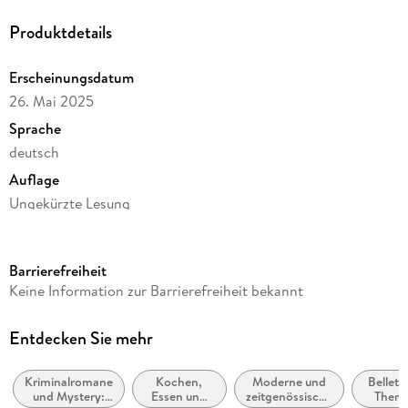
Produktdetails
Erscheinungsdatum
26. Mai 2025
Sprache
deutsch
Auflage
Ungekürzte Lesung
Ausgabe
Ungekürzt
Barrierefreiheit
Dateigröße
Keine Information zur Barrierefreiheit bekannt
502,04 MB
Laufzeit
Entdecken Sie mehr
668 Minuten
Kriminalromane
Kochen,
Moderne und
Belletri
Reihe
und Mystery:
Essen und
zeitgenössische
Them
Pierre Durand, 11