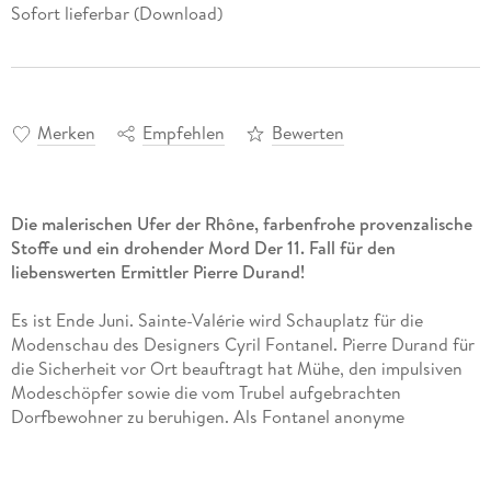
Sofort lieferbar (Download)
Merken
Empfehlen
Bewerten
Die malerischen Ufer der Rhône, farbenfrohe provenzalische
Stoffe und ein drohender Mord Der 11. Fall für den
liebenswerten Ermittler Pierre Durand!
Es ist Ende Juni. Sainte-Valérie wird Schauplatz für die
Modenschau des Designers Cyril Fontanel. Pierre Durand für
die Sicherheit vor Ort beauftragt hat Mühe, den impulsiven
Modeschöpfer sowie die vom Trubel aufgebrachten
Dorfbewohner zu beruhigen. Als Fontanel anonyme
Morddrohungen erhält, ist Pierre alarmiert: Will jemand der
Karriere des Designers schaden? Oder verschweigt Fontanel
Informationen aus seiner Vergangenheit? Fest steht: Sainte-