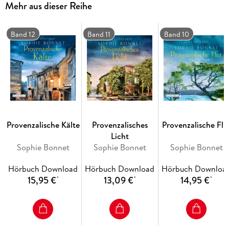
Mehr aus dieser Reihe
Valérie darf nicht Kulisse eines Mordes werden! Die Suche
nach dem Täter führt Pierre nach Tarascon und zu einer
Toten, die mit allem in Verbindung zu stehen scheint.
Band 12
Band 11
Band 10
Ungekürzte Lesung mit Götz Otto
11h 8min
Provenzalische Kälte
Provenzalisches
Provenzalische Flu
Licht
Sophie Bonnet
Sophie Bonnet
Sophie Bonnet
Hörbuch Download
Hörbuch Download
Hörbuch Downloa
15,95 €
13,09 €
14,95 €
*
*
*