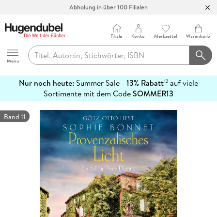
Abholung in über 100 Filialen
Filiale
Konto
Merkzettel
Warenkorb
Hugendubel
Menu
Nur noch heute:
Summer Sale -
13% Rabatt
auf viele
12
mehr
Sortimente mit dem Code
SOMMER13
erfahren
Band 11