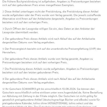
Die frühere Buchpreisbindung ist aufgehoben. Angaben zu Preissenkungen beziehen
sich auf den gebundenen Preis eines mangelfreien Exemplars.
Diese Artikel unterliegen nicht der Preisbindung, die Preisbindung dieser Artikel
2
wurde aufgehoben oder der Preis wurde vom Verlag gesenkt. Die jeweils zutreffende
Alternative wird Ihnen auf der Artikelseite dargestellt. Angaben zu Preissenkungen
beziehen sich auf den vorherigen Preis.
Durch Öffnen der Leseprobe willigen Sie ein, dass Daten an den Anbieter der
3
Leseprobe übermittelt werden.
Der gebundene Preis dieses Artikels wird nach Ablauf des auf der Artikelseite
4
dargestellten Datums vom Verlag angehoben.
Der Preisvergleich bezieht sich auf die unverbindliche Preisempfehlung (UVP) des
5
Herstellers.
Der gebundene Preis dieses Artikels wurde vom Verlag gesenkt. Angaben zu
6
Preissenkungen beziehen sich auf den vorherigen Preis.
Die Preisbindung dieses Artikels wurde aufgehoben. Angaben zu Preissenkungen
7
beziehen sich auf den letzten gebundenen Preis.
Der gebundene Preis dieses Artikels wird nach Ablauf des auf der Artikelseite
8
dargestellten Datums vom Verlag angehoben.
Ihr Gutschein SOMMER13 gilt bis einschließlich 10.08.2026. Sie können den
12
Gutschein ausschließlich online einlösen unter www.hugendubel.de. Keine Bestellung
zur Abholung mit Zahlung in der Filiale möglich. Der Gutschein ist nicht gültig für
gesetzlich preisgebundene Artikel (deutschsprachige Bücher und eBooks) sowie für
preisgebundene Kalender, tolino shine (4016621130466), tolino select und das
Hugendubel Hörbuch Abo. Der Gutschein ist nicht mit anderen Gutscheinen und