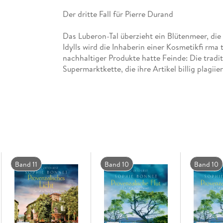
Der dritte Fall für Pierre Durand
Das Luberon-Tal überzieht ein Blütenmeer, die
Idylls wird die Inhaberin einer Kosmetikfi rma
nachhaltiger Produkte hatte Feinde: Die tradit
Supermarktkette, die ihre Artikel billig plagii
Tiefen eines Rosenkriegs . . .
Götz Otto macht mit seiner warmen Stimme da
Band 11
Band 10
Band 10