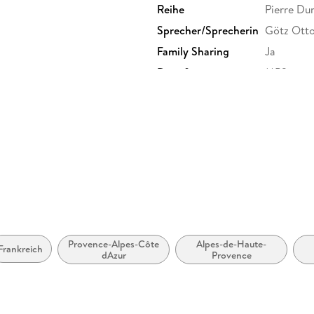
Reihe
Pierre Du
Sprecher/Sprecherin
Götz Ott
Family Sharing
Ja
Dateiformat
MP3
GTIN
97838371
Provence-Alpes-Côte
Alpes-de-Haute-
Frankreich
dAzur
Provence
2