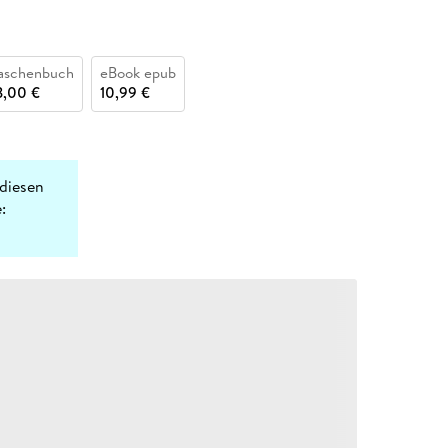
aschenbuch
eBook epub
3,00 €
10,99 €
diesen
: