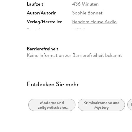
Laufzeit
436 Minuten
Autor/Autorin
Sophie Bonnet
Verlag/Hersteller
Random House Audio
Produktart
MP3 format
Audioinhalt
Hörbuch
Barrierefreiheit
Keine Information zur Barrierefreiheit bekannt
Entdecken Sie mehr
Moderne und
Kriminalromane und
zeitgenössische
Mystery
Belletristik: allgemein
und literarisch