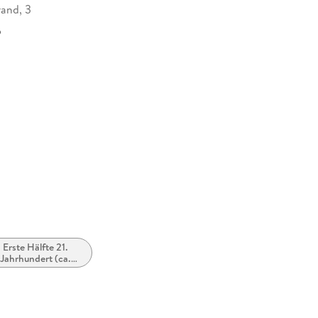
rand, 3
o
35961
Erste Hälfte 21.
Jahrhundert (ca.
000 bis ca. 2050)