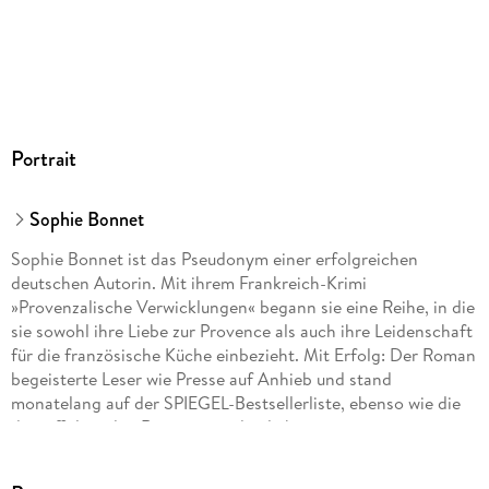
Portrait
Sophie Bonnet
Sophie Bonnet ist das Pseudonym einer erfolgreichen
deutschen Autorin. Mit ihrem Frankreich-Krimi
»Provenzalische Verwicklungen« begann sie eine Reihe, in die
sie sowohl ihre Liebe zur Provence als auch ihre Leidenschaft
für die französische Küche einbezieht. Mit Erfolg: Der Roman
begeisterte Leser wie Presse auf Anhieb und stand
monatelang auf der SPIEGEL-Bestsellerliste, ebenso wie die
darauffolgenden Romane um den liebenswerten
provenzalischen Ermittler Pierre Durand. Die Autorin lebt mit
ihrer Familie in Hamburg.