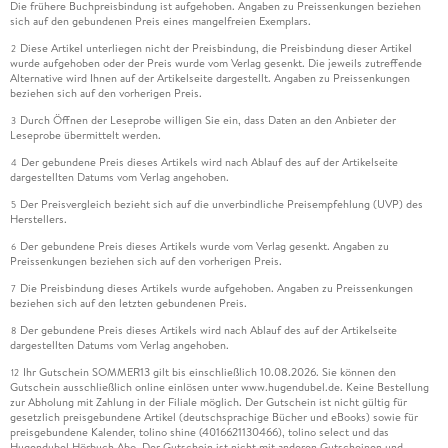
Die frühere Buchpreisbindung ist aufgehoben. Angaben zu Preissenkungen beziehen
sich auf den gebundenen Preis eines mangelfreien Exemplars.
Diese Artikel unterliegen nicht der Preisbindung, die Preisbindung dieser Artikel
2
wurde aufgehoben oder der Preis wurde vom Verlag gesenkt. Die jeweils zutreffende
Alternative wird Ihnen auf der Artikelseite dargestellt. Angaben zu Preissenkungen
beziehen sich auf den vorherigen Preis.
Durch Öffnen der Leseprobe willigen Sie ein, dass Daten an den Anbieter der
3
Leseprobe übermittelt werden.
Der gebundene Preis dieses Artikels wird nach Ablauf des auf der Artikelseite
4
dargestellten Datums vom Verlag angehoben.
Der Preisvergleich bezieht sich auf die unverbindliche Preisempfehlung (UVP) des
5
Herstellers.
Der gebundene Preis dieses Artikels wurde vom Verlag gesenkt. Angaben zu
6
Preissenkungen beziehen sich auf den vorherigen Preis.
Die Preisbindung dieses Artikels wurde aufgehoben. Angaben zu Preissenkungen
7
beziehen sich auf den letzten gebundenen Preis.
Der gebundene Preis dieses Artikels wird nach Ablauf des auf der Artikelseite
8
dargestellten Datums vom Verlag angehoben.
Ihr Gutschein SOMMER13 gilt bis einschließlich 10.08.2026. Sie können den
12
Gutschein ausschließlich online einlösen unter www.hugendubel.de. Keine Bestellung
zur Abholung mit Zahlung in der Filiale möglich. Der Gutschein ist nicht gültig für
gesetzlich preisgebundene Artikel (deutschsprachige Bücher und eBooks) sowie für
preisgebundene Kalender, tolino shine (4016621130466), tolino select und das
Hugendubel Hörbuch Abo. Der Gutschein ist nicht mit anderen Gutscheinen und