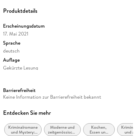
Produktdetails
Erscheinungsdatum
17. Mai 2021
Sprache
deutsch
Auflage
Gekürzte Lesung
Ausgabe
Gekürzt
Barrierefreiheit
Dateigröße
Keine Information zur Barrierefreiheit bekannt
455,94 MB
Laufzeit
Entdecken Sie mehr
515 Minuten
Kriminalromane
Moderne und
Kochen,
Krimina
Reihe
und Mystery:
zeitgenössische
Essen und
und M
Pierre Durand, 8