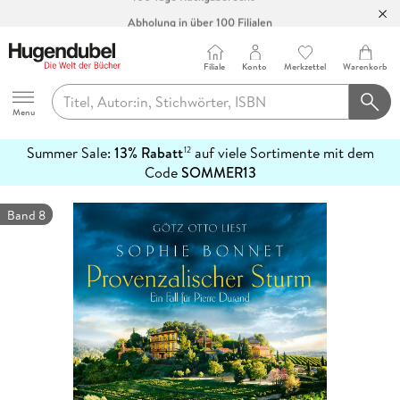
Abholung in über 100 Filialen
Filiale
Konto
Merkzettel
Warenkorb
Hugendubel
Menu
Summer Sale:
13% Rabatt
auf viele Sortimente mit dem
12
mehr
Code
SOMMER13
erfahren
Band 8