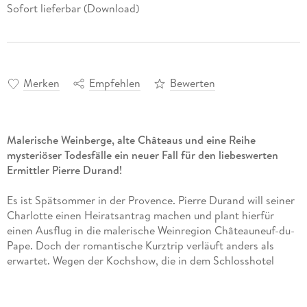
Sofort lieferbar (Download)
Merken
Empfehlen
Bewerten
Malerische Weinberge, alte Châteaus und eine Reihe
mysteriöser Todesfälle ein neuer Fall für den liebeswerten
Ermittler Pierre Durand!
Es ist Spätsommer in der Provence. Pierre Durand will seiner
Charlotte einen Heiratsantrag machen und plant hierfür
einen Ausflug in die malerische Weinregion Châteauneuf-du-
Pape. Doch der romantische Kurztrip verläuft anders als
erwartet. Wegen der Kochshow, die in dem Schlosshotel
gerade aufgezeichnet wird, herrscht dort großes Chaos.
Noch dazu erfahren Pierre und Charlotte bei ihrer Ankunft,
dass vor wenigen Tagen ein ortsansässiger Winzer zu Tode