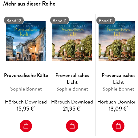
Mehr aus dieser Reihe
Rosenkriegs . . .
Götz Otto macht mit seiner warmen Stimme das
Band 12
Band 11
Band 11
Hörvergnügen perfekt. (der-hoerspiegel. de)
Provenzalische Kälte
Provenzalisches
Provenzalisches
Licht
Licht
Sophie Bonnet
Sophie Bonnet
Sophie Bonnet
Hörbuch Download
Hörbuch Download
Hörbuch Downloa
15,95 €
21,95 €
13,09 €
*
*
*