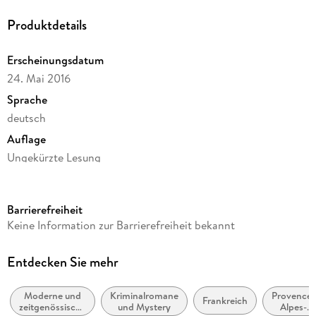
Produktdetails
Erscheinungsdatum
24. Mai 2016
Sprache
deutsch
Auflage
Ungekürzte Lesung
Ausgabe
Ungekürzt
Barrierefreiheit
Dateigröße
Keine Information zur Barrierefreiheit bekannt
400,58 MB
Laufzeit
Entdecken Sie mehr
514 Minuten
Moderne und
Kriminalromane
Provence-
Reihe
Frankreich
zeitgenössische
und Mystery
Alpes-
Pierre Durand, 3