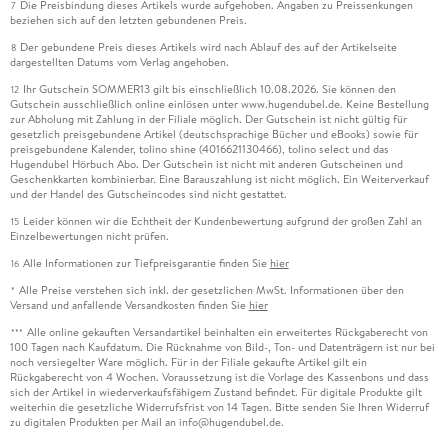
Die Preisbindung dieses Artikels wurde aufgehoben. Angaben zu Preissenkungen
7
beziehen sich auf den letzten gebundenen Preis.
Der gebundene Preis dieses Artikels wird nach Ablauf des auf der Artikelseite
8
dargestellten Datums vom Verlag angehoben.
Ihr Gutschein SOMMER13 gilt bis einschließlich 10.08.2026. Sie können den
12
Gutschein ausschließlich online einlösen unter www.hugendubel.de. Keine Bestellung
zur Abholung mit Zahlung in der Filiale möglich. Der Gutschein ist nicht gültig für
gesetzlich preisgebundene Artikel (deutschsprachige Bücher und eBooks) sowie für
preisgebundene Kalender, tolino shine (4016621130466), tolino select und das
Hugendubel Hörbuch Abo. Der Gutschein ist nicht mit anderen Gutscheinen und
Geschenkkarten kombinierbar. Eine Barauszahlung ist nicht möglich. Ein Weiterverkauf
und der Handel des Gutscheincodes sind nicht gestattet.
Leider können wir die Echtheit der Kundenbewertung aufgrund der großen Zahl an
15
Einzelbewertungen nicht prüfen.
Alle Informationen zur Tiefpreisgarantie finden Sie
hier
16
Alle Preise verstehen sich inkl. der gesetzlichen MwSt. Informationen über den
*
Versand und anfallende Versandkosten finden Sie
hier
Alle online gekauften Versandartikel beinhalten ein erweitertes Rückgaberecht von
***
100 Tagen nach Kaufdatum. Die Rücknahme von Bild-, Ton- und Datenträgern ist nur bei
noch versiegelter Ware möglich. Für in der Filiale gekaufte Artikel gilt ein
Rückgaberecht von 4 Wochen. Voraussetzung ist die Vorlage des Kassenbons und dass
sich der Artikel in wiederverkaufsfähigem Zustand befindet. Für digitale Produkte gilt
weiterhin die gesetzliche Widerrufsfrist von 14 Tagen. Bitte senden Sie Ihren Widerruf
zu digitalen Produkten per Mail an info@hugendubel.de.