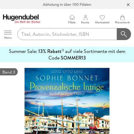
Abholung in über 100 Filialen
Filiale
Konto
Merkzettel
Warenkorb
Hugendubel
Menu
Summer Sale:
13% Rabatt
auf viele Sortimente mit dem
12
mehr
Code
SOMMER13
erfahren
Band 3