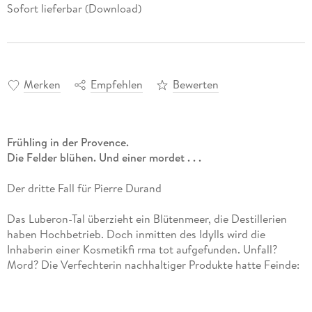
Sofort lieferbar (Download)
Merken
Empfehlen
Bewerten
Frühling in der Provence.
Die Felder blühen. Und einer mordet . . .
Der dritte Fall für Pierre Durand
Das Luberon-Tal überzieht ein Blütenmeer, die Destillerien
haben Hochbetrieb. Doch inmitten des Idylls wird die
Inhaberin einer Kosmetikfi rma tot aufgefunden. Unfall?
Mord? Die Verfechterin nachhaltiger Produkte hatte Feinde:
Die traditionellen Marseiller Seifenfabrikanten und eine
Supermarktkette, die ihre Artikel billig plagiierte. Die
Ermittlungen führen Pierre Durand in die Tiefen eines