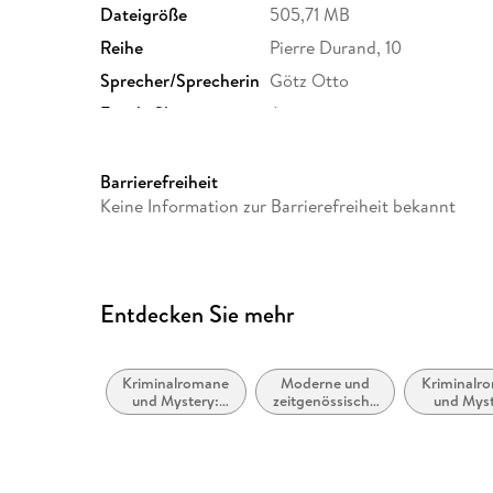
Dateigröße
505,71 MB
Reihe
Pierre Durand, 10
Sprecher/Sprecherin
Götz Otto
Family Sharing
Ja
Dateiformat
MP3
GTIN
9783837167498
Barrierefreiheit
Keine Information zur Barrierefreiheit bekannt
Entdecken Sie mehr
Kriminalromane
Moderne und
Kriminalr
und Mystery:
zeitgenössische
und Mys
Cosy Mystery
Belletristik:
allgemein und
literarisch