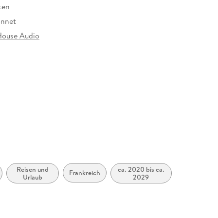
ten
onnet
ouse Audio
at
Reisen und
ca. 2020 bis ca.
Frankreich
Urlaub
2029