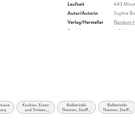
Laufzeit
643 Minu
Autor/Autorin
Sophie B
Verlag/Hersteller
Random H
Produktart
MP3 form
Audioinhalt
Hörbuch
omane
Kochen, Essen
Belletristik:
Belletristik:
tery
und Trinken,
Themen, Stoffe,
Themen, Stoffe,
Schreiben über
Motive:
Motive: Liebe
Lebensmittel
Regionalroman
und
Beziehungen