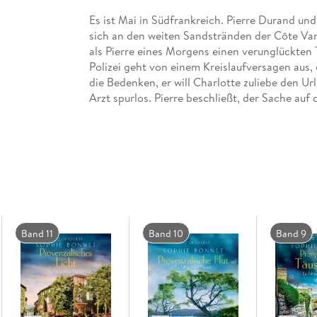
Es ist Mai in Südfrankreich. Pierre Durand und
sich an den weiten Sandstränden der Côte Var
als Pierre eines Morgens einen verunglückten Ta
Polizei geht von einem Kreislaufversagen aus, 
die Bedenken, er will Charlotte zuliebe den U
Arzt spurlos. Pierre beschließt, der Sache auf
Vorfälle, die allesamt mit dem Bau einer Wasse
scheinen endgültig ruiniert bis Pierre unerwar
Ungekürzte Lesung mit Götz Otto
10h 43min
Band 11
Band 10
Band 9