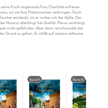
 seine frisch angetraute Frau Charlotte erfreuen
oise, wo sie ihre Flitterwochen verbringen. Doch
ucher entdeckt, ist es vorbei mit der Idylle. Die
der Notarzt allerdings hat Zweifel. Pierre verdrängt
rlaub nicht gefährden. Aber dann verschwindet der
 den Grund zu gehen. Er stößt auf weitere seltsame
r-Pipeline zu tun haben. Seine Flitterwochen
tete Unterstützung erhält
Band 9
Band 8