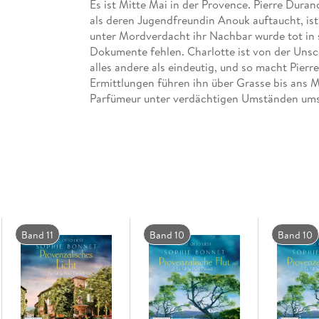
Es ist Mitte Mai in der Provence. Pierre Dur
als deren Jugendfreundin Anouk auftaucht, ist 
unter Mordverdacht ihr Nachbar wurde tot in 
Dokumente fehlen. Charlotte ist von der Unsch
alles andere als eindeutig, und so macht Pierr
Ermittlungen führen ihn über Grasse bis ans M
Parfümeur unter verdächtigen Umständen um
Ungekürzte Lesung mit Götz Otto
9h 48min
Band 11
Band 10
Band 10