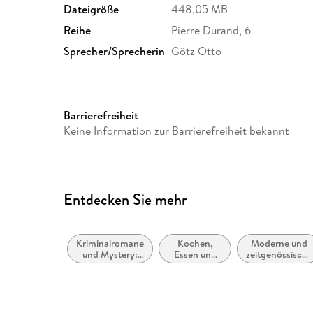
Dateigröße
448,05 MB
Reihe
Pierre Durand, 6
Sprecher/Sprecherin
Götz Otto
Family Sharing
Ja
Dateiformat
MP3
GTIN
9783837164329
Barrierefreiheit
Keine Information zur Barrierefreiheit bekannt
Entdecken Sie mehr
Kriminalromane
Kochen,
Moderne und
und Mystery:
Essen und
zeitgenössische
Cosy Mystery
Trinken,
Belletristik:
Schreiben
allgemein und
über
literarisch
Lebensmittel