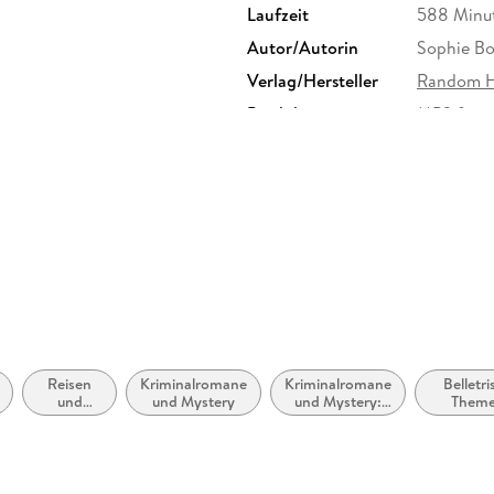
Laufzeit
588 Minu
Autor/Autorin
Sophie B
Verlag/Hersteller
Random H
Produktart
MP3 form
Audioinhalt
Hörbuch
Reisen
Kriminalromane
Kriminalromane
Belletri
und
und Mystery
und Mystery:
Theme
Urlaub
Polizeiarbeit &
Stoffe, M
Forensik
Regional