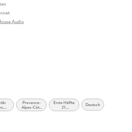
ten
onnet
ouse Audio
at
stik:
Provence-
Erste Hälfte
Deutsch
n,
Alpes-Côte
21.
otive:
dAzur
Jahrhundert
roman
(ca. 2000
bis ca.
2050)