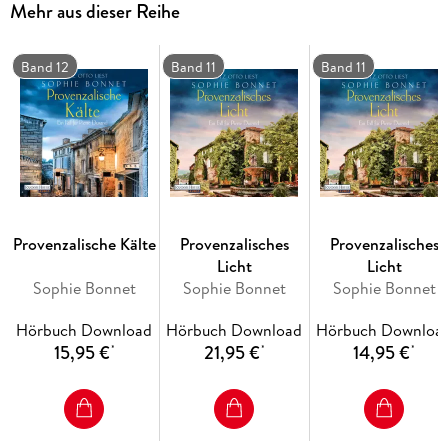
Mehr aus dieser Reihe
Während Pierre in die Mythen der alten Provence eintaucht,
ahnt er nicht, dass seine Schritte längst beobachtet werden.
Und dass der Tod des Journalisten erst der Anfang war.
Band 12
Band 11
Band 11
Ungekürzte Lesung mit Götz Otto
8h 31min
Provenzalische Kälte
Provenzalisches
Provenzalisches
Licht
Licht
Sophie Bonnet
Sophie Bonnet
Sophie Bonnet
Hörbuch Download
Hörbuch Download
Hörbuch Downloa
15,95 €
21,95 €
14,95 €
*
*
*