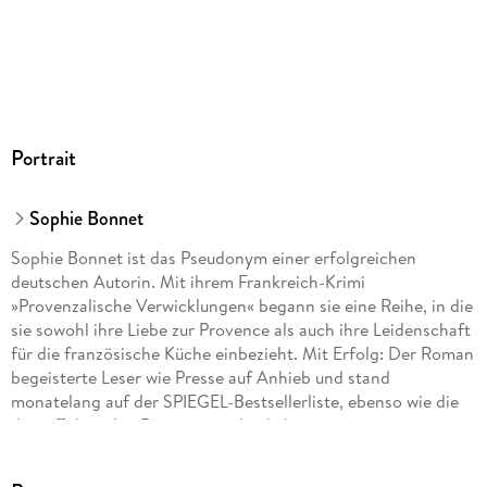
Portrait
Sophie Bonnet
Sophie Bonnet ist das Pseudonym einer erfolgreichen
deutschen Autorin. Mit ihrem Frankreich-Krimi
»Provenzalische Verwicklungen« begann sie eine Reihe, in die
sie sowohl ihre Liebe zur Provence als auch ihre Leidenschaft
für die französische Küche einbezieht. Mit Erfolg: Der Roman
begeisterte Leser wie Presse auf Anhieb und stand
monatelang auf der SPIEGEL-Bestsellerliste, ebenso wie die
darauffolgenden Romane um den liebenswerten
provenzalischen Ermittler Pierre Durand. Die Autorin lebt mit
ihrer Familie in Hamburg.