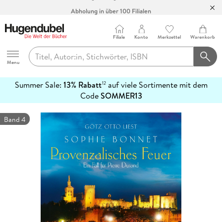
Abholung in über 100 Filialen
Filiale
Konto
Merkzettel
Warenkorb
Hugendubel
Menu
Summer Sale:
13% Rabatt
auf viele Sortimente mit dem
12
mehr
Code
SOMMER13
erfahren
Band 4