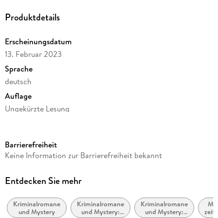
Produktdetails
Erscheinungsdatum
13. Februar 2023
Sprache
deutsch
Auflage
Ungekürzte Lesung
Ausgabe
Ungekürzt
Barrierefreiheit
Dateigröße
Keine Information zur Barrierefreiheit bekannt
368,17 MB
Laufzeit
Entdecken Sie mehr
511 Minuten
Kriminalromane
Kriminalromane
Kriminalromane
Mo
Reihe
und Mystery
und Mystery:
und Mystery:
zeit
Pierre Durand, 4