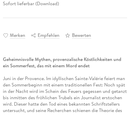
Sofort lieferbar (Download)
Merken
Empfehlen
Bewerten
Geheimnisvolle Mythen, provenzalische Köstlichkeiten und
ein Sommerfest, das mit einem Mord endet
Juni in der Provence. Im idyllischen Sainte-Valérie feiert man
den Sommerbeginn mit einem traditionellen Fest: Noch spät
in der Nacht wird im Schein des Feuers gegessen und getanzt
bis inmitten des fröhlichen Trubels ein Journalist erstochen
wird. Dieser hatte den Tod eines bekannten Schriftstellers
untersucht, und seine Recherchen schienen die Theorie des
Selbstmords zu widerlegen. Pierre Durands Ermittlungen
führen ihn zu gekränkten Dorfbewohnern, in die Tiefen des
Literaturbetriebes und zu der Sängerin Aurelie Azéma.