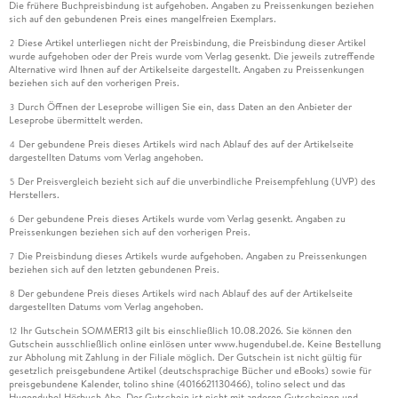
Die frühere Buchpreisbindung ist aufgehoben. Angaben zu Preissenkungen beziehen
sich auf den gebundenen Preis eines mangelfreien Exemplars.
Diese Artikel unterliegen nicht der Preisbindung, die Preisbindung dieser Artikel
2
wurde aufgehoben oder der Preis wurde vom Verlag gesenkt. Die jeweils zutreffende
Alternative wird Ihnen auf der Artikelseite dargestellt. Angaben zu Preissenkungen
beziehen sich auf den vorherigen Preis.
Durch Öffnen der Leseprobe willigen Sie ein, dass Daten an den Anbieter der
3
Leseprobe übermittelt werden.
Der gebundene Preis dieses Artikels wird nach Ablauf des auf der Artikelseite
4
dargestellten Datums vom Verlag angehoben.
Der Preisvergleich bezieht sich auf die unverbindliche Preisempfehlung (UVP) des
5
Herstellers.
Der gebundene Preis dieses Artikels wurde vom Verlag gesenkt. Angaben zu
6
Preissenkungen beziehen sich auf den vorherigen Preis.
Die Preisbindung dieses Artikels wurde aufgehoben. Angaben zu Preissenkungen
7
beziehen sich auf den letzten gebundenen Preis.
Der gebundene Preis dieses Artikels wird nach Ablauf des auf der Artikelseite
8
dargestellten Datums vom Verlag angehoben.
Ihr Gutschein SOMMER13 gilt bis einschließlich 10.08.2026. Sie können den
12
Gutschein ausschließlich online einlösen unter www.hugendubel.de. Keine Bestellung
zur Abholung mit Zahlung in der Filiale möglich. Der Gutschein ist nicht gültig für
gesetzlich preisgebundene Artikel (deutschsprachige Bücher und eBooks) sowie für
preisgebundene Kalender, tolino shine (4016621130466), tolino select und das
Hugendubel Hörbuch Abo. Der Gutschein ist nicht mit anderen Gutscheinen und