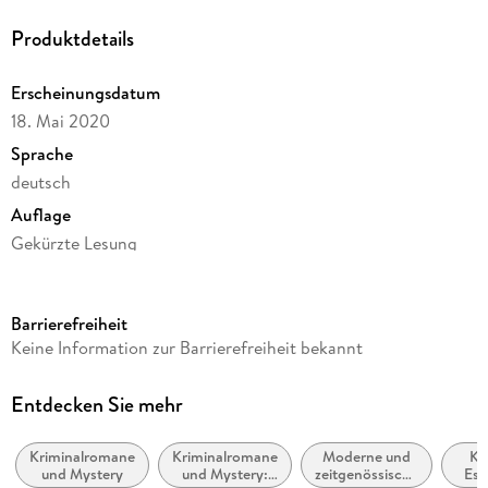
Produktdetails
Erscheinungsdatum
18. Mai 2020
Sprache
deutsch
Auflage
Gekürzte Lesung
Ausgabe
Gekürzt
Barrierefreiheit
Dateigröße
Keine Information zur Barrierefreiheit bekannt
446,84 MB
Laufzeit
Entdecken Sie mehr
519 Minuten
Kriminalromane
Kriminalromane
Moderne und
Ko
Reihe
und Mystery
und Mystery:
zeitgenössische
Ess
Pierre Durand, 7