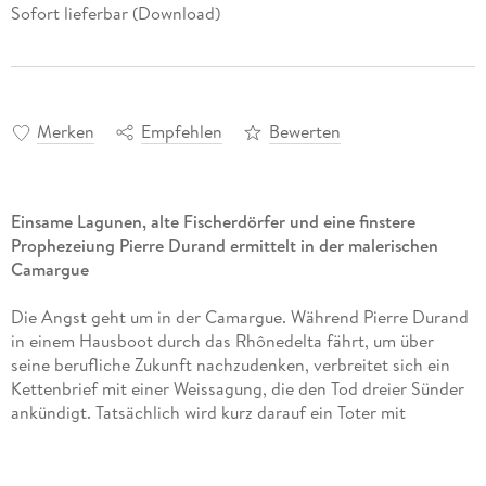
Sofort lieferbar (Download)
Merken
Empfehlen
Bewerten
Einsame Lagunen, alte Fischerdörfer und eine finstere
Prophezeiung Pierre Durand ermittelt in der malerischen
Camargue
Die Angst geht um in der Camargue. Während Pierre Durand
in einem Hausboot durch das Rhônedelta fährt, um über
seine berufliche Zukunft nachzudenken, verbreitet sich ein
Kettenbrief mit einer Weissagung, die den Tod dreier Sünder
ankündigt. Tatsächlich wird kurz darauf ein Toter mit
geschwärztem Gesicht aufgefunden. Es handelt sich um
einen Kriminalbeamten, der verdeckt im Millieu der gens du
voyage ermittelt hatte. Doch es gibt einen Zeugen, der sich