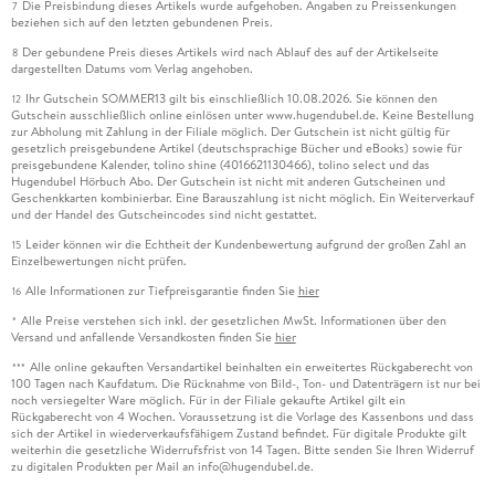
Die Preisbindung dieses Artikels wurde aufgehoben. Angaben zu Preissenkungen
7
beziehen sich auf den letzten gebundenen Preis.
Der gebundene Preis dieses Artikels wird nach Ablauf des auf der Artikelseite
8
dargestellten Datums vom Verlag angehoben.
Ihr Gutschein SOMMER13 gilt bis einschließlich 10.08.2026. Sie können den
12
Gutschein ausschließlich online einlösen unter www.hugendubel.de. Keine Bestellung
zur Abholung mit Zahlung in der Filiale möglich. Der Gutschein ist nicht gültig für
gesetzlich preisgebundene Artikel (deutschsprachige Bücher und eBooks) sowie für
preisgebundene Kalender, tolino shine (4016621130466), tolino select und das
Hugendubel Hörbuch Abo. Der Gutschein ist nicht mit anderen Gutscheinen und
Geschenkkarten kombinierbar. Eine Barauszahlung ist nicht möglich. Ein Weiterverkauf
und der Handel des Gutscheincodes sind nicht gestattet.
Leider können wir die Echtheit der Kundenbewertung aufgrund der großen Zahl an
15
Einzelbewertungen nicht prüfen.
Alle Informationen zur Tiefpreisgarantie finden Sie
hier
16
Alle Preise verstehen sich inkl. der gesetzlichen MwSt. Informationen über den
*
Versand und anfallende Versandkosten finden Sie
hier
Alle online gekauften Versandartikel beinhalten ein erweitertes Rückgaberecht von
***
100 Tagen nach Kaufdatum. Die Rücknahme von Bild-, Ton- und Datenträgern ist nur bei
noch versiegelter Ware möglich. Für in der Filiale gekaufte Artikel gilt ein
Rückgaberecht von 4 Wochen. Voraussetzung ist die Vorlage des Kassenbons und dass
sich der Artikel in wiederverkaufsfähigem Zustand befindet. Für digitale Produkte gilt
weiterhin die gesetzliche Widerrufsfrist von 14 Tagen. Bitte senden Sie Ihren Widerruf
zu digitalen Produkten per Mail an info@hugendubel.de.