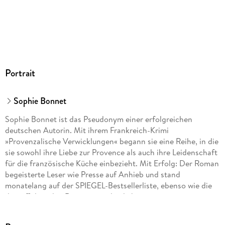
Portrait
Sophie Bonnet
Sophie Bonnet ist das Pseudonym einer erfolgreichen
deutschen Autorin. Mit ihrem Frankreich-Krimi
»Provenzalische Verwicklungen« begann sie eine Reihe, in die
sie sowohl ihre Liebe zur Provence als auch ihre Leidenschaft
für die französische Küche einbezieht. Mit Erfolg: Der Roman
begeisterte Leser wie Presse auf Anhieb und stand
monatelang auf der SPIEGEL-Bestsellerliste, ebenso wie die
darauffolgenden Romane um den liebenswerten
provenzalischen Ermittler Pierre Durand. Die Autorin lebt mit
ihrer Familie in Hamburg.