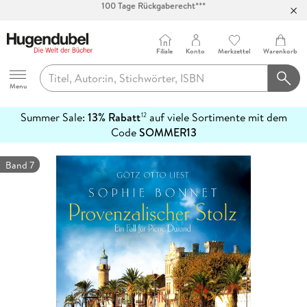
Abholung in über 100 Filialen
Filiale
Konto
Merkzettel
Warenkorb
Hugendubel
Menu
Summer Sale:
13% Rabatt
auf viele Sortimente mit dem
12
mehr
Code
SOMMER13
erfahren
Band 7