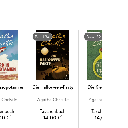
Band 34
Band 32
esopotamien
Die Halloween-Party
Die Kleptomanin
 Christie
Agatha Christie
Agatha Christie
henbuch
Taschenbuch
Taschenbuch
00 €
14,00 €
14,00 €
*
*
*