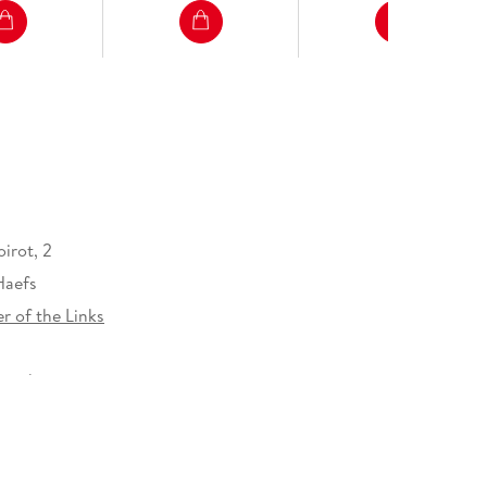
irot, 2
Haefs
r of the Links
roschur
N UND CAMPE VERLAG GmbH, Harvestehuder
20149 Hamburg, produktsicherheit@hoca.de