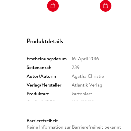
Produktdetails
Erscheinungsdatum
16. April 2016
Seitenanzahl
239
Autor/Autorin
Agatha Christie
Verlag/Hersteller
Atlantik Verlag
Produktart
kartoniert
Größe (L/B/H)
190/123/22 mm
ISBN
9783455651003
Barrierefreiheit
Keine Information zur Barrierefreiheit bekannt