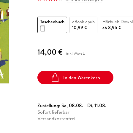
Fremdsprachige Bücher
n Lernhilfen
 Jugendbücher
eiber
Hörbuch Downloads im Bundle
cher
 Vergleich
 Puzzlezubehör
Lernen
New Adult
STABILO
Taschenbücher
hilfen
hriller
 Backen
er
lender
Ratgeber
Taschenbuch
eBook epub
Hörbuch Downl
op
hriller
Romance
10,99 €
ab
8,95 €
Sachbücher
precher:innen
Science Fiction
14,00 €
inkl. Mwst.
Fremdsprachige Bücher
In den Warenkorb
Zustellung:
Sa, 08.08. - Di, 11.08.
Sofort lieferbar
Versandkostenfrei