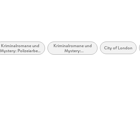
Kriminalromane und
Kriminalromane und
City of London
Mystery: Polizeiarbeit
Mystery:
& Forensik
Privatdetektiv /
Amateurdetektive