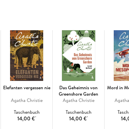
Für meinen Mann, [. . .]
1 Eine Reisegefährtin
2 Ein Hilferuf
3 In der Villa Geneviève
4 Der mit »Bella« unterschriebene Brief
5 Madame Renaulds Geschichte
6 Der Tatort
7 Die mysteriöse Madame Daubreuil
8 Eine unerwartete Begegnung
9 Monsieur Giraud stößt auf Indizien
10 Gabriel Stonor
11 Jack Renauld
12 Poirot stellt gewisse Punkte klar
13 Das Mädchen mit den ängstlichen Augen
Elefanten vergessen nie
Das Geheimnis von
Mord in M
14 Der zweite Leichnam
Greenshore Garden
15 Ein Foto
Agatha Christie
Agatha Christie
Agatha
16 Der Fall Beroldy
17 Wir ermitteln weiter
Taschenbuch
Taschenbuch
Tasc
18 Giraud handelt
14,00 €
14,00 €
14,
*
*
19 Ich aktiviere meine grauen Zellen
20 Eine verblüffende Aussage