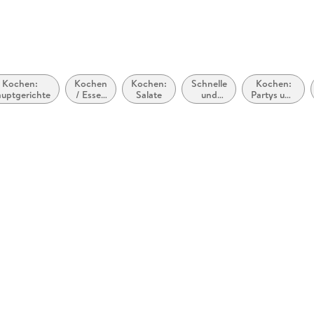
Kochen:
Kochen
Kochen:
Schnelle
Kochen:
uptgerichte
/ Essen
Salate
und
Partys und
nach
einfache
besondere
Zutaten
Küche
Anlässe