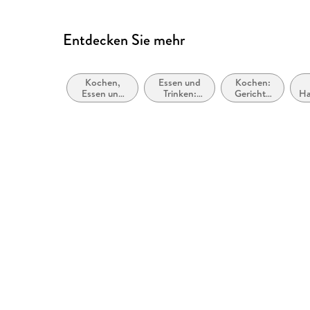
Entdecken Sie mehr
Kochen,
Essen und
Kochen:
Essen und
Trinken:
Gerichte
Ha
Trinken,
Alkoholische
und Menüs
Schreiben
Getränke
/
über
Mahlzeiten
Lebensmittel