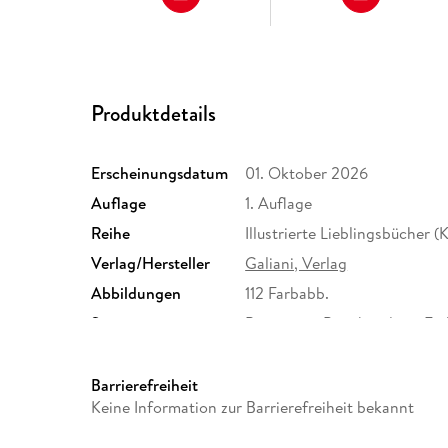
Produktdetails
Erscheinungsdatum
01. Oktober 2026
Auflage
1. Auflage
Reihe
Illustrierte Lieblingsbücher 
Verlag/Hersteller
Galiani, Verlag
Abbildungen
112 Farbabb.
Sonstiges
Bezogener Pappband mit Farb
Durchgehend vierfarbig ged
Herstelleradresse
Verlag Kiepenheuer & Witsc
Barrierefreiheit
Bahnhofsvorplatz 1, 50667 K
Keine Information zur Barrierefreiheit bekannt
Witsch GmbH & Co. KG, prod