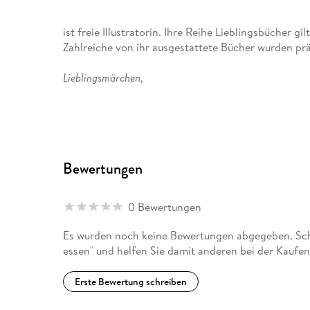
ist freie Illustratorin. Ihre Reihe Lieblingsbücher g
Zahlreiche von ihr ausgestattete Bücher wurden prä
Lieblingsmärchen,
Westend
und
Bewertungen
Wer bist du?
0 Bewertungen
Es wurden noch keine Bewertungen abgegeben. Schr
essen" und helfen Sie damit anderen bei der Kaufe
Erste Bewertung schreiben