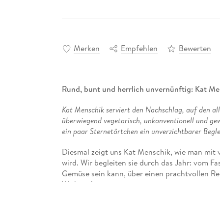
Merken
Empfehlen
Bewerten
Rund, bunt und herrlich unvernünftig: Kat Men
Kat Menschik serviert den Nachschlag, auf den a
überwiegend vegetarisch, unkonventionell und ge
ein paar Sternetörtchen ein unverzichtbarer Begleit
Diesmal zeigt uns Kat Menschik, wie man mit v
wird. Wir begleiten sie durch das Jahr: vom Fa
Gemüse sein kann, über einen prachtvollen Re
Weihnachtsmenü.
Ob die knallpinke Rote-Bete-Suppe ihrer let
der legendäre Ketchup-Nudel-Auflauf von Schwi