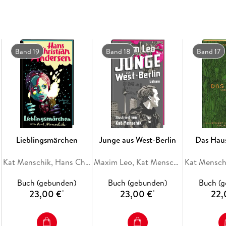
Jedes Rezept ist gewürzt mit Anekdoten und de
Eine Hommage an das gemütliche Beisammensei
die das Leben schöner macht. Am Ende gilt: M
und Genießen geht!
Band 19
Band 18
Band 17
Lieblingsmärchen
Junge aus West-Berlin
Das Haus
Kat Menschik, Hans Christian Andersen
Maxim Leo, Kat Menschik
Buch (gebunden)
Buch (gebunden)
Buch (
23,00 €
23,00 €
22,
*
*