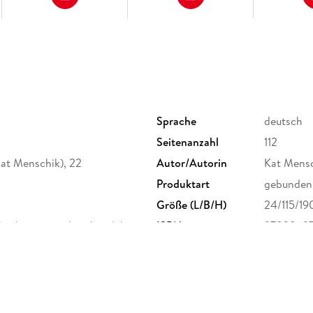
Sprache
deutsch
Seitenanzahl
112
(Kat Menschik), 22
Autor/Autorin
Kat Mens
Produktart
gebunden
Größe (L/B/H)
24/115/1
schnitt, zwei Lesebändchen.
ISBN
97838697
ruckt
h GmbH & Co. KG,
öln, Verlag Kiepenheuer &
uktsicherheit@kiwi-verlag.de