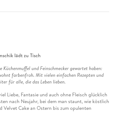
schik lädt zu Tisch
lle Küchenmuffel und Feinschmecker gewartet haben:
wohnt farbenfroh. Mit vielen einfachen Rezepten und
er für alle, die das Leben lieben.
iel Liebe, Fantasie und auch ohne Fleisch glücklich
sten nach Neujahr, bei dem man staunt, wie köstlich
d Velvet Cake an Ostern bis zum opulenten
tischen Freundin Olga, Mamas Blaumohnkuchen oder
egermutter Christl, der einen fröhlich angrinst: