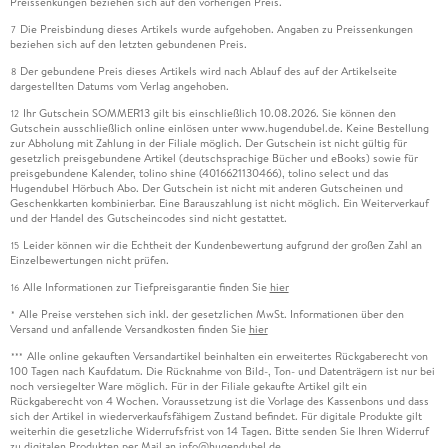
Preissenkungen beziehen sich auf den vorherigen Preis.
Die Preisbindung dieses Artikels wurde aufgehoben. Angaben zu Preissenkungen
7
beziehen sich auf den letzten gebundenen Preis.
Der gebundene Preis dieses Artikels wird nach Ablauf des auf der Artikelseite
8
dargestellten Datums vom Verlag angehoben.
Ihr Gutschein SOMMER13 gilt bis einschließlich 10.08.2026. Sie können den
12
Gutschein ausschließlich online einlösen unter www.hugendubel.de. Keine Bestellung
zur Abholung mit Zahlung in der Filiale möglich. Der Gutschein ist nicht gültig für
gesetzlich preisgebundene Artikel (deutschsprachige Bücher und eBooks) sowie für
preisgebundene Kalender, tolino shine (4016621130466), tolino select und das
Hugendubel Hörbuch Abo. Der Gutschein ist nicht mit anderen Gutscheinen und
Geschenkkarten kombinierbar. Eine Barauszahlung ist nicht möglich. Ein Weiterverkauf
und der Handel des Gutscheincodes sind nicht gestattet.
Leider können wir die Echtheit der Kundenbewertung aufgrund der großen Zahl an
15
Einzelbewertungen nicht prüfen.
Alle Informationen zur Tiefpreisgarantie finden Sie
hier
16
Alle Preise verstehen sich inkl. der gesetzlichen MwSt. Informationen über den
*
Versand und anfallende Versandkosten finden Sie
hier
Alle online gekauften Versandartikel beinhalten ein erweitertes Rückgaberecht von
***
100 Tagen nach Kaufdatum. Die Rücknahme von Bild-, Ton- und Datenträgern ist nur bei
noch versiegelter Ware möglich. Für in der Filiale gekaufte Artikel gilt ein
Rückgaberecht von 4 Wochen. Voraussetzung ist die Vorlage des Kassenbons und dass
sich der Artikel in wiederverkaufsfähigem Zustand befindet. Für digitale Produkte gilt
weiterhin die gesetzliche Widerrufsfrist von 14 Tagen. Bitte senden Sie Ihren Widerruf
zu digitalen Produkten per Mail an info@hugendubel.de.