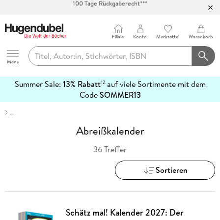
Abholung in über 100 Filialen
Filiale
Konto
Merkzettel
Warenkorb
Hugendubel
Menu
Summer Sale:
13% Rabatt
auf viele Sortimente mit dem
12
mehr
Code
SOMMER13
erfahren
…
Abreißkalender
36 Treffer
Sortieren
Schätz mal! Kalender 2027: Der