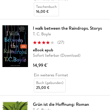
Taschenbuch
16,00 €
I walk between the Raindrops. Storys
T. C. Boyle
(
27
)
eBook epub
Sofort lieferbar (Download)
14,99 €
*
Ein weiteres Format
Buch (gebunden)
25,00 €
Grün ist die Hoffnung: Roman
T. C. Boyle