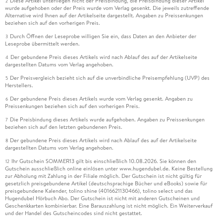
Diese Artikel unterliegen nicht der Preisbindung, die Preisbindung dieser Artikel
2
wurde aufgehoben oder der Preis wurde vom Verlag gesenkt. Die jeweils zutreffende
Alternative wird Ihnen auf der Artikelseite dargestellt. Angaben zu Preissenkungen
beziehen sich auf den vorherigen Preis.
Durch Öffnen der Leseprobe willigen Sie ein, dass Daten an den Anbieter der
3
Leseprobe übermittelt werden.
Der gebundene Preis dieses Artikels wird nach Ablauf des auf der Artikelseite
4
dargestellten Datums vom Verlag angehoben.
Der Preisvergleich bezieht sich auf die unverbindliche Preisempfehlung (UVP) des
5
Herstellers.
Der gebundene Preis dieses Artikels wurde vom Verlag gesenkt. Angaben zu
6
Preissenkungen beziehen sich auf den vorherigen Preis.
Die Preisbindung dieses Artikels wurde aufgehoben. Angaben zu Preissenkungen
7
beziehen sich auf den letzten gebundenen Preis.
Der gebundene Preis dieses Artikels wird nach Ablauf des auf der Artikelseite
8
dargestellten Datums vom Verlag angehoben.
Ihr Gutschein SOMMER13 gilt bis einschließlich 10.08.2026. Sie können den
12
Gutschein ausschließlich online einlösen unter www.hugendubel.de. Keine Bestellung
zur Abholung mit Zahlung in der Filiale möglich. Der Gutschein ist nicht gültig für
gesetzlich preisgebundene Artikel (deutschsprachige Bücher und eBooks) sowie für
preisgebundene Kalender, tolino shine (4016621130466), tolino select und das
Hugendubel Hörbuch Abo. Der Gutschein ist nicht mit anderen Gutscheinen und
Geschenkkarten kombinierbar. Eine Barauszahlung ist nicht möglich. Ein Weiterverkauf
und der Handel des Gutscheincodes sind nicht gestattet.