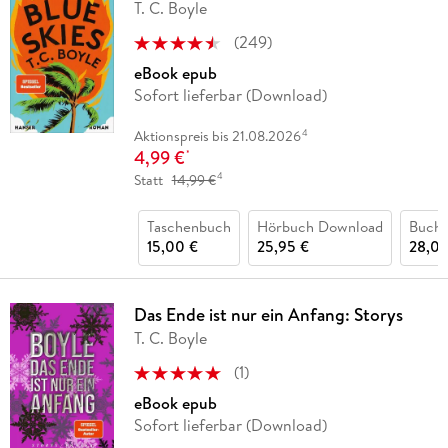
T. C. Boyle
(
249
)
eBook epub
Sofort lieferbar (Download)
4
Aktionspreis bis 21.08.2026
4,99 €
*
4
Statt
14,99 €
Taschenbuch
Hörbuch Download
Buch 
15,00 €
25,95 €
28,00
Das Ende ist nur ein Anfang: Storys
T. C. Boyle
(
1
)
eBook epub
Sofort lieferbar (Download)