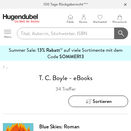
Abholung in über 100 Filialen
Filiale
Konto
Merkzettel
Warenkorb
Hugendubel
Menu
Summer Sale:
13% Rabatt
auf viele Sortimente mit dem
12
mehr
Code
SOMMER13
erfahren
…
T. C. Boyle - eBooks
34 Treffer
Sortieren
Blue Skies: Roman