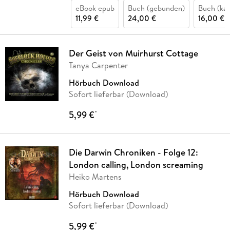
eBook epub
Buch (gebunden)
Buch (kar
11,99 €
24,00 €
16,00 €
Der Geist von Muirhurst Cottage
Tanya Carpenter
Hörbuch Download
Sofort lieferbar (Download)
5,99 €
*
Die Darwin Chroniken - Folge 12:
London calling, London screaming
Heiko Martens
Hörbuch Download
Sofort lieferbar (Download)
5,99 €
*