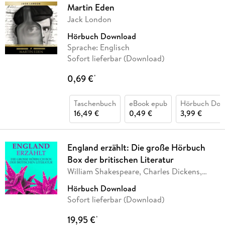
Martin Eden
Jack London
Hörbuch Download
Sprache: Englisch
Sofort lieferbar (Download)
0,69 €
*
Taschenbuch
eBook epub
Hörbuch Dow
16,49 €
0,49 €
3,99 €
England erzählt: Die große Hörbuch
Box der britischen Literatur
William Shakespeare, Charles Dickens,
Arthur
…
Hörbuch Download
Sofort lieferbar (Download)
19,95 €
*