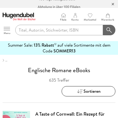
Abholung in über 100 Filialen
Filiale
Konto
Merkzettel
Warenkorb
Hugendubel
Menu
Summer Sale:
13% Rabatt
auf viele Sortimente mit dem
12
mehr
Code
SOMMER13
erfahren
…
Englische Romane eBooks
635 Treffer
Sortieren
A Taste of Cornwall: Ein Rezept für