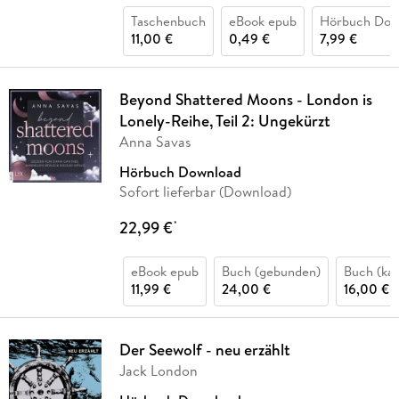
Taschenbuch
eBook epub
Hörbuch Dow
11,00 €
0,49 €
7,99 €
Beyond Shattered Moons - London is
Lonely-Reihe, Teil 2: Ungekürzt
Anna Savas
Hörbuch Download
Sofort lieferbar (Download)
22,99 €
*
eBook epub
Buch (gebunden)
Buch (kar
11,99 €
24,00 €
16,00 €
Der Seewolf - neu erzählt
Jack London