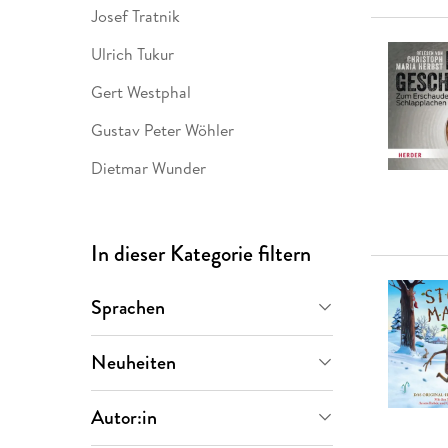
Josef Tratnik
Ulrich Tukur
Gert Westphal
Gustav Peter Wöhler
Dietmar Wunder
In dieser Kategorie filtern
Sprachen
Deutsch
(
152
)
Neuheiten
Demnächst
(
6
)
Autor:in
Letzte 90 Tage
(
2
)