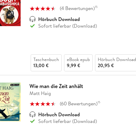
Fremdsprachige Bücher
n Lernhilfen
 Jugendbücher
eiber
Hörbuch Downloads im Bundle
cher
 Vergleich
 Puzzlezubehör
Lernen
New Adult
STABILO
(
4
Bewertungen
)
15
Taschenbücher
hilfen
hriller
 Backen
er
lender
Ratgeber
Hörbuch Download
op
Sofort lieferbar (Download)
hriller
Romance
Sachbücher
precher:innen
Science Fiction
Fremdsprachige Bücher
Taschenbuch
eBook epub
Hörbuch Download
13,00 €
9,99 €
20,95 €
Wie man die Zeit anhält
Matt Haig
(
60
Bewertungen
)
15
Hörbuch Download
Sofort lieferbar (Download)