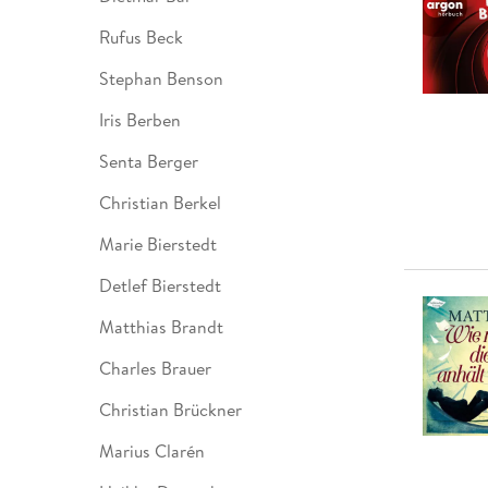
Leseempfehlung
eBook Abonnement
Postkarten
Westerman
Kinder- &
Kugelschr
Hörbuchsprecher
Günstige Spielwaren
Wochenkalender
Kinderbü
Romane
Geräte im
Puzzles &
Schule & 
Rufus Beck
Buchtrends auf Social Media
eBooks verschenken
Klett Lern
Krimis & T
Buchkalender
Kochen &
Sachbüch
Sprachka
Stephan Benson
büchermenschen
Duden Sh
Romane
Krimis & T
Top Autor:innen
Hörspiele
Iris Berben
Manga
Top Serien
Hörbuchs
Senta Berger
Gebrauchtbuch
Christian Berkel
Marie Bierstedt
Detlef Bierstedt
Matthias Brandt
Charles Brauer
Christian Brückner
Marius Clarén