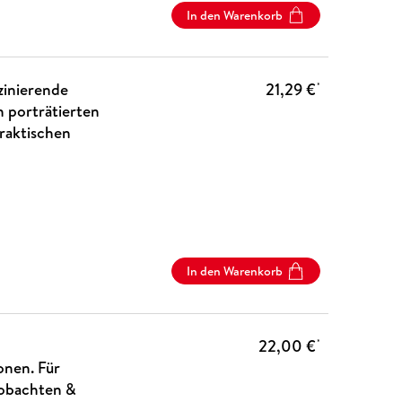
In den Warenkorb
zinierende
21,29 €
*
 porträtierten
praktischen
In den Warenkorb
22,00 €
*
onen. Für
eobachten &