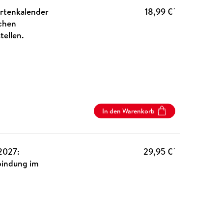
rtenkalender
18,99 €
*
schen
tellen.
In den Warenkorb
2027:
29,95 €
*
lbindung im