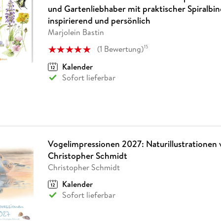
Fremdsprachige Bücher
n Lernhilfen
 Jugendbücher
eiber
Hörbuch Downloads im Bundle
und Gartenliebhaber mit praktischer Spiralbi
cher
 Vergleich
 Puzzlezubehör
Lernen
New Adult
STABILO
Taschenbücher
inspirierend und persönlich
hilfen
hriller
 Backen
er
lender
Ratgeber
Marjolein Bastin
op
hriller
Romance
(
1
Bewertung
)
15
Sachbücher
Kalender
precher:innen
Science Fiction
Sofort lieferbar
Fremdsprachige Bücher
Vogelimpressionen 2027: Naturillustrationen
Christopher Schmidt
Christopher Schmidt
Kalender
Sofort lieferbar