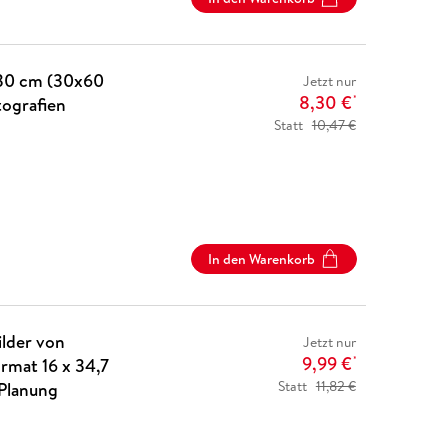
x30 cm (30x60
Jetzt nur
8,30 €
tografien
*
Statt
10,47 €
In den Warenkorb
ilder von
Jetzt nur
9,99 €
rmat 16 x 34,7
*
Statt
11,82 €
 Planung