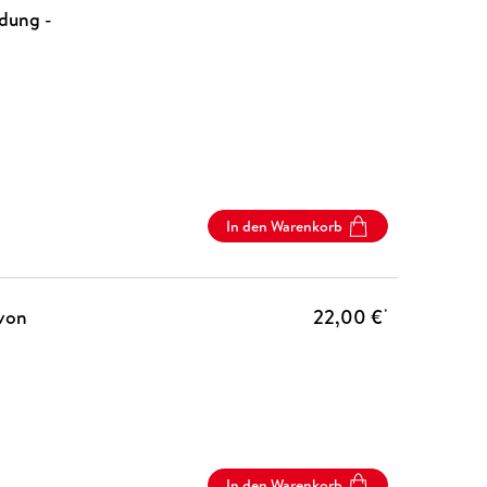
ndung -
In den Warenkorb
 von
22,00 €
*
In den Warenkorb