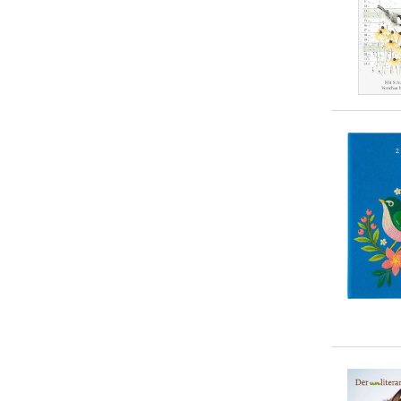
ars vivendi Verlag
(
2
)
Arthur Maria Rabenalt
(
1
)
... weitere Autor:in suchen