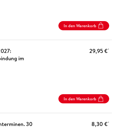
In den Warenkorb
2027:
29,95 €
*
lbindung im
In den Warenkorb
nterminen. 30
8,30 €
*