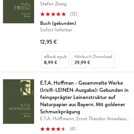
Stefan Zweig
(
12
)
Buch (gebunden)
Sofort lieferbar
12,95 €
*
eBook epub
Hörbuch Download
8,99 €
29,99 €
E.T.A. Hoffman - Gesammelte Werke
(Iris®-LEINEN-Ausgabe): Gebunden in
feingeprägter Leinenstruktur auf
Naturpapier aus Bayern. Mit goldener
Schmuckprägung
E.T.A. Hoffmann, Ernst Theodor Amadeus
Hoffmann,
…
(
4
)