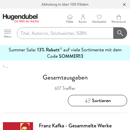
Abholung in über 100 Filialen
Filiale
Konto
Merkzettel
Warenkorb
Hugendubel
Menu
Summer Sale:
13% Rabatt
auf viele Sortimente mit dem
12
mehr
Code
SOMMER13
erfahren
…
Gesamtausgaben
617 Treffer
Sortieren
Franz Kafka - Gesammelte Werke