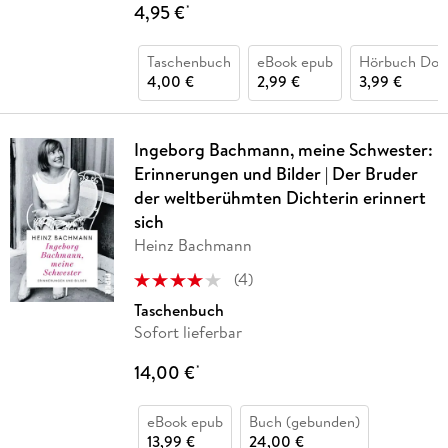
4,95 €
*
Taschenbuch
eBook epub
Hörbuch Dow
4,00 €
2,99 €
3,99 €
Ingeborg Bachmann, meine Schwester:
Erinnerungen und Bilder | Der Bruder
der weltberühmten Dichterin erinnert
sich
Heinz Bachmann
(
4
)
Taschenbuch
Sofort lieferbar
14,00 €
*
eBook epub
Buch (gebunden)
13,99 €
24,00 €