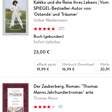
Kaléko und die Reise ihres Lebens | Vom
SPIEGEL-Bestseller-Autor von
'Ostende' und 'Träumer'
Volker Weidermann
(
17
)
Buch (gebunden)
Sofort lieferbar
23,00 €
*
eBook epub
Hörbuch Download
Hörbu
19,99 €
16,99 €
20,99 
Der Zauberberg. Roman: "Thomas
Manns Jahrhundertroman" arte
Thomas Mann
(
1
)