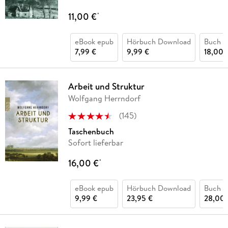
11,00 €
*
eBook epub
Hörbuch Download
Buch (
7,99 €
9,99 €
18,00 
Arbeit und Struktur
Wolfgang Herrndorf
(
145
)
Taschenbuch
Sofort lieferbar
16,00 €
*
eBook epub
Hörbuch Download
Buch (
9,99 €
23,95 €
28,00 