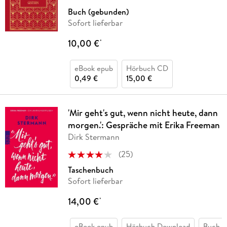
Buch (gebunden)
Sofort lieferbar
10,00 €
*
eBook epub
Hörbuch CD
0,49 €
15,00 €
'Mir geht's gut, wenn nicht heute, dann
morgen.': Gespräche mit Erika Freeman
Dirk Stermann
(
25
)
Taschenbuch
Sofort lieferbar
14,00 €
*
eBook epub
Hörbuch Download
Buch (