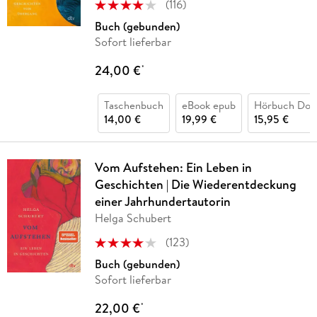
(
116
)
Buch (gebunden)
Sofort lieferbar
24,00 €
*
Taschenbuch
eBook epub
Hörbuch Dow
14,00 €
19,99 €
15,95 €
Vom Aufstehen: Ein Leben in
Geschichten | Die Wiederentdeckung
einer Jahrhundertautorin
Helga Schubert
(
123
)
Buch (gebunden)
Sofort lieferbar
22,00 €
*