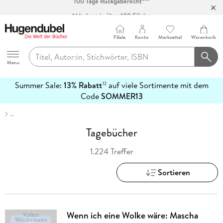
Abholung in über 100 Filialen
Filiale
Konto
Merkzettel
Warenkorb
Hugendubel
Menu
Summer Sale:
13% Rabatt
auf viele Sortimente mit dem
12
mehr
Code
SOMMER13
erfahren
…
Tagebücher
1.224 Treffer
Sortieren
Wenn ich eine Wolke wäre: Mascha