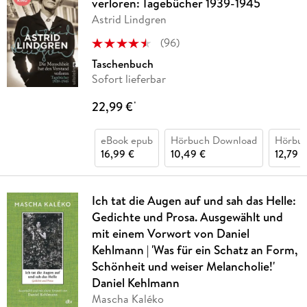
verloren: Tagebücher 1939-1945
Astrid Lindgren
(
96
)
Taschenbuch
Sofort lieferbar
22,99 €
*
eBook epub
Hörbuch Download
Hörbu
16,99 €
10,49 €
12,79 €
Ich tat die Augen auf und sah das Helle:
Gedichte und Prosa. Ausgewählt und
mit einem Vorwort von Daniel
Kehlmann | 'Was für ein Schatz an Form,
Schönheit und weiser Melancholie!'
Daniel Kehlmann
Mascha Kaléko