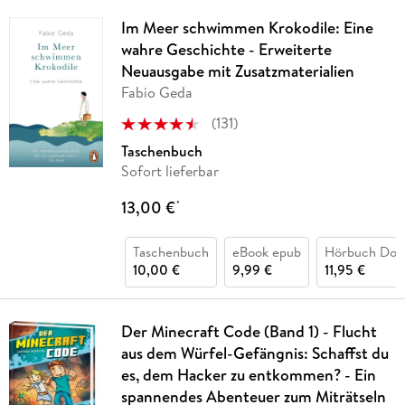
Im Meer schwimmen Krokodile: Eine
wahre Geschichte - Erweiterte
Neuausgabe mit Zusatzmaterialien
Fabio Geda
(
131
)
Taschenbuch
Sofort lieferbar
13,00 €
*
Taschenbuch
eBook epub
Hörbuch Dow
10,00 €
9,99 €
11,95 €
Der Minecraft Code (Band 1) - Flucht
aus dem Würfel-Gefängnis: Schaffst du
es, dem Hacker zu entkommen? - Ein
spannendes Abenteuer zum Miträtseln