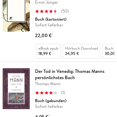
Ernst Jünger
(
50
)
Buch (kartoniert)
Sofort lieferbar
22,00 €
*
eBook epub
Hörbuch Download
Buch (
18,99 €
24,95 €
30,00 
Der Tod in Venedig: Thomas Manns
persönlichstes Buch
Thomas Mann
(
1
)
Buch (gebunden)
Sofort lieferbar
4,95 €
*