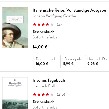
Italienische Reise: Vollständige Ausgabe
Johann Wolfgang Goethe
(
2
)
Taschenbuch
Sofort lieferbar
14,00 €
*
Taschenbuch
eBook epub
Hörbuch Dow
16,00 €
11,99 €
9,95 €
Irisches Tagebuch
Heinrich Böll
(
215
)
Taschenbuch
Sofort lieferbar