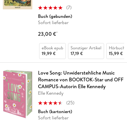
(
7
)
Buch (gebunden)
Sofort lieferbar
23,00 €
*
eBook epub
Sonstiger Artikel
Hörbuch 
19,99 €
17,19 €
15,99 €
Love Song: Unwiderstehliche Music
Romance von BOOKTOK-Star und OFF
CAMPUS-Autorin Elle Kennedy
Elle Kennedy
(
25
)
Buch (kartoniert)
Sofort lieferbar