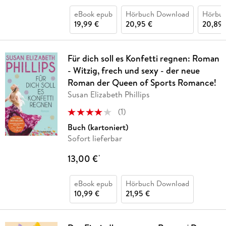
eBook epub
Hörbuch Download
Hörbu
19,99 €
20,95 €
20,89 
Für dich soll es Konfetti regnen: Roman
- Witzig, frech und sexy - der neue
Roman der Queen of Sports Romance!
Susan Elizabeth Phillips
(
1
)
Buch (kartoniert)
Sofort lieferbar
13,00 €
*
eBook epub
Hörbuch Download
10,99 €
21,95 €