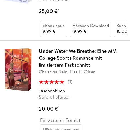
25,00 €
*
eBook epub
Hörbuch Download
Buch (k
9,99 €
19,99 €
16,00 
Under Water We Breathe: Eine MM
College Sports Romance mit
limitiertem Farbschnitt
Christina Rain, Lisa F. Olsen
(
1
)
Taschenbuch
Sofort lieferbar
20,00 €
*
Ein weiteres Format
Hörbuch Download