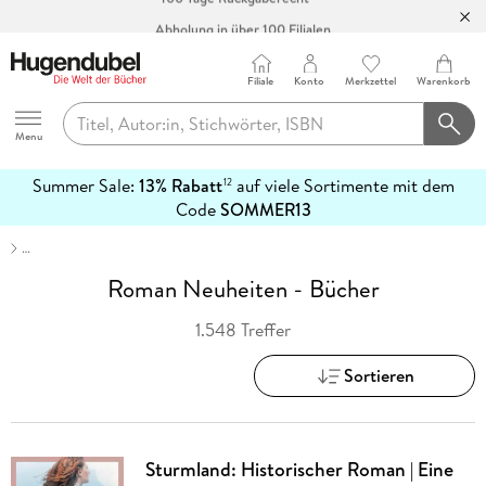
Abholung in über 100 Filialen
Filiale
Konto
Merkzettel
Warenkorb
Hugendubel
Menu
Summer Sale:
13% Rabatt
auf viele Sortimente mit dem
12
mehr
Code
SOMMER13
erfahren
…
Roman Neuheiten - Bücher
1.548 Treffer
Sortieren
Sturmland: Historischer Roman | Eine