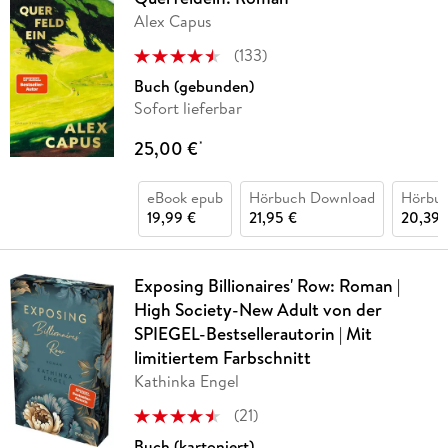
Alex Capus
(
133
)
Buch (gebunden)
Sofort lieferbar
25,00 €
*
eBook epub
Hörbuch Download
Hörbu
19,99 €
21,95 €
20,39 
Exposing Billionaires' Row: Roman |
High Society-New Adult von der
SPIEGEL-Bestsellerautorin | Mit
limitiertem Farbschnitt
Kathinka Engel
(
21
)
Buch (kartoniert)