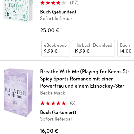
(
117
)
Buch (gebunden)
Sofort lieferbar
25,00 €
*
eBook epub
Hörbuch Download
Buch (k
9,99 €
19,99 €
14,00 
Breathe With Me (Playing for Keeps 5):
Spicy Sports Romance mit einer
Powerfrau und einem Eishockey-Star
Becka Mack
(
6
)
Buch (kartoniert)
Sofort lieferbar
16,00 €
*