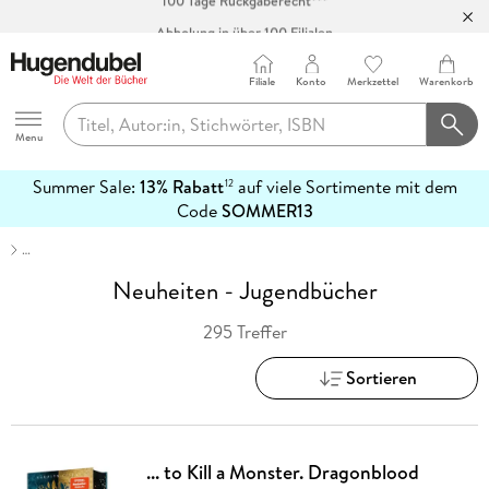
Abholung in über 100 Filialen
Filiale
Konto
Merkzettel
Warenkorb
Hugendubel
Menu
Summer Sale:
13% Rabatt
auf viele Sortimente mit dem
12
mehr
Code
SOMMER13
erfahren
…
Neuheiten - Jugendbücher
295 Treffer
Sortieren
... to Kill a Monster. Dragonblood