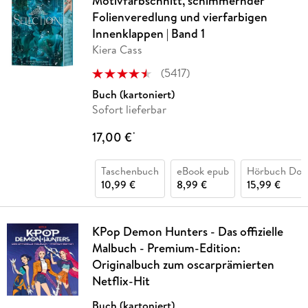
Motivfarbschnitt, schimmernder
Folienveredlung und vierfarbigen
Innenklappen | Band 1
Kiera Cass
(
5417
)
Buch (kartoniert)
Sofort lieferbar
17,00 €
*
Taschenbuch
eBook epub
Hörbuch Dow
10,99 €
8,99 €
15,99 €
KPop Demon Hunters - Das offizielle
Malbuch - Premium-Edition:
Originalbuch zum oscarprämierten
Netflix-Hit
Buch (kartoniert)