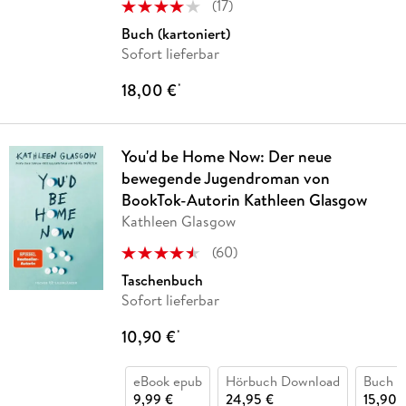
(
17
)
Buch (kartoniert)
Sofort lieferbar
18,00 €
*
You'd be Home Now: Der neue
bewegende Jugendroman von
BookTok-Autorin Kathleen Glasgow
Kathleen Glasgow
(
60
)
Taschenbuch
Sofort lieferbar
10,90 €
*
eBook epub
Hörbuch Download
Buch (k
9,99 €
24,95 €
15,90 