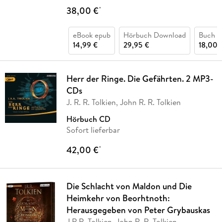
38,00 €
*
eBook epub
Hörbuch Download
Buch (k
14,99 €
29,95 €
18,00 
Herr der Ringe. Die Gefährten. 2 MP3-
CDs
J. R. R. Tolkien, John R. R. Tolkien
Hörbuch CD
Sofort lieferbar
42,00 €
*
Die Schlacht von Maldon und Die
Heimkehr von Beorhtnoth:
Herausgegeben von Peter Grybauskas
J.R.R. Tolkien, John R. R. Tolkien