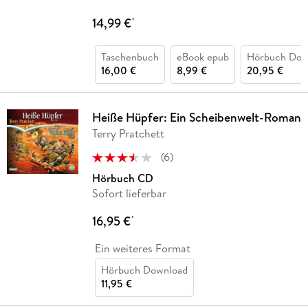
14,99 €
*
Taschenbuch
eBook epub
Hörbuch Dow
16,00 €
8,99 €
20,95 €
Heiße Hüpfer: Ein Scheibenwelt-Roman
Terry Pratchett
(
6
)
Hörbuch CD
Sofort lieferbar
16,95 €
*
Ein weiteres Format
Hörbuch Download
11,95 €