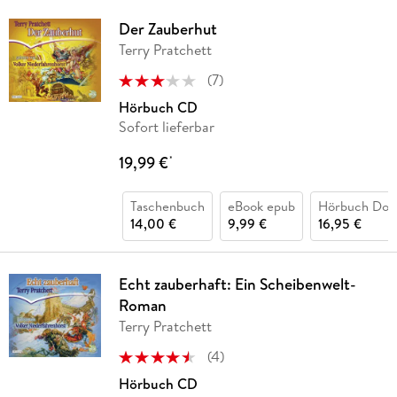
Der Zauberhut
Terry Pratchett
(
7
)
Hörbuch CD
Sofort lieferbar
19,99 €
*
Taschenbuch
eBook epub
Hörbuch Dow
14,00 €
9,99 €
16,95 €
Echt zauberhaft: Ein Scheibenwelt-
Roman
Terry Pratchett
(
4
)
Hörbuch CD