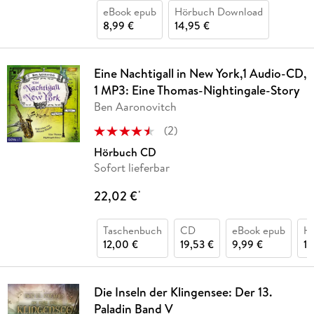
eBook epub
Hörbuch Download
8,99 €
14,95 €
Eine Nachtigall in New York,1 Audio-CD,
1 MP3: Eine Thomas-Nightingale-Story
Ben Aaronovitch
(
2
)
Hörbuch CD
Sofort lieferbar
22,02 €
*
Taschenbuch
CD
eBook epub
H
12,00 €
19,53 €
9,99 €
12
Die Inseln der Klingensee: Der 13.
Paladin Band V