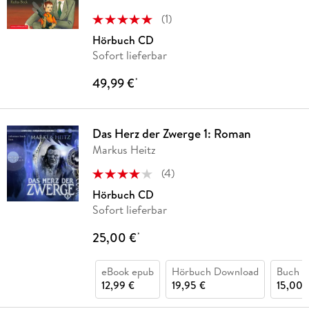
(
1
)
Hörbuch CD
Sofort lieferbar
49,99 €
*
Das Herz der Zwerge 1: Roman
Markus Heitz
(
4
)
Hörbuch CD
Sofort lieferbar
25,00 €
*
eBook epub
Hörbuch Download
Buch (k
12,99 €
19,95 €
15,00 