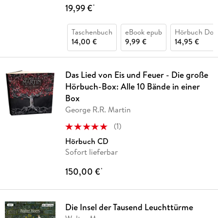
19,99 €
*
Taschenbuch
eBook epub
Hörbuch Dow
14,00 €
9,99 €
14,95 €
Das Lied von Eis und Feuer - Die große
Hörbuch-Box: Alle 10 Bände in einer
Box
George R.R. Martin
(
1
)
Hörbuch CD
Sofort lieferbar
150,00 €
*
Die Insel der Tausend Leuchttürme