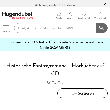
Abholung in über 100 Filialen
Filiale
Konto
Merkzettel
Warenkorb
Hugendubel
Menu
Summer Sale:
13% Rabatt
auf viele Sortimente mit dem
12
mehr
Code
SOMMER13
erfahren
…
Historische Fantasyromane - Hörbücher auf
CD
56 Treffer
Sortieren