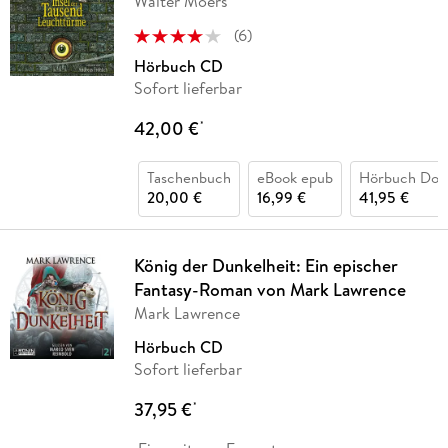
Walter Moers
(
6
)
Hörbuch CD
Sofort lieferbar
42,00 €
*
Taschenbuch
eBook epub
Hörbuch Dow
20,00 €
16,99 €
41,95 €
König der Dunkelheit: Ein epischer
Fantasy-Roman von Mark Lawrence
Mark Lawrence
Hörbuch CD
Sofort lieferbar
37,95 €
*