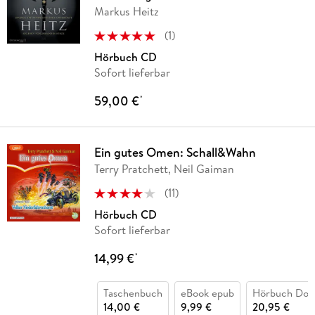
Markus Heitz
(
1
)
Hörbuch CD
Sofort lieferbar
59,00 €
*
Ein gutes Omen: Schall&Wahn
Terry Pratchett, Neil Gaiman
(
11
)
Hörbuch CD
Sofort lieferbar
14,99 €
*
Taschenbuch
eBook epub
Hörbuch Dow
14,00 €
9,99 €
20,95 €