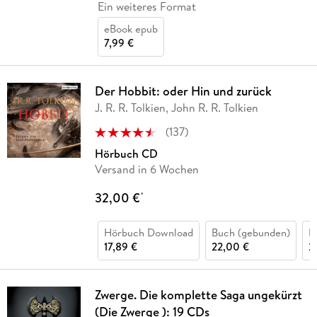
Ein weiteres Format
eBook epub
7,99 €
Der Hobbit: oder Hin und zurück
J. R. R. Tolkien, John R. R. Tolkien
(
137
)
Hörbuch CD
Versand in 6 Wochen
32,00 €
*
Hörbuch Download
Buch (gebunden)
H
17,89 €
22,00 €
2
Zwerge. Die komplette Saga ungekürzt
(Die Zwerge ): 19 CDs