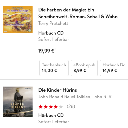
Die Farben der Magie: Ein
Scheibenwelt-Roman. Schall & Wahn
Terry Pratchett
Hörbuch CD
Sofort lieferbar
19,99 €
*
Taschenbuch
eBook epub
Hörbuch Dow
14,00 €
8,99 €
14,99 €
Die Kinder Húrins
John Ronald Reuel Tolkien, John R. R.
Tolkien,
…
(
26
)
Hörbuch CD
Sofort lieferbar