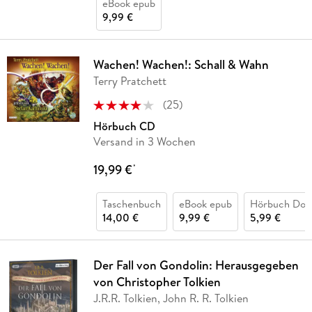
eBook epub
9,99 €
Wachen! Wachen!: Schall & Wahn
Terry Pratchett
(
25
)
Hörbuch CD
Versand in 3 Wochen
19,99 €
*
Taschenbuch
eBook epub
Hörbuch Dow
14,00 €
9,99 €
5,99 €
Der Fall von Gondolin: Herausgegeben
von Christopher Tolkien
J.R.R. Tolkien, John R. R. Tolkien