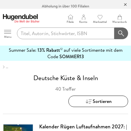
Abholung in über 100 Filialen
Filiale
Konto
Merkzettel
Warenkorb
Hugendubel
Menu
Summer Sale:
13% Rabatt
auf viele Sortimente mit dem
12
mehr
Code
SOMMER13
erfahren
…
Deutsche Küste & Inseln
40 Treffer
Sortieren
Kalender Rügen Luftaufnahmen 2027: |