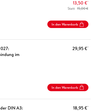
13,50 €
*
Statt
15,00 €
In den Warenkorb
2027:
29,95 €
*
lbindung im
In den Warenkorb
nder DIN A3:
18,95 €
*