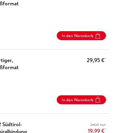
oßformat
In den Warenkorb
tiger,
29,95 €
*
oßformat
In den Warenkorb
 Südtirol-
Jetzt nur
19,99 €
piralbindung
*