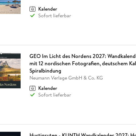
Fremdsprachige Bücher
n Lernhilfen
 Jugendbücher
eiber
Hörbuch Downloads im Bundle
cher
 Vergleich
 Puzzlezubehör
Lernen
New Adult
STABILO
Kalender
Taschenbücher
hilfen
hriller
Sofort lieferbar
 Backen
er
lender
Ratgeber
op
hriller
Romance
Sachbücher
precher:innen
Science Fiction
Fremdsprachige Bücher
GEO Im Licht des Nordens 2027: Wandkalen
mit 12 nordischen Fotografien, deutschem Ka
Spiralbindung
Neumann Verlage GmbH & Co. KG
Kalender
Sofort lieferbar
Hurtigruten - KUNTH Wandkalender 2027: Ho