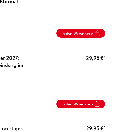
oßformat
In den Warenkorb
er 2027:
29,95 €
*
lbindung im
In den Warenkorb
wertiger,
29,95 €
*