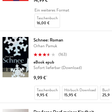
14,99 €
Ein weiteres Format
Taschenbuch
16,00 €
Schnee: Roman
Orhan Pamuk
(
163
)
eBook epub
Sofort lieferbar (Download)
9,99 €
*
Taschenbuch
Hörbuch Download
Buch 
9,95 €
15,95 €
25,90
Das ferne Dorf meiner Kindheit