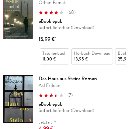
Orhan Pamuk
(
68
)
eBook epub
Sofort lieferbar (Download)
15,99 €
*
Taschenbuch
Hörbuch Download
Buch 
11,00 €
13,95 €
25,90
Das Haus aus Stein: Roman
Asl Erdoan
(
7
)
eBook epub
Sofort lieferbar (Download)
6
Jetzt nur
4,99 €
*