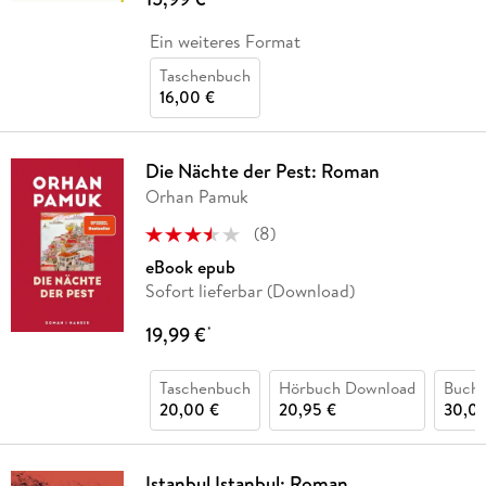
Ein weiteres Format
Taschenbuch
16,00 €
Die Nächte der Pest: Roman
Orhan Pamuk
(
8
)
eBook epub
Sofort lieferbar (Download)
19,99 €
*
Taschenbuch
Hörbuch Download
Buch 
20,00 €
20,95 €
30,00
Istanbul Istanbul: Roman