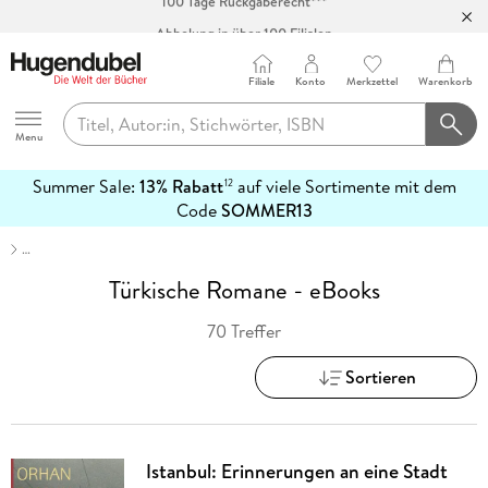
Abholung in über 100 Filialen
Filiale
Konto
Merkzettel
Warenkorb
Hugendubel
Menu
Summer Sale:
13% Rabatt
auf viele Sortimente mit dem
12
mehr
Code
SOMMER13
erfahren
…
Türkische Romane - eBooks
70 Treffer
Sortieren
Istanbul: Erinnerungen an eine Stadt