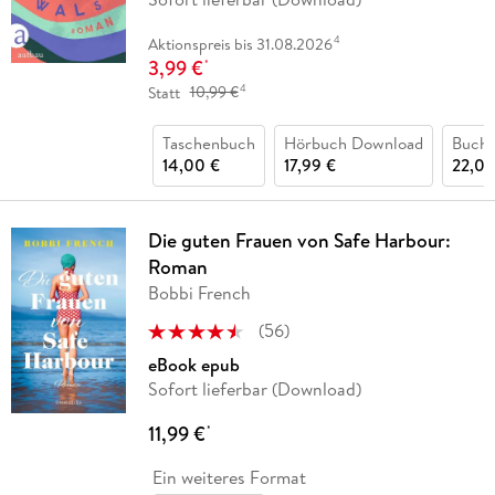
4
Aktionspreis bis 31.08.2026
3,99 €
*
4
Statt
10,99 €
Taschenbuch
Hörbuch Download
Buch 
14,00 €
17,99 €
22,00
Die guten Frauen von Safe Harbour:
Roman
Bobbi French
(
56
)
eBook epub
Sofort lieferbar (Download)
11,99 €
*
Ein weiteres Format