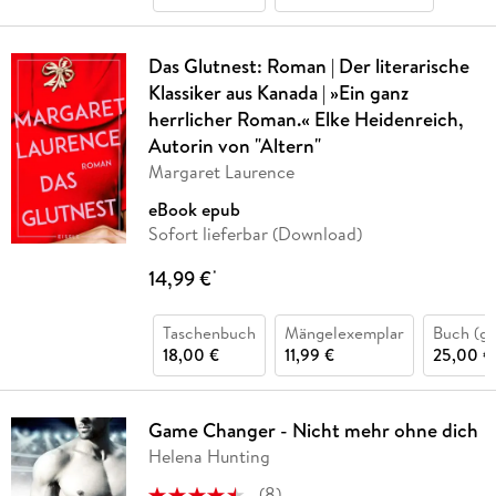
Das Glutnest: Roman | Der literarische
Klassiker aus Kanada | »Ein ganz
herrlicher Roman.« Elke Heidenreich,
Autorin von "Altern"
Margaret Laurence
eBook epub
Sofort lieferbar (Download)
14,99 €
*
Taschenbuch
Mängelexemplar
Buch (g
18,00 €
11,99 €
25,00 €
Game Changer - Nicht mehr ohne dich
Helena Hunting
(
8
)