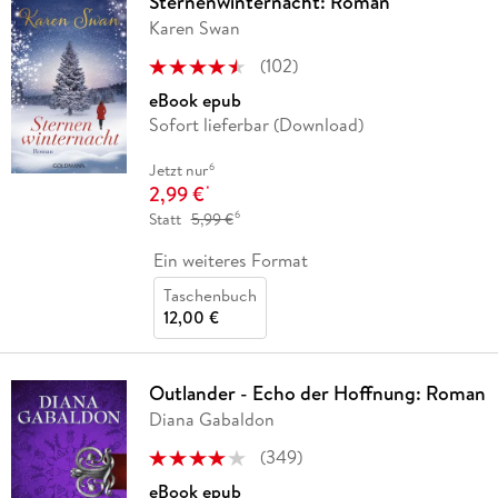
Sternenwinternacht: Roman
Karen Swan
(
102
)
eBook epub
Sofort lieferbar (Download)
6
Jetzt nur
2,99 €
*
6
Statt
5,99 €
Ein weiteres Format
Taschenbuch
12,00 €
Outlander - Echo der Hoffnung: Roman
Diana Gabaldon
(
349
)
eBook epub