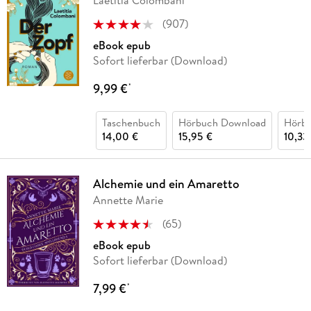
Laetitia Colombani
(
907
)
eBook epub
Sofort lieferbar (Download)
9,99 €
*
Taschenbuch
Hörbuch Download
Hörb
14,00 €
15,95 €
10,33
Alchemie und ein Amaretto
Annette Marie
(
65
)
eBook epub
Sofort lieferbar (Download)
7,99 €
*