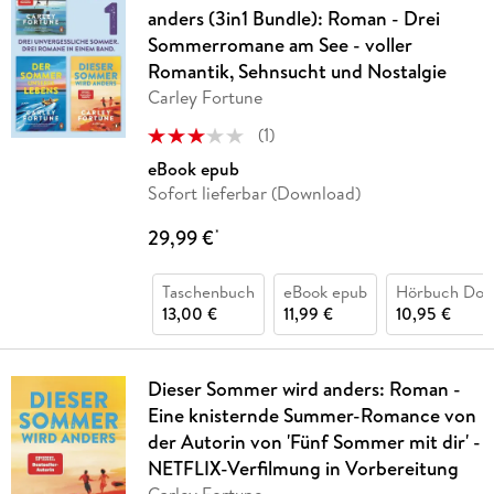
anders (3in1 Bundle): Roman - Drei
Sommerromane am See - voller
Romantik, Sehnsucht und Nostalgie
Carley Fortune
(
1
)
eBook epub
Sofort lieferbar (Download)
29,99 €
*
Taschenbuch
eBook epub
Hörbuch Dow
13,00 €
11,99 €
10,95 €
Dieser Sommer wird anders: Roman -
Eine knisternde Summer-Romance von
der Autorin von 'Fünf Sommer mit dir' -
NETFLIX-Verfilmung in Vorbereitung