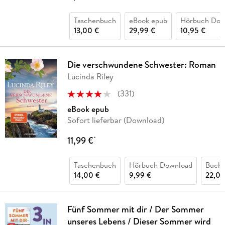
Taschenbuch
eBook epub
Hörbuch Dow
13,00 €
29,99 €
10,95 €
Die verschwundene Schwester: Roman
Lucinda Riley
(
331
)
eBook epub
Sofort lieferbar (Download)
11,99 €
*
Taschenbuch
Hörbuch Download
Buch 
14,00 €
9,99 €
22,00
Fünf Sommer mit dir / Der Sommer
unseres Lebens / Dieser Sommer wird