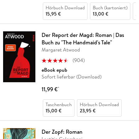
Hörbuch Download
Buch (kartoniert)
H
15,95 €
13,00 €
2
Der Report der Magd: Roman | Das
Buch zu "The Handmaid's Tale"
Margaret Atwood
(
904
)
eBook epub
Sofort lieferbar (Download)
11,99 €
*
Taschenbuch
Hörbuch Download
15,00 €
23,95 €
Der Zopf: Roman