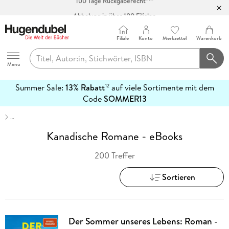
Abholung in über 100 Filialen
Filiale
Konto
Merkzettel
Warenkorb
Hugendubel
Menu
Summer Sale:
13% Rabatt
auf viele Sortimente mit dem
12
mehr
Code
SOMMER13
erfahren
…
Kanadische Romane - eBooks
200 Treffer
Sortieren
Der Sommer unseres Lebens: Roman -