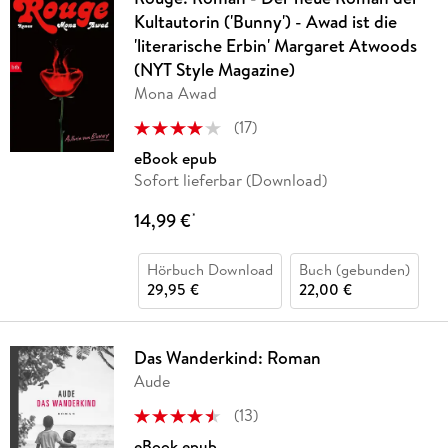
Kultautorin ('Bunny') - Awad ist die
'literarische Erbin' Margaret Atwoods
(NYT Style Magazine)
Mona Awad
(
17
)
eBook epub
Sofort lieferbar (Download)
14,99 €
*
Hörbuch Download
Buch (gebunden)
29,95 €
22,00 €
Das Wanderkind: Roman
Aude
(
13
)
eBook epub