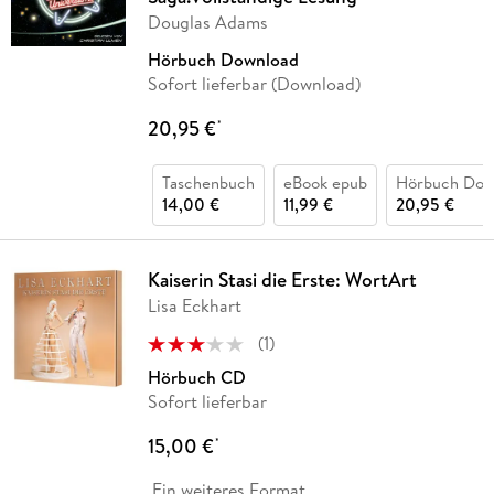
Douglas Adams
Hörbuch Download
Sofort lieferbar (Download)
20,95 €
*
Taschenbuch
eBook epub
Hörbuch Dow
14,00 €
11,99 €
20,95 €
Kaiserin Stasi die Erste: WortArt
Lisa Eckhart
(
1
)
Hörbuch CD
Sofort lieferbar
15,00 €
*
Ein weiteres Format