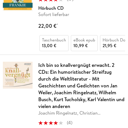
Hörbuch CD
Sofort lieferbar
22,00 €
*
Taschenbuch
eBook epub
Hörbuch Dow
13,00 €
10,99 €
21,95 €
Ich bin so knallvergnügt erwacht. 2
CDs: Ein humoristischer Streifzug
durch die Weltliteratur - Mit
Geschichten und Gedichten von Jan
Weiler, Joachim Ringelnatz, Wilhelm
Busch, Kurt Tucholsky, Karl Valentin und
vielen anderen
Joachim Ringelnatz, Christian
Morgenstern,
…
(
4
)