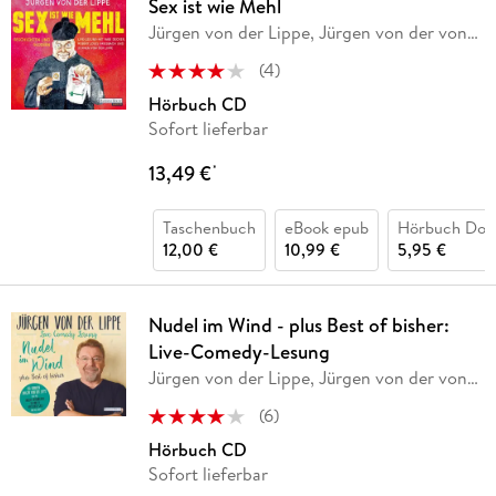
Sex ist wie Mehl
Jürgen von der Lippe, Jürgen von der von
der Lippe
(
4
)
Hörbuch CD
Sofort lieferbar
13,49 €
*
Taschenbuch
eBook epub
Hörbuch Dow
12,00 €
10,99 €
5,95 €
Nudel im Wind - plus Best of bisher:
Live-Comedy-Lesung
Jürgen von der Lippe, Jürgen von der von
der Lippe
(
6
)
Hörbuch CD
Sofort lieferbar