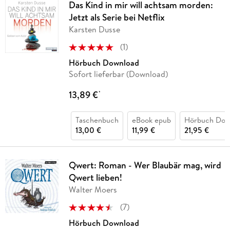
Das Kind in mir will achtsam morden:
Jetzt als Serie bei Netflix
Karsten Dusse
(
1
)
Hörbuch Download
Sofort lieferbar (Download)
13,89 €
*
Taschenbuch
eBook epub
Hörbuch Dow
13,00 €
11,99 €
21,95 €
Qwert: Roman - Wer Blaubär mag, wird
Qwert lieben!
Walter Moers
(
7
)
Hörbuch Download