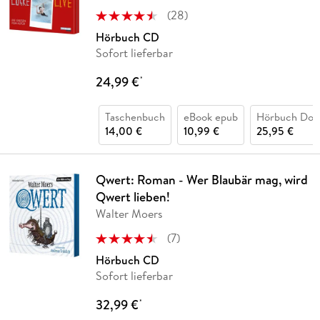
(
28
)
Hörbuch CD
Sofort lieferbar
24,99 €
*
Taschenbuch
eBook epub
Hörbuch Dow
14,00 €
10,99 €
25,95 €
Qwert: Roman - Wer Blaubär mag, wird
Qwert lieben!
Walter Moers
(
7
)
Hörbuch CD
Sofort lieferbar
32,99 €
*