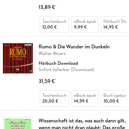
13,89 €
*
Taschenbuch
eBook epub
Hörbuch Dow
12,00 €
9,99 €
14,95 €
Rumo & Die Wunder im Dunkeln
Walter Moers
Hörbuch Download
Sofort lieferbar (Download)
31,59 €
*
Taschenbuch
eBook epub
Buch (gebund
20,00 €
14,99 €
35,00 €
Wissenschaft ist das, was auch dann gilt,
wenn man nicht dran glaubt: Das große