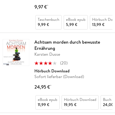
9,97 €
*
Taschenbuch
eBook epub
Hörbuch Dow
9,99 €
5,99 €
13,99 €
Achtsam morden durch bewusste
Ernährung
Karsten Dusse
(
20
)
Hörbuch Download
Sofort lieferbar (Download)
24,95 €
*
eBook epub
Hörbuch Download
Buch (
11,99 €
19,95 €
24,00 