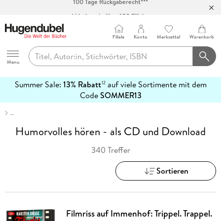
Abholung in über 100 Filialen
Filiale
Konto
Merkzettel
Warenkorb
Hugendubel
Menu
Summer Sale:
13% Rabatt
auf viele Sortimente mit dem
12
mehr
Code
SOMMER13
erfahren
…
Humorvolles hören - als CD und Download
340 Treffer
Sortieren
Filmriss auf Immenhof: Trippel. Trappel.