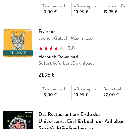
Taschenbuch
eBook epub
Hörbuch Dow
13,00 €
10,99 €
19,95 €
Frankie
Jochen Gutsch, Maxim Leo
(
18
)
Hörbuch Download
Sofort lieferbar (Download)
21,95 €
*
Taschenbuch
eBook epub
Buch (gebund
13,00 €
10,99 €
22,00 €
Das Restaurant am Ende des
Universums: Ein Hörbuch der Anhalter-
Saga.Vollständige Lesung