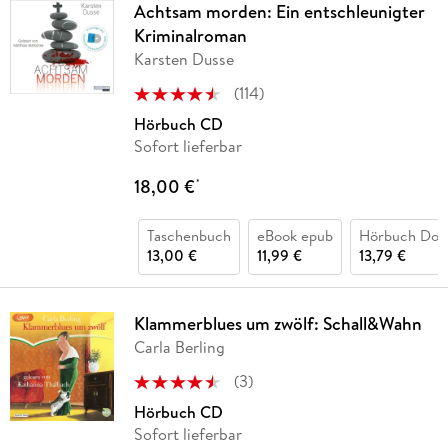
Achtsam morden: Ein entschleunigter
Kriminalroman
Karsten Dusse
(
114
)
Hörbuch CD
Sofort lieferbar
18,00 €
*
Taschenbuch
eBook epub
Hörbuch Dow
13,00 €
11,99 €
13,79 €
Klammerblues um zwölf: Schall&Wahn
Carla Berling
(
3
)
Hörbuch CD
Sofort lieferbar