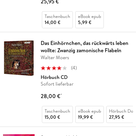
25,95 €
*
Taschenbuch
eBook epub
14,00 €
5,99 €
Das Einhörnchen, das rückwärts leben
wollte: Zwanzig zamonische Flabeln
Walter Moers
(
4
)
Hörbuch CD
Sofort lieferbar
28,00 €
*
Taschenbuch
eBook epub
Hörbuch Dow
15,00 €
19,99 €
27,95 €