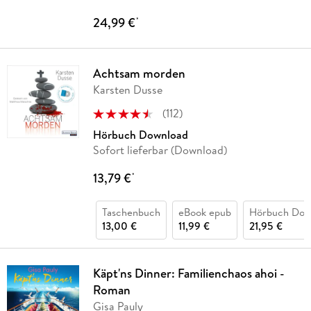
24,99 €
*
Achtsam morden
Karsten Dusse
(
112
)
Hörbuch Download
Sofort lieferbar (Download)
13,79 €
*
Taschenbuch
eBook epub
Hörbuch Dow
13,00 €
11,99 €
21,95 €
Käpt'ns Dinner: Familienchaos ahoi -
Roman
Gisa Pauly