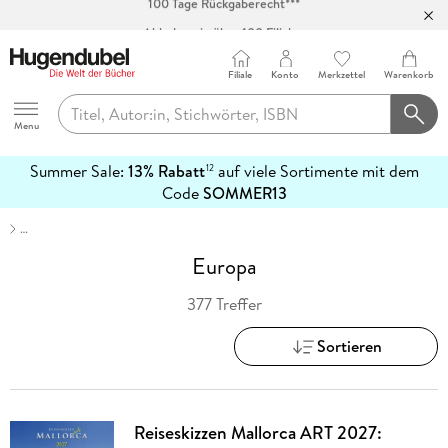
Abholung in über 100 Filialen
Filiale
Konto
Merkzettel
Warenkorb
Hugendubel
Menu
Summer Sale:
13% Rabatt
auf viele Sortimente mit dem
12
mehr
Code
SOMMER13
erfahren
…
Europa
377 Treffer
Sortieren
Reiseskizzen Mallorca ART 2027: