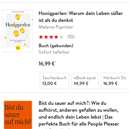
Honigperlen: Warum dein Leben süßer
ist als du denkst
Melanie Pignitter
(
10
)
Buch (gebunden)
Sofort lieferbar
16,99 €
*
Taschenbuch
eBook epub
Hörbuch Dow
13,00 €
14,99 €
16,99 €
Bist du sauer auf mich?: Wie du
aufhörst, anderen gefallen zu wollen,
und endlich dein Leben lebst | Das
perfekte Buch für alle People Pleaser