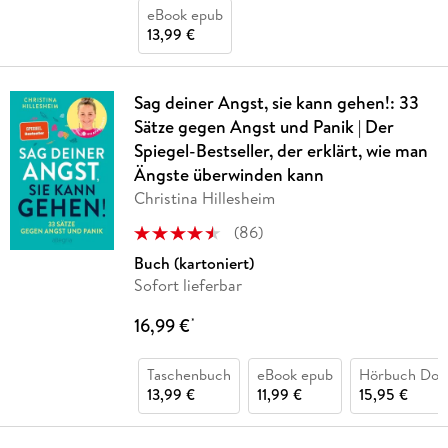
eBook epub
13,99 €
Sag deiner Angst, sie kann gehen!: 33
Sätze gegen Angst und Panik | Der
Spiegel-Bestseller, der erklärt, wie man
Ängste überwinden kann
Christina Hillesheim
(
86
)
Buch (kartoniert)
Sofort lieferbar
16,99 €
*
Taschenbuch
eBook epub
Hörbuch Dow
13,99 €
11,99 €
15,95 €