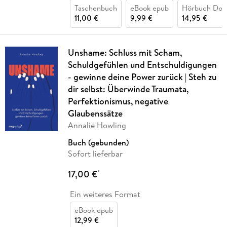
Taschenbuch
eBook epub
Hörbuch Dow
11,00 €
9,99 €
14,95 €
Unshame: Schluss mit Scham,
Schuldgefühlen und Entschuldigungen
- gewinne deine Power zurück | Steh zu
dir selbst: Überwinde Traumata,
Perfektionismus, negative
Glaubenssätze
Annalie Howling
Buch (gebunden)
Sofort lieferbar
17,00 €
*
Ein weiteres Format
eBook epub
12,99 €