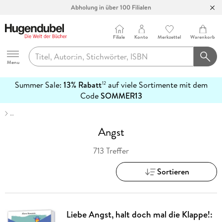
Abholung in über 100 Filialen
Filiale
Konto
Merkzettel
Warenkorb
Hugendubel
Menu
Summer Sale:
13% Rabatt
auf viele Sortimente mit dem
12
mehr
Code
SOMMER13
erfahren
…
Angst
713 Treffer
Sortieren
Liebe Angst, halt doch mal die Klappe!: