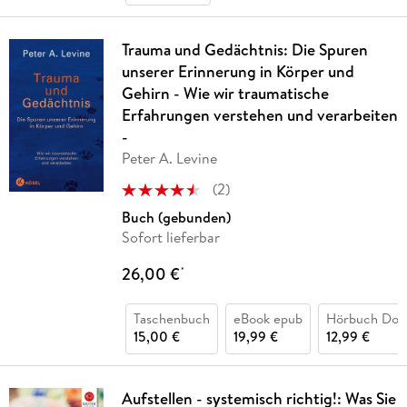
Trauma und Gedächtnis: Die Spuren
unserer Erinnerung in Körper und
Gehirn - Wie wir traumatische
Erfahrungen verstehen und verarbeiten
-
Peter A. Levine
(
2
)
Buch (gebunden)
Sofort lieferbar
26,00 €
*
Taschenbuch
eBook epub
Hörbuch Dow
15,00 €
19,99 €
12,99 €
Aufstellen - systemisch richtig!: Was Sie