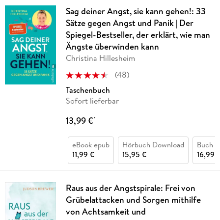
Sag deiner Angst, sie kann gehen!: 33
Sätze gegen Angst und Panik | Der
Spiegel-Bestseller, der erklärt, wie man
Ängste überwinden kann
Christina Hillesheim
(
48
)
Taschenbuch
Sofort lieferbar
13,99 €
*
eBook epub
Hörbuch Download
Buch (k
11,99 €
15,95 €
16,99 
Raus aus der Angstspirale: Frei von
Grübelattacken und Sorgen mithilfe
von Achtsamkeit und