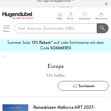
Abholung in über 100 Filialen
Filiale
Konto
Merkzettel
Warenkorb
Hugendubel
Menu
Summer Sale:
13% Rabatt
auf viele Sortimente mit dem
12
mehr
Code
SOMMER13
erfahren
…
Europa
376 Treffer
Sortieren
Reiseskizzen Mallorca ART 2027: