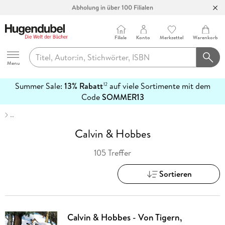
Abholung in über 100 Filialen
Filiale
Konto
Merkzettel
Warenkorb
Hugendubel
Menu
Summer Sale:
13% Rabatt
auf viele Sortimente mit dem
12
mehr
Code
SOMMER13
erfahren
…
Calvin & Hobbes
105 Treffer
Sortieren
Calvin & Hobbes - Von Tigern,