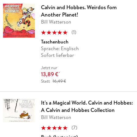
Calvin and Hobbes. Weirdos fom
Another Planet!
Bill Watterson
(
1
)
Taschenbuch
Sprache: Englisch
Sofort lieferbar
Jetzt nur
13,89 €
*
Statt
16,49 €
It's a Magical World. Calvin and Hobbes:
A Calvin and Hobbes Collection
Bill Watterson
(
7
)
Buch (kartoniert)