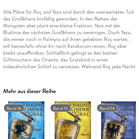
Alle Pläne für Roç und Yeza sind durch den unerwarteten Tod
des Großkhans hinfällig geworden. In den Reihen der
Mongolen aber plant eine kleine Fraktion, Yeza mit der
Blutlinie des nächsten Großkhans zu vereinigen. Doch Yeza,
die immer noch in Palmyra auf ihren geliebten Roç wartet,
will keinesfalls ohne ihn nach Karakorum reisen, Roç aber
bleibt unauffindbar. Schließlich gelingt es den besten
Giftmischern des Orients, das Gralskind in einen
todesähnlichen Schlaf zu versetzen. Während Roç jede Nacht
untröstlich und zunehmend erbittert nach Yeza sucht, bricht
die Karawane mit dem schlafenden Königskind, der
Prinzessin des Grals , auf. Ihr Ziel: der verwaiste Thron des
Mehr aus dieser Reihe
Großkhans
Ein spannender historischer Roman von Peter Berling, der
Band 16
Band 15
Band 14
gleichzeitig das große Epos Die Kinder des Gral aus der Zeit
der Kreuzzüge als großes Finale abschließt.