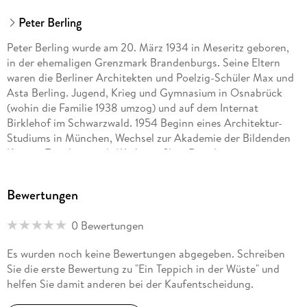
Peter Berling
Peter Berling wurde am 20. März 1934 in Meseritz geboren,
in der ehemaligen Grenzmark Brandenburgs. Seine Eltern
waren die Berliner Architekten und Poelzig-Schüler Max und
Asta Berling. Jugend, Krieg und Gymnasium in Osnabrück
(wohin die Familie 1938 umzog) und auf dem Internat
Birklehof im Schwarzwald. 1954 Beginn eines Architektur-
Studiums in München, Wechsel zur Akademie der Bildenden
Künste, Tätigkeiten als Werbegrafiker, Reiseleiter,
Konzertveranstalter, Musikverleger.
Bewertungen
Angestoßen durch Alexander Kluge 1959 Einstieg in die
Produktion von Filmen, beginnend mit Klaus Lemke, Werner
0 Bewertungen
Schroeter und schließlich Rainer Werner Fassbinder. In Folge
zunehmender Co-Produktionen mit Italien übersiedelte
Es wurden noch keine Bewertungen abgegeben. Schreiben
Berling 1969 nach Rom. Gleichzeitig verstärktes Mitwirken
Sie die erste Bewertung zu "Ein Teppich in der Wüste" und
als Charakterdarsteller in weit über 100 Filmen u. a. bei
helfen Sie damit anderen bei der Kaufentscheidung.
Werner Herzog, Jean-Jacques Annaud, Martin Scorsese,
Volker Schlöndorff und R. W. Fassbinder. Sehr spät, erst