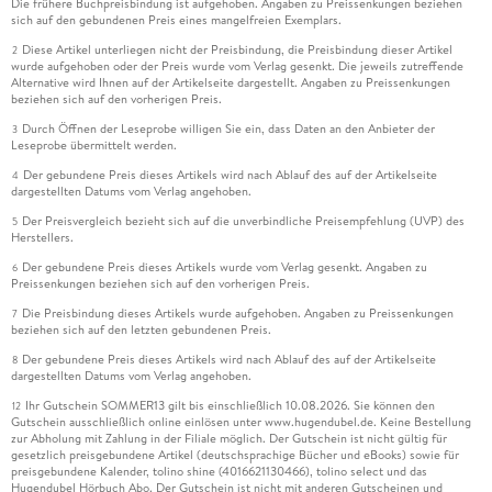
Die frühere Buchpreisbindung ist aufgehoben. Angaben zu Preissenkungen beziehen
sich auf den gebundenen Preis eines mangelfreien Exemplars.
Diese Artikel unterliegen nicht der Preisbindung, die Preisbindung dieser Artikel
2
wurde aufgehoben oder der Preis wurde vom Verlag gesenkt. Die jeweils zutreffende
Alternative wird Ihnen auf der Artikelseite dargestellt. Angaben zu Preissenkungen
beziehen sich auf den vorherigen Preis.
Durch Öffnen der Leseprobe willigen Sie ein, dass Daten an den Anbieter der
3
Leseprobe übermittelt werden.
Der gebundene Preis dieses Artikels wird nach Ablauf des auf der Artikelseite
4
dargestellten Datums vom Verlag angehoben.
Der Preisvergleich bezieht sich auf die unverbindliche Preisempfehlung (UVP) des
5
Herstellers.
Der gebundene Preis dieses Artikels wurde vom Verlag gesenkt. Angaben zu
6
Preissenkungen beziehen sich auf den vorherigen Preis.
Die Preisbindung dieses Artikels wurde aufgehoben. Angaben zu Preissenkungen
7
beziehen sich auf den letzten gebundenen Preis.
Der gebundene Preis dieses Artikels wird nach Ablauf des auf der Artikelseite
8
dargestellten Datums vom Verlag angehoben.
Ihr Gutschein SOMMER13 gilt bis einschließlich 10.08.2026. Sie können den
12
Gutschein ausschließlich online einlösen unter www.hugendubel.de. Keine Bestellung
zur Abholung mit Zahlung in der Filiale möglich. Der Gutschein ist nicht gültig für
gesetzlich preisgebundene Artikel (deutschsprachige Bücher und eBooks) sowie für
preisgebundene Kalender, tolino shine (4016621130466), tolino select und das
Hugendubel Hörbuch Abo. Der Gutschein ist nicht mit anderen Gutscheinen und