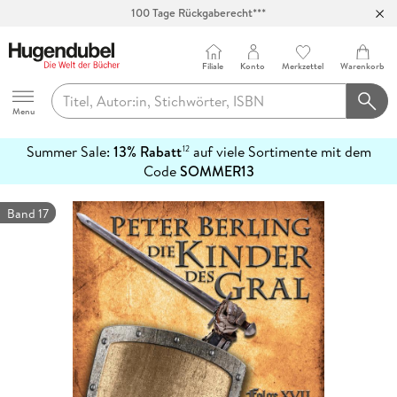
100 Tage Rückgaberecht***
Abholung in über 100 Filialen
Filiale
Konto
Merkzettel
Warenkorb
Hugendubel
Menu
Summer Sale:
13% Rabatt
auf viele Sortimente mit dem
12
mehr
Code
SOMMER13
erfahren
Band 17