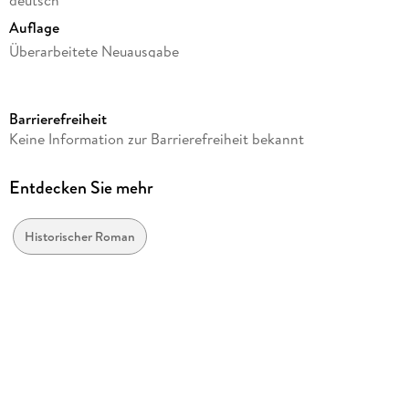
deutsch
Auflage
Überarbeitete Neuausgabe
Dateigröße
10,23 MB
Barrierefreiheit
Reihe
Keine Information zur Barrierefreiheit bekannt
Die Kinder des Gral, 17
Autor/Autorin
Entdecken Sie mehr
Peter Berling
Verlag/Hersteller
Historischer Roman
hockebooks
Kopierschutz
mit Wasserzeichen versehen
Produktart
EBOOK
Dateiformat