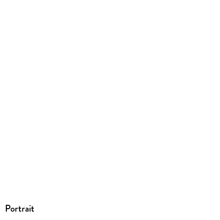
EPUB
ISBN
9783943824179
Portrait