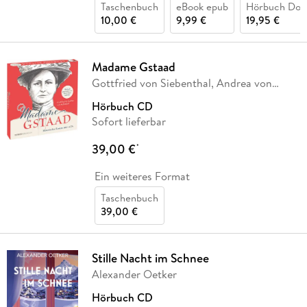
Taschenbuch
eBook epub
Hörbuch Dow
10,00 €
9,99 €
19,95 €
Madame Gstaad
Gottfried von Siebenthal, Andrea von
Siebenthal
Hörbuch CD
Sofort lieferbar
39,00 €
*
Ein weiteres Format
Taschenbuch
39,00 €
Stille Nacht im Schnee
Alexander Oetker
Hörbuch CD