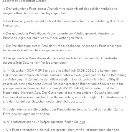
Leseprobe übermittelt werden.
Der gebundene Preis dieses Artikels wird nach Ablauf des auf der Artikelseite
4
dargestellten Datums vom Verlag angehoben.
Der Preisvergleich bezieht sich auf die unverbindliche Preisempfehlung (UVP) des
5
Herstellers.
Der gebundene Preis dieses Artikels wurde vom Verlag gesenkt. Angaben zu
6
Preissenkungen beziehen sich auf den vorherigen Preis.
Die Preisbindung dieses Artikels wurde aufgehoben. Angaben zu Preissenkungen
7
beziehen sich auf den letzten gebundenen Preis.
Der gebundene Preis dieses Artikels wird nach Ablauf des auf der Artikelseite
8
dargestellten Datums vom Verlag angehoben.
Ihr Gutschein SOMMER13 gilt bis einschließlich 10.08.2026. Sie können den
12
Gutschein ausschließlich online einlösen unter www.hugendubel.de. Keine Bestellung
zur Abholung mit Zahlung in der Filiale möglich. Der Gutschein ist nicht gültig für
gesetzlich preisgebundene Artikel (deutschsprachige Bücher und eBooks) sowie für
preisgebundene Kalender, tolino shine (4016621130466), tolino select und das
Hugendubel Hörbuch Abo. Der Gutschein ist nicht mit anderen Gutscheinen und
Geschenkkarten kombinierbar. Eine Barauszahlung ist nicht möglich. Ein Weiterverkauf
und der Handel des Gutscheincodes sind nicht gestattet.
Leider können wir die Echtheit der Kundenbewertung aufgrund der großen Zahl an
15
Einzelbewertungen nicht prüfen.
Alle Informationen zur Tiefpreisgarantie finden Sie
hier
16
Alle Preise verstehen sich inkl. der gesetzlichen MwSt. Informationen über den
*