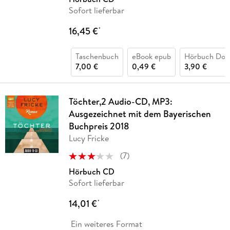
Sofort lieferbar
16,45 €
*
Taschenbuch
eBook epub
Hörbuch Dow
7,00 €
0,49 €
3,90 €
Töchter,2 Audio-CD, MP3:
Ausgezeichnet mit dem Bayerischen
Buchpreis 2018
Lucy Fricke
(
7
)
Hörbuch CD
Sofort lieferbar
14,01 €
*
Ein weiteres Format