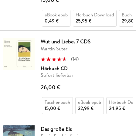
eBook epub
Hörbuch Download
Buch (
0,49 €
25,95 €
29,80 
Wut und Liebe. 7 CDS
Martin Suter
(
14
)
Hörbuch CD
Sofort lieferbar
26,00 €
*
Taschenbuch
eBook epub
Hörbuch Dow
15,00 €
22,99 €
24,95 €
Das große Eis