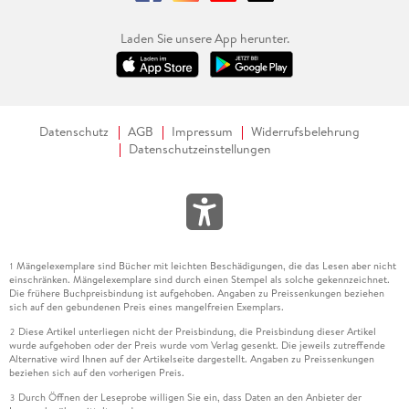
Laden Sie unsere App herunter.
Datenschutz
AGB
Impressum
Widerrufsbelehrung
Datenschutzeinstellungen
Mängelexemplare sind Bücher mit leichten Beschädigungen, die das Lesen aber nicht
1
einschränken. Mängelexemplare sind durch einen Stempel als solche gekennzeichnet.
Die frühere Buchpreisbindung ist aufgehoben. Angaben zu Preissenkungen beziehen
sich auf den gebundenen Preis eines mangelfreien Exemplars.
Diese Artikel unterliegen nicht der Preisbindung, die Preisbindung dieser Artikel
2
wurde aufgehoben oder der Preis wurde vom Verlag gesenkt. Die jeweils zutreffende
Alternative wird Ihnen auf der Artikelseite dargestellt. Angaben zu Preissenkungen
beziehen sich auf den vorherigen Preis.
Durch Öffnen der Leseprobe willigen Sie ein, dass Daten an den Anbieter der
3