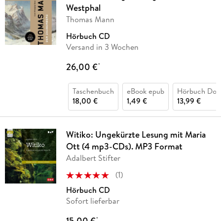
Westphal
Thomas Mann
Hörbuch CD
Versand in 3 Wochen
26,00 €
*
Taschenbuch
eBook epub
Hörbuch Dow
18,00 €
1,49 €
13,99 €
Witiko: Ungekürzte Lesung mit Maria
Ott (4 mp3-CDs). MP3 Format
Adalbert Stifter
(
1
)
Hörbuch CD
Sofort lieferbar
15,00 €
*