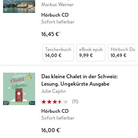
Markus Werner
Hörbuch CD
Sofort lieferbar
16,45 €
*
Taschenbuch
eBook epub
Hörbuch Dow
14,00 €
9,99 €
10,49 €
Das kleine Chalet in der Schweiz:
Lesung. Ungekürzte Ausgabe
Julie Caplin
(
11
)
Hörbuch CD
Sofort lieferbar
16,00 €
*