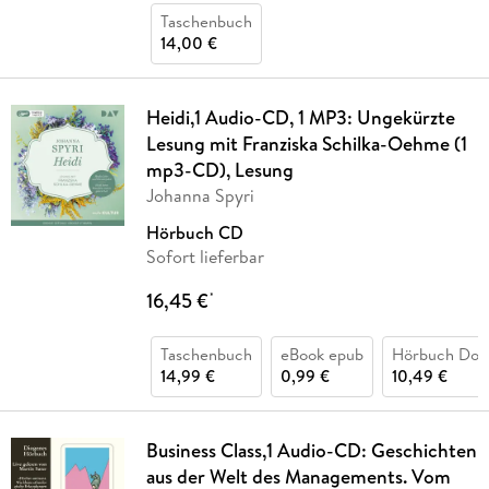
Taschenbuch
14,00 €
Heidi,1 Audio-CD, 1 MP3: Ungekürzte
Lesung mit Franziska Schilka-Oehme (1
mp3-CD), Lesung
Johanna Spyri
Hörbuch CD
Sofort lieferbar
16,45 €
*
Taschenbuch
eBook epub
Hörbuch Dow
14,99 €
0,99 €
10,49 €
Business Class,1 Audio-CD: Geschichten
aus der Welt des Managements. Vom