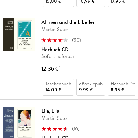
15,00 €
10,99 €
17,95 €
Allmen und die Libellen
Martin Suter
(
30
)
Hörbuch CD
Sofort lieferbar
12,36 €
*
Taschenbuch
eBook epub
Hörbuch Dow
14,00 €
9,99 €
8,95 €
Lila, Lila
Martin Suter
(
16
)