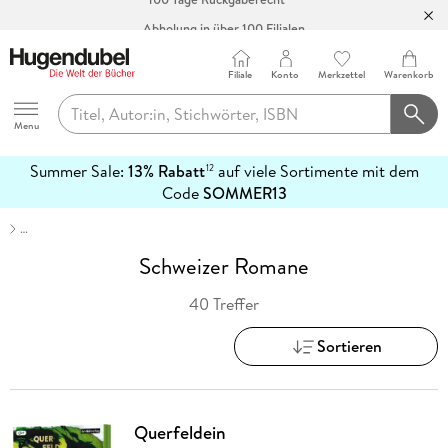
Abholung in über 100 Filialen
Filiale
Konto
Merkzettel
Warenkorb
Hugendubel
Menu
Summer Sale:
13% Rabatt
auf viele Sortimente mit dem
12
mehr
Code
SOMMER13
erfahren
…
Schweizer Romane
40 Treffer
Sortieren
Querfeldein