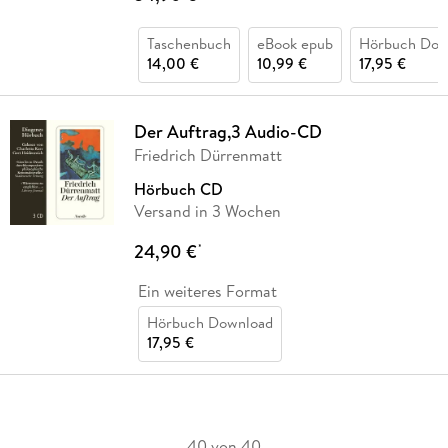
Taschenbuch
eBook epub
Hörbuch Dow
14,00 €
10,99 €
17,95 €
Der Auftrag,3 Audio-CD
Friedrich Dürrenmatt
Hörbuch CD
Versand in 3 Wochen
24,90 €
*
Ein weiteres Format
Hörbuch Download
17,95 €
40 von 40