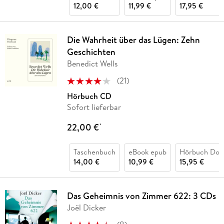
12,00 €
11,99 €
17,95 €
Die Wahrheit über das Lügen: Zehn
Geschichten
Benedict Wells
(
21
)
Hörbuch CD
Sofort lieferbar
22,00 €
*
Taschenbuch
eBook epub
Hörbuch Dow
14,00 €
10,99 €
15,95 €
Das Geheimnis von Zimmer 622: 3 CDs
Joël Dicker