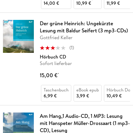
14,00 €
10,99 €
11,99 €
Der grüne Heinrich: Ungekürzte
Lesung mit Baldur Seifert (3 mp3-CDs)
Gottfried Keller
(
1
)
Hörbuch CD
Sofort lieferbar
15,00 €
*
Taschenbuch
eBook epub
Hörbuch Dow
6,99 €
3,99 €
10,49 €
Am Hang,1 Audio-CD, 1 MP3: Lesung
mit Hanspeter Müller-Drossaart (1 mp3-
CD), Lesung