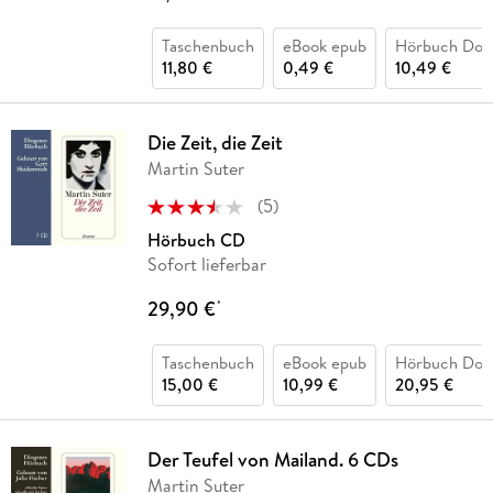
Taschenbuch
eBook epub
Hörbuch Dow
11,80 €
0,49 €
10,49 €
Die Zeit, die Zeit
Martin Suter
(
5
)
Hörbuch CD
Sofort lieferbar
29,90 €
*
Taschenbuch
eBook epub
Hörbuch Dow
15,00 €
10,99 €
20,95 €
Der Teufel von Mailand. 6 CDs
Martin Suter