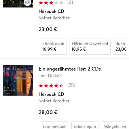
(
2
)
Hörbuch CD
Sofort lieferbar
23,00 €
*
eBook epub
Hörbuch Download
Buch (
16,99 €
18,95 €
23,00 
Ein ungezähmtes Tier: 2 CDs
Joël Dicker
(
75
)
Hörbuch CD
Sofort lieferbar
28,00 €
*
Taschenbuch
eBook epub
Mängelexemp