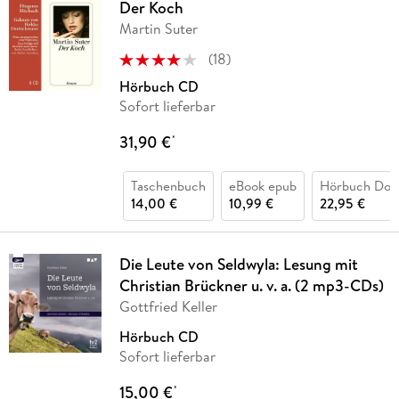
Der Koch
Martin Suter
(
18
)
Hörbuch CD
Sofort lieferbar
31,90 €
*
Taschenbuch
eBook epub
Hörbuch Dow
14,00 €
10,99 €
22,95 €
Die Leute von Seldwyla: Lesung mit
Christian Brückner u. v. a. (2 mp3-CDs)
Gottfried Keller
Hörbuch CD
Sofort lieferbar
15,00 €
*