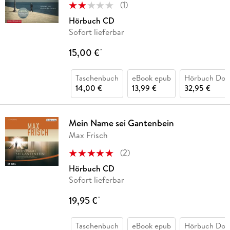
(
1
)
Hörbuch CD
Sofort lieferbar
15,00 €
*
Taschenbuch
eBook epub
Hörbuch Dow
14,00 €
13,99 €
32,95 €
Mein Name sei Gantenbein
Max Frisch
(
2
)
Hörbuch CD
Sofort lieferbar
19,95 €
*
Taschenbuch
eBook epub
Hörbuch Dow