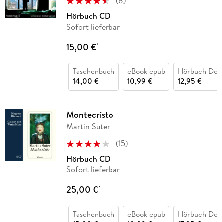
(
8
)
Hörbuch CD
Sofort lieferbar
15,00 €
*
Taschenbuch
eBook epub
Hörbuch Dow
14,00 €
10,99 €
12,95 €
Montecristo
Martin Suter
(
15
)
Hörbuch CD
Sofort lieferbar
25,00 €
*
Taschenbuch
eBook epub
Hörbuch Dow