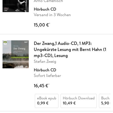
Arno Camenisch
Hörbuch CD
Versand in 3 Wochen
15,00 €
*
Der Zwang,1 Audio-CD, 1 MP3:
Ungekürzte Lesung mit Bernt Hahn (1
mp3-CD), Lesung
Stefan Zweig
Hörbuch CD
Sofort lieferbar
16,45 €
*
eBook epub
Hörbuch Download
Buch (k
0,99 €
10,49 €
5,90 €