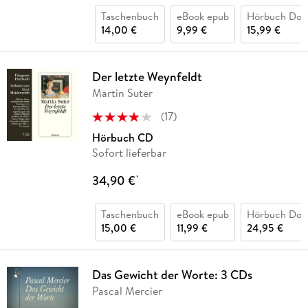
Taschenbuch
eBook epub
Hörbuch Dow
14,00 €
9,99 €
15,99 €
Der letzte Weynfeldt
Martin Suter
(
17
)
Hörbuch CD
Sofort lieferbar
34,90 €
*
Taschenbuch
eBook epub
Hörbuch Dow
15,00 €
11,99 €
24,95 €
Das Gewicht der Worte: 3 CDs
Pascal Mercier