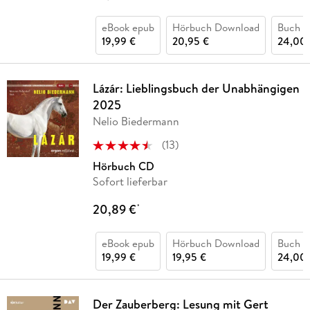
eBook epub
Hörbuch Download
Buch (
19,99 €
20,95 €
24,00 
Lázár: Lieblingsbuch der Unabhängigen
2025
Nelio Biedermann
(
13
)
Hörbuch CD
Sofort lieferbar
20,89 €
*
eBook epub
Hörbuch Download
Buch (
19,99 €
19,95 €
24,00 
Der Zauberberg: Lesung mit Gert