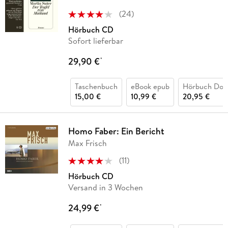
(
24
)
Hörbuch CD
Sofort lieferbar
29,90 €
*
Taschenbuch
eBook epub
Hörbuch Dow
15,00 €
10,99 €
20,95 €
Homo Faber: Ein Bericht
Max Frisch
(
11
)
Hörbuch CD
Versand in 3 Wochen
24,99 €
*