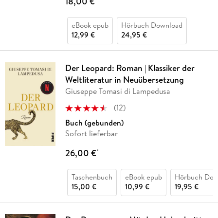
18,00 €
eBook epub
Hörbuch Download
12,99 €
24,95 €
Der Leopard: Roman | Klassiker der
Weltliteratur in Neuübersetzung
Giuseppe Tomasi di Lampedusa
(
12
)
Buch (gebunden)
Sofort lieferbar
26,00 €
*
Taschenbuch
eBook epub
Hörbuch Dow
15,00 €
10,99 €
19,95 €