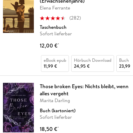
(Erwachsenenjahre)
Elena Ferrante
(
282
)
Taschenbuch
Sofort lieferbar
12,00 €
*
eBook epub
Hörbuch Download
Buch (
11,99 €
24,95 €
23,99 
Those broken Eyes: Nichts bleibt, wenn
alles vergeht
Marita Darling
Buch (kartoniert)
Sofort lieferbar
18,50 €
*