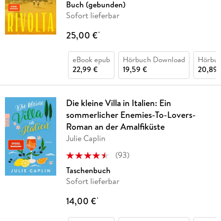
Buch (gebunden)
Sofort lieferbar
25,00 €
*
eBook epub
Hörbuch Download
Hörbu
22,99 €
19,59 €
20,89 
Die kleine Villa in Italien: Ein
sommerlicher Enemies-To-Lovers-
Roman an der Amalfiküste
Julie Caplin
(
93
)
Taschenbuch
Sofort lieferbar
14,00 €
*