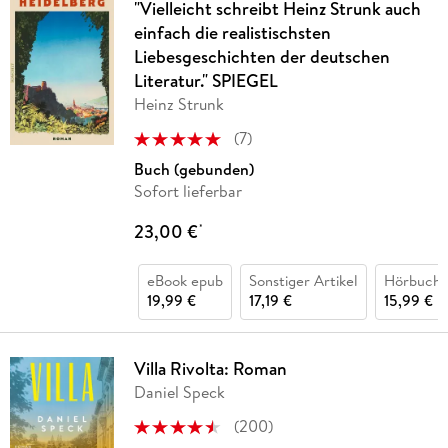
"Vielleicht schreibt Heinz Strunk auch
einfach die realistischsten
Liebesgeschichten der deutschen
Literatur." SPIEGEL
Heinz Strunk
(
7
)
Buch (gebunden)
Sofort lieferbar
23,00 €
*
eBook epub
Sonstiger Artikel
Hörbuch 
19,99 €
17,19 €
15,99 €
Villa Rivolta: Roman
Daniel Speck
(
200
)