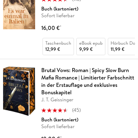
Buch (kartoniert)
Sofort lieferbar
16,00 €
*
Taschenbuch
eBook epub
Hörbuch Dow
12,99 €
9,99 €
11,99 €
Brutal Vows: Roman | Spicy Slow Burn
Mafia Romance | Limitierter Farbschnitt
in der Erstauflage und exklusives
Bonuskapitel
J. T. Geissinger
(
45
)
Buch (kartoniert)
Sofort lieferbar
*