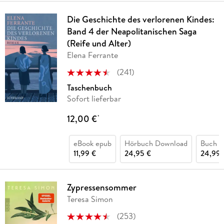
Die Geschichte des verlorenen Kindes:
Band 4 der Neapolitanischen Saga
(Reife und Alter)
Elena Ferrante
(
241
)
Taschenbuch
Sofort lieferbar
12,00 €
*
eBook epub
Hörbuch Download
Buch (
11,99 €
24,95 €
24,99 
Zypressensommer
Teresa Simon
(
253
)