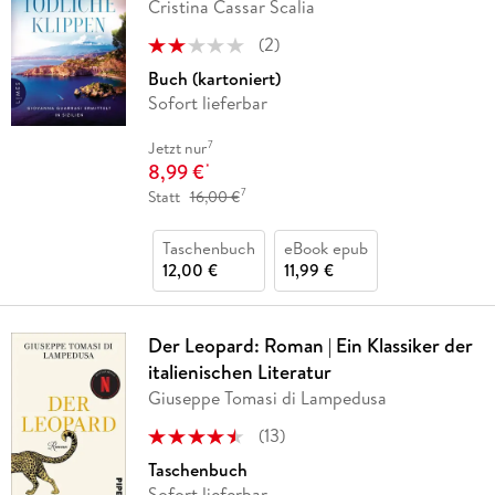
Cristina Cassar Scalia
(
2
)
Buch (kartoniert)
Sofort lieferbar
7
Jetzt nur
8,99 €
*
7
Statt
16,00 €
Taschenbuch
eBook epub
12,00 €
11,99 €
Der Leopard: Roman | Ein Klassiker der
italienischen Literatur
Giuseppe Tomasi di Lampedusa
(
13
)
Taschenbuch
Sofort lieferbar