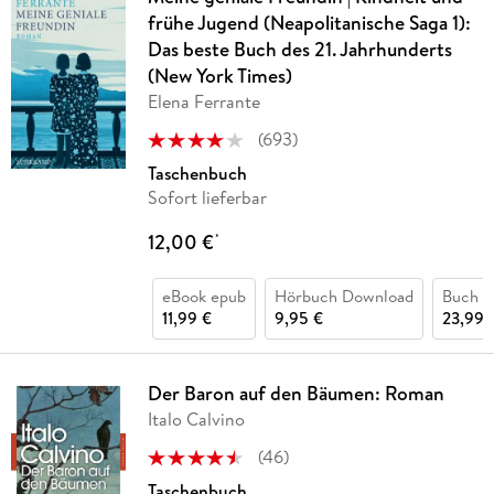
frühe Jugend (Neapolitanische Saga 1):
Das beste Buch des 21. Jahrhunderts
(New York Times)
Elena Ferrante
(
693
)
Taschenbuch
Sofort lieferbar
12,00 €
*
eBook epub
Hörbuch Download
Buch (
11,99 €
9,95 €
23,99 
Der Baron auf den Bäumen: Roman
Italo Calvino
(
46
)
Taschenbuch