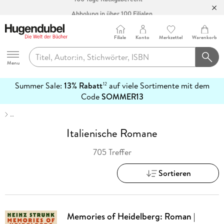
Abholung in über 100 Filialen
Filiale
Konto
Merkzettel
Warenkorb
Hugendubel
Menu
Summer Sale:
13% Rabatt
auf viele Sortimente mit dem
12
mehr
Code
SOMMER13
erfahren
…
Italienische Romane
705 Treffer
Sortieren
Memories of Heidelberg: Roman |