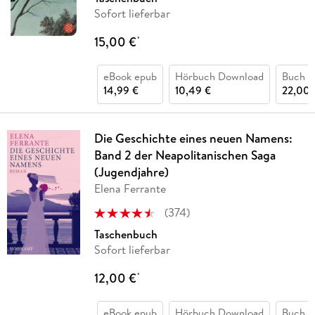
Sofort lieferbar
15,00 €
*
eBook epub
Hörbuch Download
Buch (k
14,99 €
10,49 €
22,00 
Die Geschichte eines neuen Namens:
Band 2 der Neapolitanischen Saga
(Jugendjahre)
Elena Ferrante
(
374
)
Taschenbuch
Sofort lieferbar
12,00 €
*
eBook epub
Hörbuch Download
Buch (