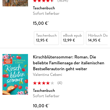
(
1634
)
Taschenbuch
Sofort lieferbar
15,00 €
*
Taschenbuch
eBook epub
Hörbuch Dow
12,95 €
12,99 €
14,95 €
Kirschblütensommer: Roman. Die
beliebte Familiensaga der italienischen
Bestsellerautorin geht weiter
Valentina Cebeni
(
4
)
Taschenbuch
Sofort lieferbar
10,00 €
*