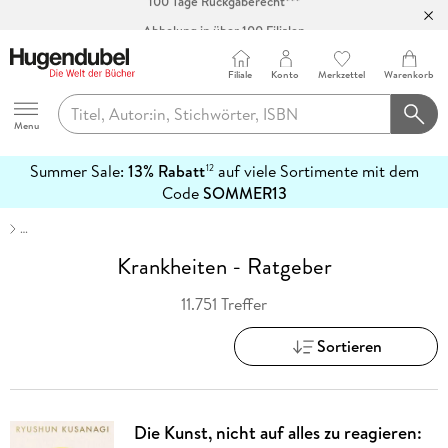
Abholung in über 100 Filialen
Filiale
Konto
Merkzettel
Warenkorb
Hugendubel
Menu
Summer Sale:
13% Rabatt
auf viele Sortimente mit dem
12
mehr
Code
SOMMER13
erfahren
…
Krankheiten - Ratgeber
11.751 Treffer
Sortieren
Die Kunst, nicht auf alles zu reagieren: