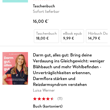
Taschenbuch
Sofort lieferbar
16,00 €
*
Taschenbuch
eBook epub
Hörbuch Dow
18,00 €
9,99 €
14,79 €
Darm gut, alles gut: Bring deine
Verdauung ins Gleichgewicht: weniger
Blähbauch und mehr Wohlbefinden -
Unverträglichkeiten erkennen,
Darmflora stärken und
Reizdarmsyndrom verstehen
Luisa Werner
(
11
)
Buch (kartoniert)