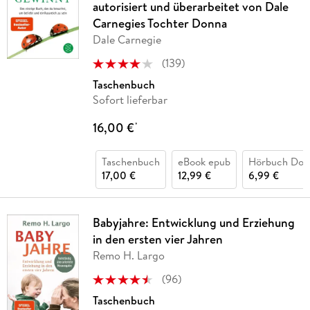
autorisiert und überarbeitet von Dale
Carnegies Tochter Donna
Dale Carnegie
(
139
)
Taschenbuch
Sofort lieferbar
16,00 €
*
Taschenbuch
eBook epub
Hörbuch Dow
17,00 €
12,99 €
6,99 €
Babyjahre: Entwicklung und Erziehung
in den ersten vier Jahren
Remo H. Largo
(
96
)
Taschenbuch