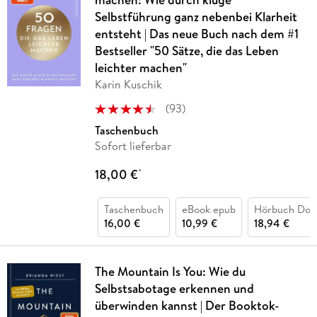
Selbstführung ganz nebenbei Klarheit
entsteht | Das neue Buch nach dem #1
Bestseller "50 Sätze, die das Leben
leichter machen"
Karin Kuschik
(
93
)
Taschenbuch
Sofort lieferbar
18,00 €
*
Taschenbuch
eBook epub
Hörbuch Dow
16,00 €
10,99 €
18,94 €
The Mountain Is You: Wie du
Selbstsabotage erkennen und
überwinden kannst | Der Booktok-