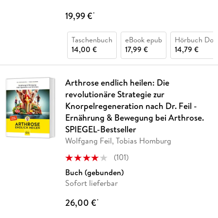
19,99 €
*
Taschenbuch
eBook epub
Hörbuch Dow
14,00 €
17,99 €
14,79 €
Arthrose endlich heilen: Die
revolutionäre Strategie zur
Knorpelregeneration nach Dr. Feil -
Ernährung & Bewegung bei Arthrose.
SPIEGEL-Bestseller
Wolfgang Feil, Tobias Homburg
(
101
)
Buch (gebunden)
Sofort lieferbar
26,00 €
*