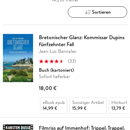
Sortieren
Bretonischer Glanz: Kommissar Dupins
fünfzehnter Fall
Jean-Luc Bannalec
(
33
)
Buch (kartoniert)
Sofort lieferbar
18,00 €
*
eBook epub
Sonstiger Artikel
Hörbuch 
14,99 €
15,99 €
13,79 €
Filmriss auf Immenhof: Trippel. Trappel.