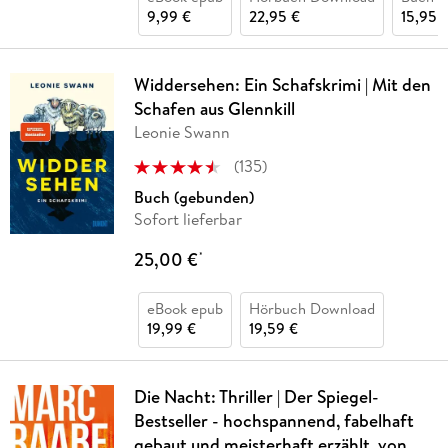
9,99 €
22,95 €
15,95 
Widdersehen: Ein Schafskrimi | Mit den
Schafen aus Glennkill
Leonie Swann
(
135
)
Buch (gebunden)
Sofort lieferbar
25,00 €
*
eBook epub
Hörbuch Download
19,99 €
19,59 €
Die Nacht: Thriller | Der Spiegel-
Bestseller - hochspannend, fabelhaft
gebaut und meisterhaft erzählt, von