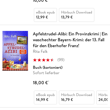
16,00 €
eBook epub
Hörbuch Download
12,99 €
13,79 €
Apfelstrudel-Alibi: Ein Provinzkrimi | Ein
waschechter Bayern-Krimi: der 13. Fall
für den Eberhofer Franz!
Rita Falk
(
99
)
Buch (kartoniert)
Sofort lieferbar
18,00 €
*
eBook epub
Hörbuch Download
Hörbu
14,99 €
16,79 €
24,00 