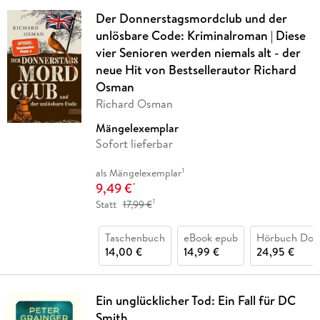
Der Donnerstagsmordclub und der
unlösbare Code: Kriminalroman | Diese
vier Senioren werden niemals alt - der
neue Hit von Bestsellerautor Richard
Osman
Richard Osman
Mängelexemplar
Sofort lieferbar
1
als Mängelexemplar
9,49 €
*
1
Statt
17,99 €
Taschenbuch
eBook epub
Hörbuch Dow
14,00 €
14,99 €
24,95 €
Ein unglücklicher Tod: Ein Fall für DC
Smith