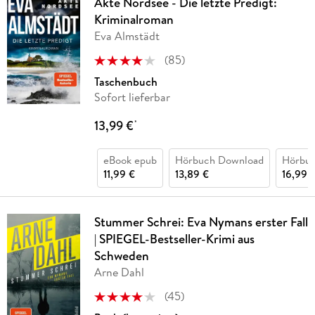
Akte Nordsee - Die letzte Predigt:
Kriminalroman
Eva Almstädt
(
85
)
Taschenbuch
Sofort lieferbar
13,99 €
*
eBook epub
Hörbuch Download
Hörbu
11,99 €
13,89 €
16,99 
Stummer Schrei: Eva Nymans erster Fall
| SPIEGEL-Bestseller-Krimi aus
Schweden
Arne Dahl
(
45
)