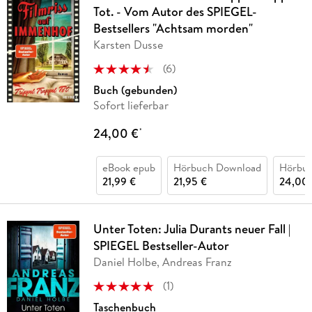
Tot. - Vom Autor des SPIEGEL-
Bestsellers "Achtsam morden"
Karsten Dusse
(
6
)
Buch (gebunden)
Sofort lieferbar
24,00 €
*
eBook epub
Hörbuch Download
Hörbu
21,99 €
21,95 €
24,00 
Unter Toten: Julia Durants neuer Fall |
SPIEGEL Bestseller-Autor
Daniel Holbe, Andreas Franz
(
1
)
Taschenbuch