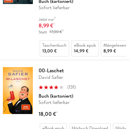
Buch (kartoniert)
Sofort lieferbar
7
Jetzt nur
8,99 €
*
7
Statt
17,00 €
Taschenbuch
eBook epub
Mängelexemp
13,00 €
14,99 €
8,99 €
00-Laschet
David Safier
(
131
)
Buch (kartoniert)
Sofort lieferbar
18,00 €
*
eBook epub
Hörbuch Download
Hörbu