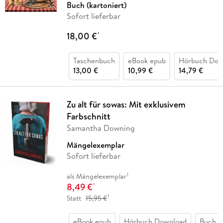
Buch (kartoniert)
Sofort lieferbar
18,00 €
*
Taschenbuch
eBook epub
Hörbuch Dow
13,00 €
10,99 €
14,79 €
Zu alt für sowas: Mit exklusivem
Farbschnitt
Samantha Downing
Mängelexemplar
Sofort lieferbar
1
als Mängelexemplar
8,49 €
*
1
Statt
15,95 €
eBook epub
Hörbuch Download
Buch (k