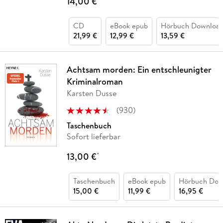
14,00 €
CD
eBook epub
Hörbuch Downloa
21,99 €
12,99 €
13,59 €
Achtsam morden: Ein entschleunigter
Kriminalroman
Karsten Dusse
(
930
)
Taschenbuch
Sofort lieferbar
13,00 €
*
Taschenbuch
eBook epub
Hörbuch Dow
15,00 €
11,99 €
16,95 €