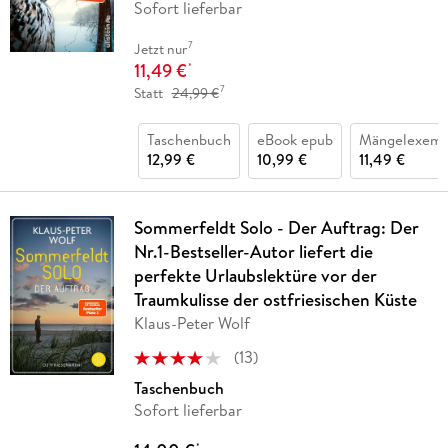
Sofort lieferbar
7
Jetzt nur
11,49 €
*
7
Statt
24,99 €
Taschenbuch
eBook epub
Mängelexemp
12,99 €
10,99 €
11,49 €
Sommerfeldt Solo - Der Auftrag: Der
Nr.1-Bestseller-Autor liefert die
perfekte Urlaubslektüre vor der
Traumkulisse der ostfriesischen Küste
Klaus-Peter Wolf
(
13
)
Taschenbuch
Sofort lieferbar
*