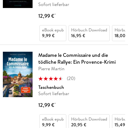
Sofort lieferbar
12,99 €
*
eBook epub
Hörbuch Download
Hörbu
9,99 €
16,95 €
18,00 
Madame le Commissaire und die
tödliche Rallye: Ein Provence-Krimi
Pierre Martin
(
20
)
Taschenbuch
Sofort lieferbar
12,99 €
*
eBook epub
Hörbuch Download
Hörbu
9,99 €
20,95 €
15,49 