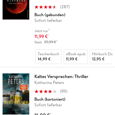
(
287
)
Buch (gebunden)
Sofort lieferbar
7
Jetzt nur
11,99 €
*
7
Statt
25,99 €
Taschenbuch
eBook epub
Hörbuch Dow
14,99 €
11,99 €
12,95 €
Kaltes Versprechen: Thriller
Katharina Peters
(
99
)
Buch (kartoniert)
Sofort lieferbar
*