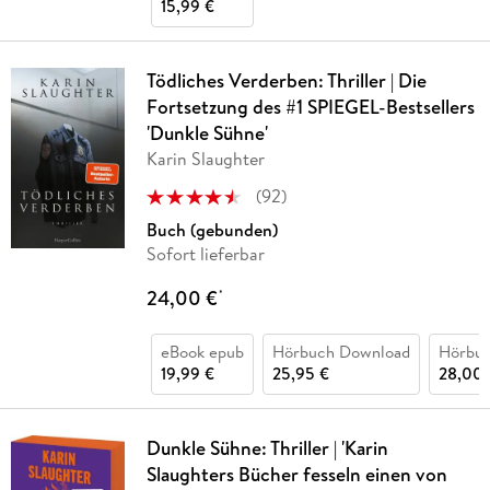
15,99 €
Tödliches Verderben: Thriller | Die
Fortsetzung des #1 SPIEGEL-Bestsellers
'Dunkle Sühne'
Karin Slaughter
(
92
)
Buch (gebunden)
Sofort lieferbar
24,00 €
*
eBook epub
Hörbuch Download
Hörbu
19,99 €
25,95 €
28,00 
Dunkle Sühne: Thriller | 'Karin
Slaughters Bücher fesseln einen von