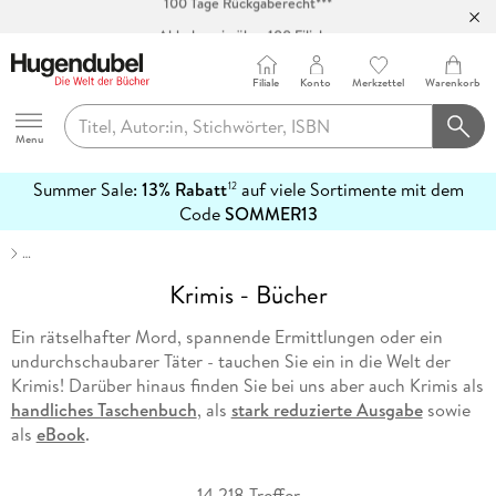
Abholung in über 100 Filialen
Filiale
Konto
Merkzettel
Warenkorb
Hugendubel
Menu
Summer Sale:
13% Rabatt
auf viele Sortimente mit dem
12
mehr
Code
SOMMER13
erfahren
…
Krimis - Bücher
Ein rätselhafter Mord, spannende Ermittlungen oder ein
undurchschaubarer Täter - tauchen Sie ein in die Welt der
Krimis! Darüber hinaus finden Sie bei uns aber auch Krimis als
handliches Taschenbuch
, als
stark reduzierte Ausgabe
sowie
als
eBook
.
14.218 Treffer