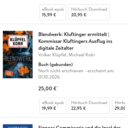
eBook epub
Hörbuch Download
15,99 €
20,95 €
Blendwerk: Kluftinger ermittelt |
Kommissar Kluftingers Ausflug ins
digitale Zeitalter
Volker Klüpfel, Michael Kobr
Buch (gebunden)
Noch nicht erschienen
- erscheint am:
01.10.2026
25,00 €
*
eBook epub
Hörbuch Download
Hörbu
19,99 €
22,95 €
29,00 
Signora Commissaria und die Insel der