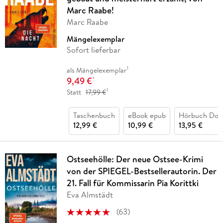
Marc Raabe!
Marc Raabe
Mängelexemplar
Sofort lieferbar
1
als Mängelexemplar
9,49 €
*
1
Statt
17,99 €
Taschenbuch
eBook epub
Hörbuch Dow
12,99 €
10,99 €
13,95 €
Ostseehölle: Der neue Ostsee-Krimi
von der SPIEGEL-Bestsellerautorin. Der
21. Fall für Kommissarin Pia Korittki
Eva Almstädt
(
63
)