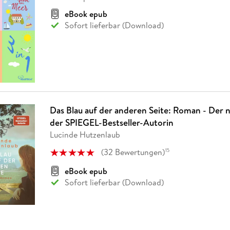
Fremdsprachige Bücher
n Lernhilfen
 Jugendbücher
eiber
Hörbuch Downloads im Bundle
cher
 Vergleich
 Puzzlezubehör
Lernen
New Adult
STABILO
eBook epub
Taschenbücher
hilfen
hriller
Sofort lieferbar (Download)
 Backen
er
lender
Ratgeber
op
hriller
Romance
Sachbücher
precher:innen
Science Fiction
Fremdsprachige Bücher
Das Blau auf der anderen Seite: Roman - Der
der SPIEGEL-Bestseller-Autorin
Lucinde Hutzenlaub
(
32
Bewertungen
)
15
eBook epub
Sofort lieferbar (Download)