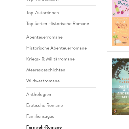
Leseempfehlung
eBook Abonnement
Postkarten
Westerman
Kinder- &
Kugelschr
Hörbuchsprecher
Günstige Spielwaren
Wochenkalender
Kinderbü
Romane
Geräte im
Puzzles &
Schule & 
Top-Autor:innen
Buchtrends auf Social Media
eBooks verschenken
Klett Lern
Krimis & T
Buchkalender
Kochen &
Sachbüch
Sprachka
büchermenschen
Duden Sh
Romane
Top Serien Historische Romane
Krimis & T
Top Autor:innen
Hörspiele
Manga
Abenteuerromane
Top Serien
Hörbuchs
Historische Abenteuerromane
Gebrauchtbuch
Kriegs- & Militärromane
Meeresgeschichten
Wildwestromane
Anthologien
Erotische Romane
Familiensagas
Fernweh-Romane