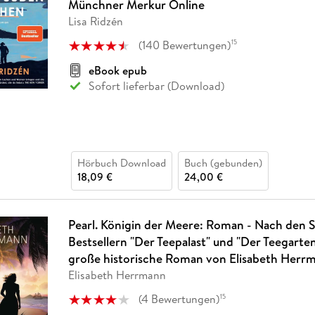
Münchner Merkur Online
Lisa Ridzén
(
140
Bewertungen
)
15
eBook epub
Sofort lieferbar (Download)
Hörbuch Download
Buch (gebunden)
18,09 €
24,00 €
Pearl. Königin der Meere: Roman - Nach den 
Bestsellern "Der Teepalast" und "Der Teegarte
große historische Roman von Elisabeth Herr
Elisabeth Herrmann
(
4
Bewertungen
)
15