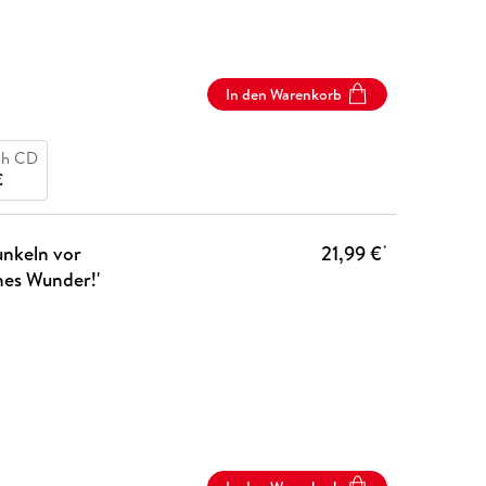
In den Warenkorb
ch CD
€
unkeln vor
21,99 €
*
ches Wunder!'