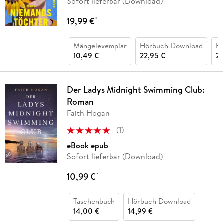
Sofort lieferbar (Download)
19,99 €
*
Mängelexemplar
Hörbuch Download
Bu
10,49 €
22,95 €
2
Der Ladys Midnight Swimming Club:
Roman
Faith Hogan
(
1
)
eBook epub
Sofort lieferbar (Download)
10,99 €
*
Taschenbuch
Hörbuch Download
14,00 €
14,99 €