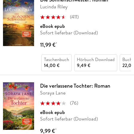
Lucinda Riley
(
411
)
eBook epub
Sofort lieferbar (Download)
11,99 €
*
Taschenbuch
Hörbuch Download
Buch 
14,00 €
9,49 €
22,00
Die verlassene Tochter: Roman
Soraya Lane
(
76
)
eBook epub
Sofort lieferbar (Download)
9,99 €
*