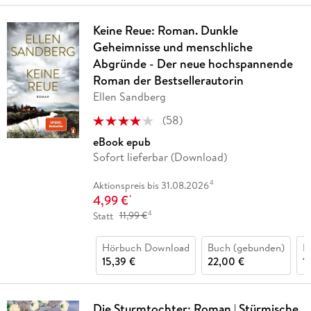
Keine Reue: Roman. Dunkle
Geheimnisse und menschliche
Abgründe - Der neue hochspannende
Roman der Bestsellerautorin
Ellen Sandberg
(
58
)
eBook epub
Sofort lieferbar (Download)
4
Aktionspreis bis 31.08.2026
4,99 €
*
4
Statt
11,99 €
Hörbuch Download
Buch (gebunden)
B
15,39 €
22,00 €
1
Die Sturmtochter: Roman | Stürmische