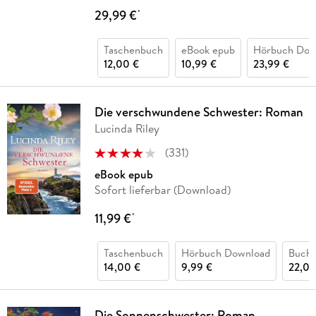
29,99 €
*
Taschenbuch
eBook epub
Hörbuch Dow
12,00 €
10,99 €
23,99 €
Die verschwundene Schwester: Roman
Lucinda Riley
(
331
)
eBook epub
Sofort lieferbar (Download)
11,99 €
*
Taschenbuch
Hörbuch Download
Buch 
14,00 €
9,99 €
22,00
Die Sonnenschwester: Roman