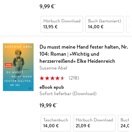
9,99 €
*
Hörbuch Download
Buch (kartoniert)
H
13,95 €
14,00 €
1
Du musst meine Hand fester halten, Nr.
104: Roman | »Wichtig und
herzzerreißend« Elke Heidenreich
Susanne Abel
(
218
)
eBook epub
Sofort lieferbar (Download)
19,99 €
*
Taschenbuch
Hörbuch Download
Buch 
14,00 €
21,09 €
24,00