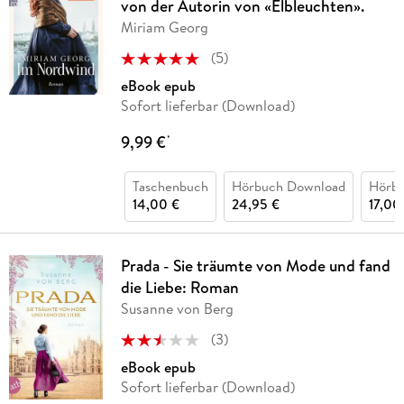
von der Autorin von «Elbleuchten».
Miriam Georg
(
5
)
eBook epub
Sofort lieferbar (Download)
9,99 €
*
Taschenbuch
Hörbuch Download
Hörb
14,00 €
24,95 €
17,00
Prada - Sie träumte von Mode und fand
die Liebe: Roman
Susanne von Berg
(
3
)
eBook epub
Sofort lieferbar (Download)