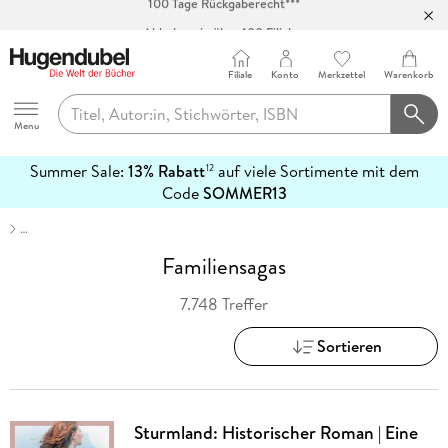
Abholung in über 100 Filialen
Filiale
Konto
Merkzettel
Warenkorb
Hugendubel
Menu
Summer Sale:
13% Rabatt
auf viele Sortimente mit dem
12
mehr
Code
SOMMER13
erfahren
…
Familiensagas
7.748 Treffer
Sortieren
Sturmland: Historischer Roman | Eine