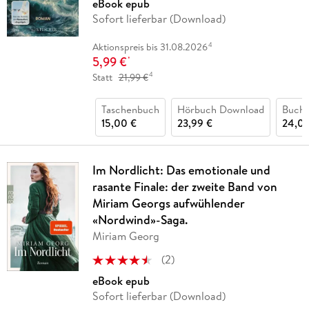
eBook epub
Sofort lieferbar (Download)
4
Aktionspreis bis 31.08.2026
5,99 €
*
4
Statt
21,99 €
Taschenbuch
Hörbuch Download
Buch 
15,00 €
23,99 €
24,00
Im Nordlicht: Das emotionale und
rasante Finale: der zweite Band von
Miriam Georgs aufwühlender
«Nordwind»-Saga.
Miriam Georg
(
2
)
eBook epub
Sofort lieferbar (Download)