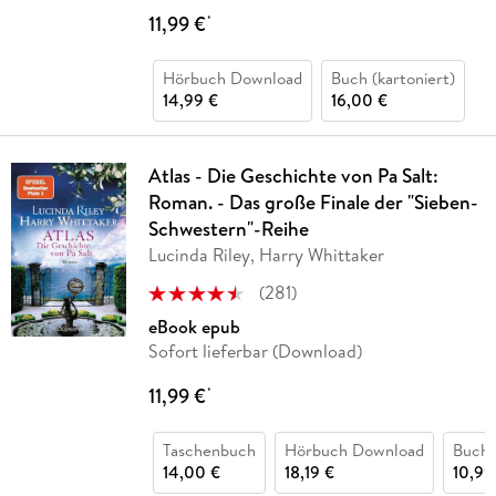
11,99 €
*
Hörbuch Download
Buch (kartoniert)
14,99 €
16,00 €
Atlas - Die Geschichte von Pa Salt:
Roman. - Das große Finale der "Sieben-
Schwestern"-Reihe
Lucinda Riley, Harry Whittaker
(
281
)
eBook epub
Sofort lieferbar (Download)
11,99 €
*
Taschenbuch
Hörbuch Download
Buch 
14,00 €
18,19 €
10,99