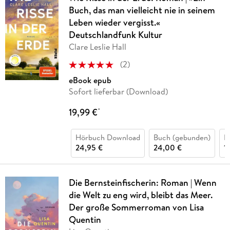
Buch, das man vielleicht nie in seinem
Leben wieder vergisst.«
Deutschlandfunk Kultur
Clare Leslie Hall
(
2
)
eBook epub
Sofort lieferbar (Download)
19,99 €
*
Hörbuch Download
Buch (gebunden)
B
24,95 €
24,00 €
1
Die Bernsteinfischerin: Roman | Wenn
die Welt zu eng wird, bleibt das Meer.
Der große Sommerroman von Lisa
Quentin