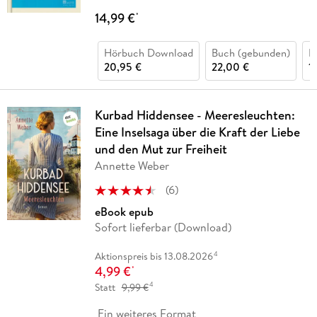
14,99 €
*
Hörbuch Download
Buch (gebunden)
H
20,95 €
22,00 €
1
Kurbad Hiddensee - Meeresleuchten:
Eine Inselsaga über die Kraft der Liebe
und den Mut zur Freiheit
Annette Weber
(
6
)
eBook epub
Sofort lieferbar (Download)
4
Aktionspreis bis 13.08.2026
4,99 €
*
4
Statt
9,99 €
Ein weiteres Format