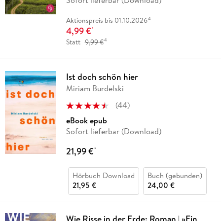
Sofort lieferbar (Download)
4
Aktionspreis bis 01.10.2026
4,99 €
*
4
Statt
9,99 €
Ist doch schön hier
Miriam Burdelski
(
44
)
eBook epub
Sofort lieferbar (Download)
21,99 €
*
Hörbuch Download
Buch (gebunden)
21,95 €
24,00 €
Wie Risse in der Erde: Roman | »Ein