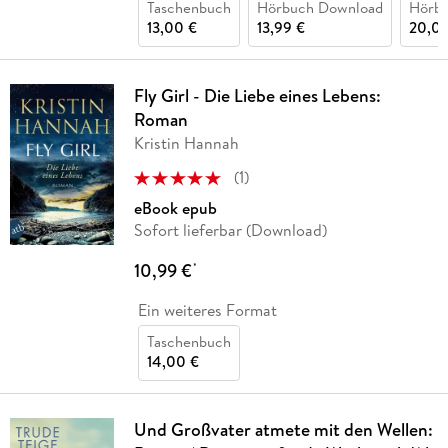
Taschenbuch
Hörbuch Download
Hörb
13,00 €
13,99 €
20,00
Fly Girl - Die Liebe eines Lebens:
Roman
Kristin Hannah
(
1
)
eBook epub
Sofort lieferbar (Download)
10,99 €
*
Ein weiteres Format
Taschenbuch
14,00 €
Und Großvater atmete mit den Wellen: