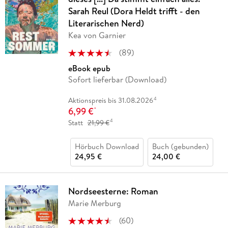
Sarah Reul (Dora Heldt trifft - den
Literarischen Nerd)
Kea von Garnier
(
89
)
eBook epub
Sofort lieferbar (Download)
4
Aktionspreis bis 31.08.2026
6,99 €
*
4
Statt
21,99 €
Hörbuch Download
Buch (gebunden)
24,95 €
24,00 €
Nordseesterne: Roman
Marie Merburg
(
60
)