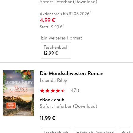
Sofort lieferbar (Download)
4
Aktionspreis bis 31.08.2026
4,99 €
*
4
Statt
9,99 €
Ein weiteres Format
Taschenbuch
12,99 €
Die Mondschwester: Roman
Lucinda Riley
(
471
)
eBook epub
Sofort lieferbar (Download)
11,99 €
*
Taschenbuch
Hörbuch Download
Buch 