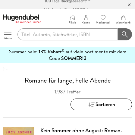
Abholung in über 100 Filialen
Filiale
Konto
Merkzettel
Warenkorb
Hugendubel
Menu
Summer Sale:
13% Rabatt
auf viele Sortimente mit dem
12
mehr
Code
SOMMER13
erfahren
…
Romane für lange, helle Abende
1.987 Treffer
Sortieren
Kein Sommer ohne August: Roman.