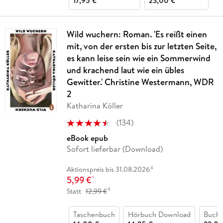
17,95 €
23,00 €
Wild wuchern: Roman. 'Es reißt einen
mit, von der ersten bis zur letzten Seite,
es kann leise sein wie ein Sommerwind
und krachend laut wie ein übles
Gewitter.' Christine Westermann, WDR
2
Katharina Köller
(
134
)
eBook epub
Sofort lieferbar (Download)
4
Aktionspreis bis 31.08.2026
5,99 €
*
4
Statt
12,99 €
Taschenbuch
Hörbuch Download
Buch 