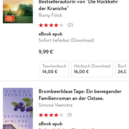
Bestsellerautorin von "Die Rückkehr
der Kraniche"
Romy Fölck
(
2
)
eBook epub
Sofort lieferbar (Download)
9,99 €
*
Taschenbuch
Hörbuch Download
Buch 
14,00 €
16,00 €
24,00
Brombeerblaue Tage: Ein bewegender
Familienroman an der Ostsee.
Simone Veenstra
(
1
)
eBook epub