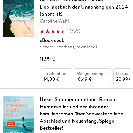
Lieblingsbuch der Unabhängigen 2024
(Shortlist)
Caroline Wahl
(
765
)
eBook epub
Sofort lieferbar (Download)
11,99 €
*
Taschenbuch
Mängelexemplar
Hörbuch
14,00 €
10,49 €
20,99 €
Unser Sommer endet nie: Roman |
Humorvoller und berührender
Familienroman über Schwesternliebe,
Abschied und Neuanfang. Spiegel
Bestseller!