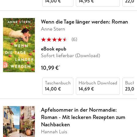
14,00 €
14,95 €
22,00
Wenn die Tage länger werden: Roman
Anne Stern
(
6
)
eBook epub
Sofort lieferbar (Download)
10,99 €
*
Taschenbuch
Hörbuch Download
Buch 
14,00 €
14,69 €
23,00
Apfelsommer in der Normandie:
Roman - Mit leckeren Rezepten zum
Nachbacken
Hannah Luis