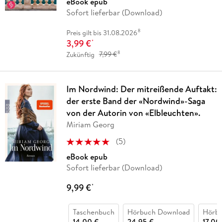
eBook epub
Sofort lieferbar (Download)
8
Preis gilt bis 31.08.2026
3,99 €
*
8
Zukünftig
7,99 €
Im Nordwind: Der mitreißende Auftakt:
der erste Band der «Nordwind»-Saga
von der Autorin von «Elbleuchten».
Miriam Georg
(
5
)
eBook epub
Sofort lieferbar (Download)
9,99 €
*
Taschenbuch
Hörbuch Download
Hörb
14,00 €
24,95 €
17,00