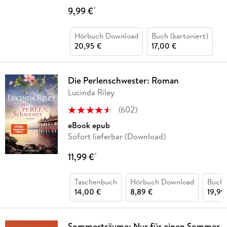
9,99 €
*
Hörbuch Download
Buch (kartoniert)
20,95 €
17,00 €
Die Perlenschwester: Roman
Lucinda Riley
(
602
)
eBook epub
Sofort lieferbar (Download)
11,99 €
*
Taschenbuch
Hörbuch Download
Buch 
14,00 €
8,89 €
19,99
Sommerträume: Nur für einen Sommer