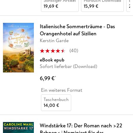
Sonstiger Artikel
Hörbuch Download
B
19,69 €
15,99 €
2
Italienische Sommerträume - Das
Orangenhotel auf Sizilien
Kerstin Garde
(
40
)
eBook epub
Sofort lieferbar (Download)
6,99 €
*
Ein weiteres Format
Taschenbuch
14,00 €
Windstärke 17: Der Roman nach >22
Bahnen< | Nominiert für das