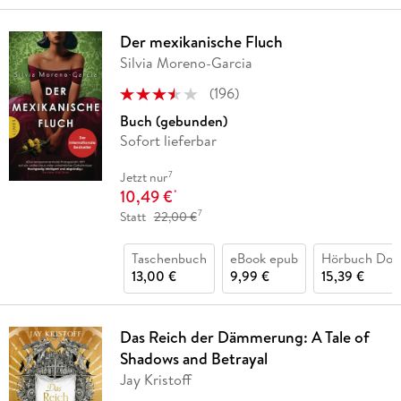
Der mexikanische Fluch
Silvia Moreno-Garcia
(
196
)
Buch (gebunden)
Sofort lieferbar
7
Jetzt nur
10,49 €
*
7
Statt
22,00 €
Taschenbuch
eBook epub
Hörbuch Dow
13,00 €
9,99 €
15,39 €
Das Reich der Dämmerung: A Tale of
Shadows and Betrayal
Jay Kristoff