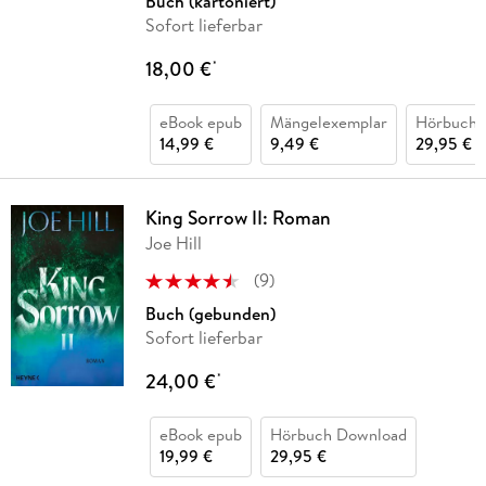
Buch (kartoniert)
Sofort lieferbar
18,00 €
*
eBook epub
Mängelexemplar
Hörbuch 
14,99 €
9,49 €
29,95 €
King Sorrow II: Roman
Joe Hill
(
9
)
Buch (gebunden)
Sofort lieferbar
24,00 €
*
eBook epub
Hörbuch Download
19,99 €
29,95 €