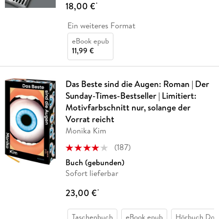
18,00 €
*
Ein weiteres Format
eBook epub
11,99 €
Das Beste sind die Augen: Roman | Der
Sunday-Times-Bestseller | Limitiert:
Motivfarbschnitt nur, solange der
Vorrat reicht
Monika Kim
(
187
)
Buch (gebunden)
Sofort lieferbar
23,00 €
*
Taschenbuch
eBook epub
Hörbuch Dow