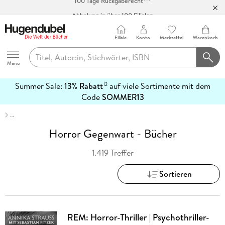
Abholung in über 100 Filialen
Filiale
Konto
Merkzettel
Warenkorb
Hugendubel
Menu
Summer Sale:
13% Rabatt
auf viele Sortimente mit dem
12
mehr
Code
SOMMER13
erfahren
…
Horror Gegenwart - Bücher
1.419 Treffer
Sortieren
REM: Horror-Thriller | Psychothriller-