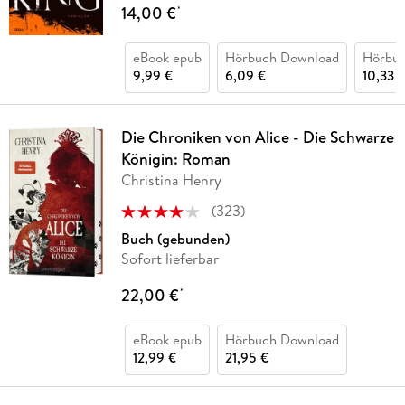
14,00 €
*
eBook epub
Hörbuch Download
Hörbu
9,99 €
6,09 €
10,33 
Die Chroniken von Alice - Die Schwarze
Königin: Roman
Christina Henry
(
323
)
Buch (gebunden)
Sofort lieferbar
22,00 €
*
eBook epub
Hörbuch Download
12,99 €
21,95 €