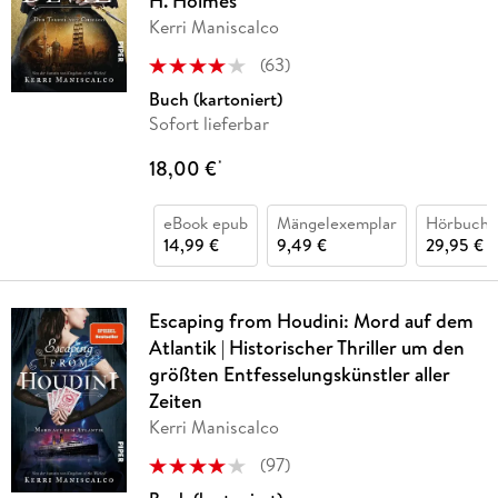
H. Holmes
Kerri Maniscalco
(
63
)
Buch (kartoniert)
Sofort lieferbar
18,00 €
*
eBook epub
Mängelexemplar
Hörbuch 
14,99 €
9,49 €
29,95 €
Escaping from Houdini: Mord auf dem
Atlantik | Historischer Thriller um den
größten Entfesselungskünstler aller
Zeiten
Kerri Maniscalco
(
97
)