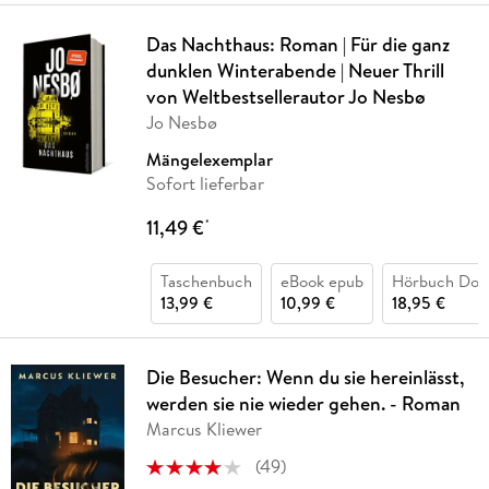
Das Nachthaus: Roman | Für die ganz
dunklen Winterabende | Neuer Thrill
von Weltbestsellerautor Jo Nesbø
Jo Nesbø
Mängelexemplar
Sofort lieferbar
11,49 €
*
Taschenbuch
eBook epub
Hörbuch Dow
13,99 €
10,99 €
18,95 €
Die Besucher: Wenn du sie hereinlässt,
werden sie nie wieder gehen. - Roman
Marcus Kliewer
(
49
)